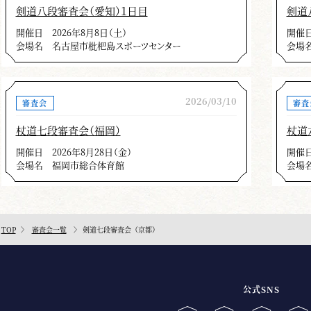
剣道八段審査会（愛知）１日目
剣道
開催日
2026年8月8日（土）
開催
会場名
名古屋市枇杷島スポーツセンター
会場
2026/03/10
審査会
審査
杖道七段審査会（福岡）
杖道
開催日
2026年8月28日（金）
開催
会場名
福岡市総合体育館
会場
TOP
審査会一覧
剣道七段審査会（京都）
公式SNS