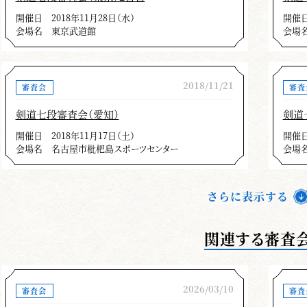
打太刀仕太刀の関係役割を理解すること、相手
開催日
2018年11月28日（水）
開催
会場名
東京武道館
会場
姿勢と構えを正し、足捌きを正しながら大技小
を、これは掛け声足捌き打突が一つになること
鎬の使い方を理解研鑽して打突部位を正しく打
2018/11/21
審査会
審査
特段に後ろ足の引き付けを充分にすること、今
きく目についた。
剣道七段審査会（愛知）
剣道
打突後仕太刀の充分な残心の後、打太刀の始動
開催日
2018年11月17日（土）
開催
会場名
名古屋市枇杷島スポーツセンター
会場
剣道の原点は剣道形です。怠ることなく更なる修
目標のひとつでもある昇段を目指すことも大切なこ
りして寸評とします。
さらに表示する
関連する審査
＊この記事は、月刊「剣窓」2019年６月号の記事を再掲載し
2026/03/10
審査会
審査