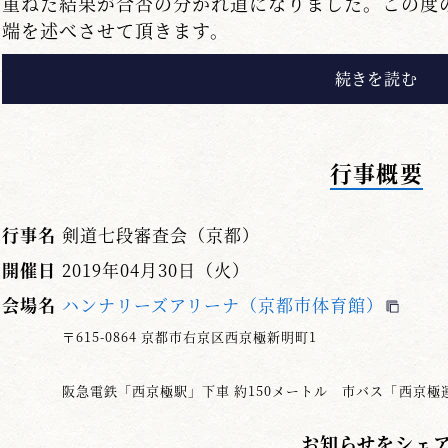
重ねた結果が合否の分かれ道になりました。この度
端を述べさせて頂きます。
六段、七段共に第４会場で担当させて頂きました
突した後の残心ができていない」等々が、少なから
ちが多いということは、理に適っていないというこ
ないと言うことです。また残心は美しい振舞に繋が
行事概要
っ放し、これではいくら良き打突でも残心がなけれ
有効打突にならないことは誰しも承知しています。
行事名
剣道七段審査会（京都）
所です。今後は打突の間合、機会そして瞬息さも大
い。
開催日
2019年04月30日（火）
会場名
ハンナリーズアリーナ（京都市体育館）
不合格皆様、教えを頂いている先生や先輩からの
肝に銘じ、粉骨砕身にして更なる奮起を期待します
〒615-0864 京都市右京区西京極新明町1
また合格された皆様は、其の段の入り口に立たれ
阪急電鉄「西京極駅」下車 約150メートル 市バス「西京極
崩さず、「点滴石をも穿つ」如く淀みない修錬をお
頂きます。
お知らせをシェ