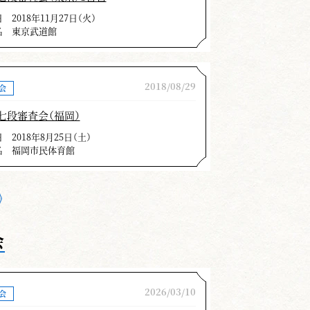
との気合わせが大切。
日
2018年11月27日（火）
名
東京武道館
技を理解しながら気剣体一致の技
。
突すること。
2018/08/29
会
回の審査では引き付けのないのが大
七段審査会（福岡）
でもとに復す。
日
2018年8月25日（土）
名
福岡市民体育館
業を続けて佳き指導者としてそして
とと思います。更なるご精武をお祈
岩立 三郎
会
ています。
2026/03/10
会