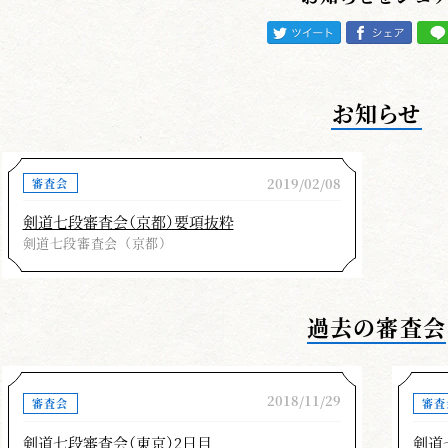
審査員の寸評（剣
お知らせ
六・七段剣道形審査を担当しました。平成最後の
2019/02/08
審査会
もって審査に臨まれたと思います。六段再審査７名
れました。何れも受審前しっかり稽古を積んで臨ん
剣道七段審査会（京都）要項抜粋
剣道七段審査会（京都）
格されました。六・七段共に今回剣道形受審者は全
います。４月29日、30日平成最後の合格者として
剣道形は剣道の修業上、欠かせぬ絶対的なもので
過去の審査会
ません、今回の審査において十分な修錬を積んで審
た方は僅かで多くの方は形だけにとらわれて相手と
太刀仕太刀の役割を理解せずに演じていました、今
2018/11/29
審査会
審査
次の点に留意されて修錬を続けてくださることを念
剣道七段審査会（東京）2日目
剣道