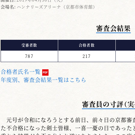
会場名:
ハンナリーズアリーナ（京都市体育館）
審査会結果
受審者数
合格者数
787
217
合格者氏名一覧
年度別、審査会結果一覧はこちら
審査員の寸評（実
元号が令和になろうとする前日、前々日の京都審
た不合格になった剣士皆様、一喜一憂の日であった