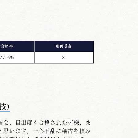
合格率
形再受審
27.6%
8
技）
査会、目出度く合格された皆様、ま
と思います。一心不乱に稽古を積み