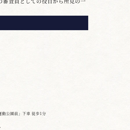
の審査員としての役目から所見の一
が、「無駄、無理打ちが多い」「打
ず気にかかりました。無駄、無理打
とであり、その一打が打ち切ってい
ることを忘れてはなりません。打ち
ば、その美しさは半減してしまう。
以上２点が審査を拝見し強く感じた
切な要点として習い修めてくださ
指摘を謙虚に受け止め、その箴言を
。
た訳です。今後は武を求める姿勢を
運動公園前」下車 徒歩1分
願い申し上げ、審査の寸評とさせて
ア