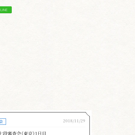
上垣 功
道形）
審査、受審者皆さんは大きな意識を
、七段再審査８名の皆さんが挑戦さ
だか疑われる部分もありましたが合
員合格されました。おめでとうござ
感慨も大きなことと思います。
あります、形なくして剣道はありえ
査に臨んで錬度のある形を演じてい
のかかわりのないままに終始して打
回の反省と今後の修錬の課題として
2018/11/29
会
じて記述します。
七段審査会（東京）1日目