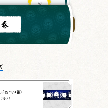
ズ
し手ぬぐい（紺）
0（税込）