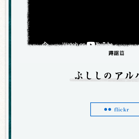
蹲踞篇
flickr