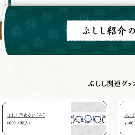
ぶしし関連グッ
ぶしし手ぬぐい（白）
ぶし
¥600（税込）
¥60