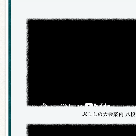
ぶししの大会案内 八