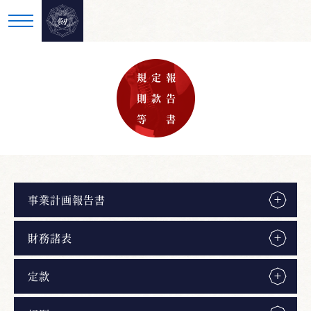
規 則 等
定 款
報 告 書
事業計画報告書
財務諸表
定款