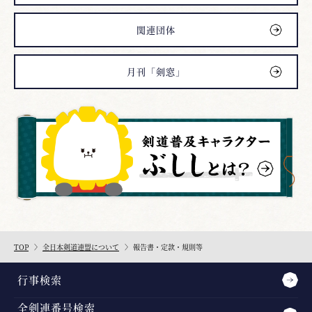
関連団体
月刊「剣窓」
TOP
全日本剣道連盟について
報告書・定款・規則等
行事検索
全剣連番号検索