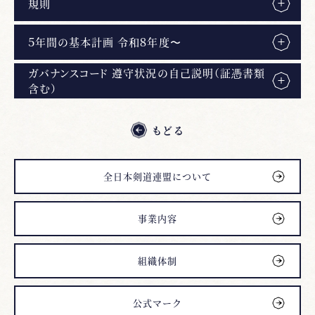
規則
５年間の基本計画 令和８年度〜
ガバナンスコード 遵守状況の自己説明（証憑書類
含む）
もどる
全日本剣道連盟について
事業内容
組織体制
公式マーク