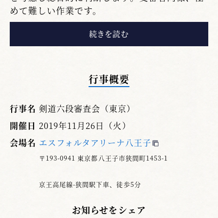
めて難しい作業です。
以前寸評で述べたように総合的とは ①着装や
構え ②攻め（気力・気勢）③間合・機会 ④打
突（強さ・冴え）⑤残心（身構え・気構え・体
勢のまとめ）等です。概ね試合・審判規則の有
行事概要
効打突の要件・要素です。この総合的基準の密
度の高いものが高段者と言えます。
行事名
剣道六段審査会（東京）
毎回、感じることは40代～50代で僅かの立合
開催日
2019年11月26日（火）
いの時間内に初太刀を先取するも、すかさず返
会場名
エスフォルタアリーナ八王子
されるなど、打ったり打たれたりで力量の安定
性が見られず残念です。また、60代～70代で審
〒193-0941 東京都八王子市狭間町1453-1
査に不合格となった主な要因として、気・剣・
体の不一致が挙げられます。不一致の場合当た
京王高尾線-狭間駅下車、徒歩5分
ったとしても有効打突として認められません。
お知らせをシェア
気剣体一致を難しく考えず、（発声と打突音と