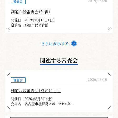
気迫をもって段位にふさわしい迫真性、重厚
2019/08/20
審査会
性、技に応じた打突の度合、緩急強弱、一拍子
剣道六段審査会（沖縄）
での勝機の打突が感じられなかった。特に文章
開催日
2019年8月18日（日）
に表現されていない、心法・身法・刀法を日本
会場名
那覇市民体育館
剣道形で習い、身につけてほしい。
最近昇段審査が厳しいという風評があるが、
さらに表示する
それは競技スポーツとして位置づけられ、勝負
だけの価値観で進行しているからであると思
関連する審査会
う。全剣連が示す高い水準の日本剣道を目指す
ならば歴史的な経緯や、日本剣道形に示す剣
（日本刀）の観念で「刀法の原理」「攻防の理
2026/03/10
審査会
合」「作法の規範」を認識し、有効打突一本の
内容を身につけて、風格ある剣道をめざしてほ
剣道八段審査会（愛知）１日目
しい。それには全般的に定められた約束と順序
開催日
2026年8月8日（土）
会場名
名古屋市枇杷島スポーツセンター
に従ってやるだけでなく、具体的な理合の内容
を自分で身につけるしかない。体で覚えて自信