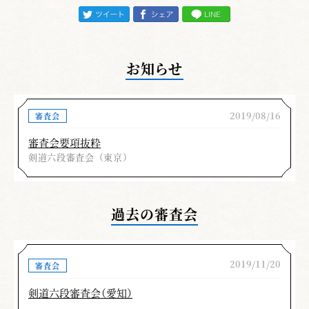
踏み込んだ音）の三つが一致するよう心掛けた
稽古が必要と強く感じます。
又、これまでの審査を顧みて何が不足してい
お知らせ
るのか、多くの情報（アドバイス等）を整理さ
れて、年齢や体力に見合った基本的（足さば
き・素振り・基本打突等）な事に重点を置き、
2019/08/16
審査会
今後の稽古の目標を立てられることが肝要かと
審査会要項抜粋
思います。
剣道六段審査会（東京）
尚、今回も女性剣士のレベルの高さが目につ
き、男性剣士を凌ぐ見事な立合いが随所に見ら
過去の審査会
れました。先生方の益々のご精武をお祈りし寸
評と致します。
2019/11/20
審査会
豊村 東盛
剣道六段審査会（愛知）