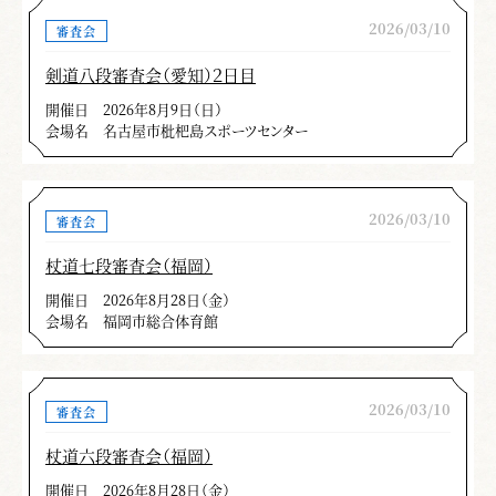
を持って指導できる高段者として、自己の剣道
2026/03/10
の修行、ご精武を希望します。
審査会
剣道八段審査会（愛知）２日目
加藤 浩二
開催日
2026年8月9日（日）
会場名
名古屋市枇杷島スポーツセンター
＊この記事は、月刊「剣窓」2020年１月号の記事を再掲
載しています。
2026/03/10
審査会
杖道七段審査会（福岡）
開催日
2026年8月28日（金）
会場名
福岡市総合体育館
2026/03/10
審査会
杖道六段審査会（福岡）
開催日
2026年8月28日（金）