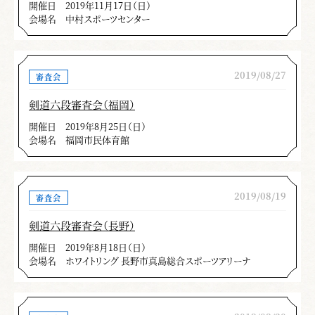
開催日
2019年11月17日（日）
審査員の寸評（剣道形）
会場名
中村スポーツセンター
今回、東京における剣道形を担当しました。
そこで感じたことを述べます。せっかく実技審
2019/08/27
審査会
査で合格して、形審査で不合格になるというこ
剣道六段審査会（福岡）
とは非常に残念に思います。合格した人達にも
開催日
2019年8月25日（日）
剣道理念に示されている、剣の理法の修錬をど
会場名
福岡市民体育館
のように理解し、剣道文化の底流にある、真剣
勝負に臨むお互いが命をかけて向き合った
「場」「間」の感覚、その時の身心の統一と外
2019/08/19
審査会
にあらわれる「気」の体現が不足しており、た
剣道六段審査会（長野）
だ教科書通りの動作だけが目に付きました。
開催日
2019年8月18日（日）
『剣道形解説書』にある、打つということは
会場名
ホワイトリング 長野市真島総合スポーツアリーナ
切るという意味であり、審査上の着眼点にある
目付け・呼吸法等を心得て、終始充実した気勢