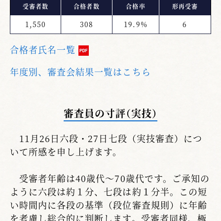
受審者数
合格者数
合格率
形再受審
1,550
308
19.9%
6
合格者氏名一覧
年度別、審査会結果一覧はこちら
審査員の寸評（実技）
11月26日六段・27日七段（実技審査）につ
いて所感を申し上げます。
受審者年齢は40歳代～70歳代です。ご承知の
ように六段は約１分、七段は約１分半。この短
い時間内に各段の基準（段位審査規則）に年齢
を考慮し総合的に判断します。受審者同様、極