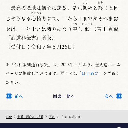
こ
はじ
おわ
最高の境地は初心に還る。
是
れ
初
めと
終
りと同
こころも
じやうなる
心持
ちにて、一から十までかぞへまは
とな
もう
そうろう
せば、一と十とは
隣
りになり
申
し
候
（吉田 豊編
『武道秘伝書』所収）
（受付日：令和７年５月26日）
＊『令和版剣道百家箴』は、2025年１月より、全剣連ホーム
ページに掲載しております。詳しくは「
はじめに
」をご覧く
ださい。
前へ
図書一覧へ
次へ
TOP
剣道・居合道・杖道
図書
「初心に還る事」