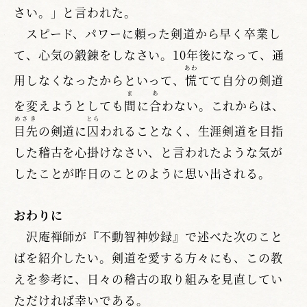
さい。」と言われた。
スピード、パワーに頼った剣道から早く卒業し
て、心気の鍛錬をしなさい。10年後になって、通
あわ
用しなくなったからといって、
慌
てて自分の剣道
ま
あ
を変えようとしても
間
に
合
わない。これからは、
めさき
とら
目先
の剣道に
囚
われることなく、生涯剣道を目指
した稽古を心掛けなさい、と言われたような気が
したことが昨日のことのように思い出される。
おわりに
沢庵禅師が『不動智神妙録』で述べた次のこと
ばを紹介したい。剣道を愛する方々にも、この教
えを参考に、日々の稽古の取り組みを見直してい
ただければ幸いである。