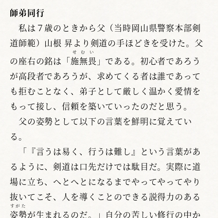
師弟同行
私は７歳のときから父（当時岡山県警察本部剣
道師範）山根 昇より剣道の手ほどきを受けた。父
せむい
の座右の銘は「
施無畏
」である。初心者であろう
が高段者であろうが、求めてくる者は誰であって
も拒むことなく、弟子として厳しく温かく愛情を
もって接し、信頼を築いていったのだと思う。
父の姿勢として以下の言葉を鮮明に覚えてい
る。
「『言うは易く、行うは難し』という言葉があ
るように、剣道は口先だけでは駄目だ。実際に道
場に立ち、へとへとになるまでやってやってやり
抜いてこそ、人を導くことのできる説得力のある
すがた
姿勢
が生まれるのだ。」自分の苦しい修行の中か