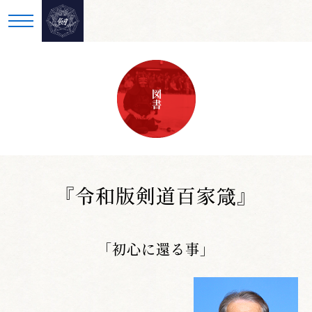
図書
『令和版剣道百家箴』
「初心に還る事」