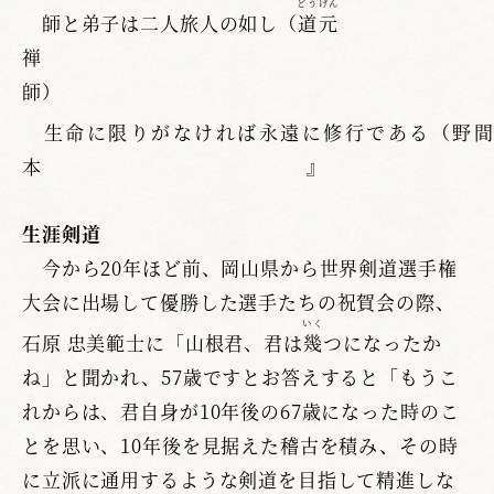
どうげん
師と弟子は二人旅人の如し（
道元
禅
師
生命に限りがなければ永遠に修行である（野
本』
生涯剣道
今から20年ほど前、岡山県から世界剣道選手権
大会に出場して優勝した選手たちの祝賀会の際、
いく
石原 忠美範士に「山根君、君は
幾
つになったか
ね」と聞かれ、57歳ですとお答えすると「もうこ
れからは、君自身が10年後の67歳になった時のこ
とを思い、10年後を見据えた稽古を積み、その時
に立派に通用するような剣道を目指して精進しな