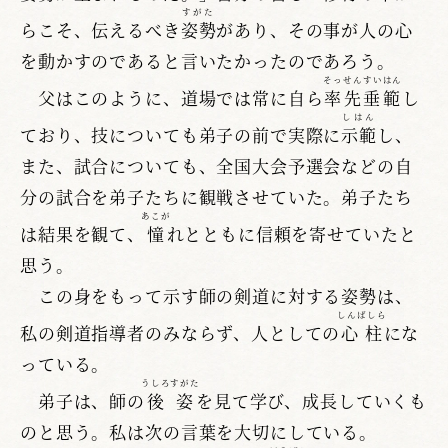
すがた
らこそ、伝えるべき
姿勢
があり、その事が人の心
を動かすのであると言いたかったのであろう。
そっせんすいはん
父はこのように、道場では常に自ら
率先垂範
し
しはん
ており、技についても弟子の前で実際に
示範
し、
また、試合についても、全国大会予選会などの自
分の試合を弟子たちに観戦させていた。弟子たち
あこが
は結果を観て、
憧
れとともに信頼を寄せていたと
思う。
この身をもって示す師の剣道に対する姿勢は、
しんばしら
私の剣道指導者のみならず、人としての
心柱
にな
っている。
うしろすがた
弟子は、師の
後姿
を見て学び、成長していくも
のと思う。私は次の言葉を大切にしている。