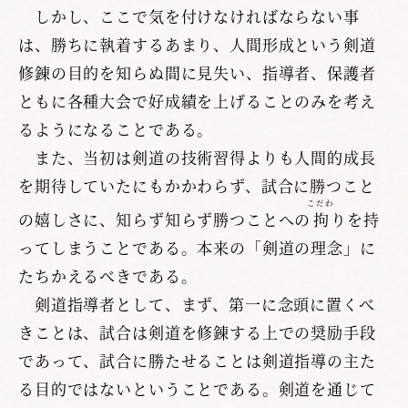
しかし、ここで気を付けなければならない事
は、勝ちに執着するあまり、人間形成という剣道
修錬の目的を知らぬ間に見失い、指導者、保護者
ともに各種大会で好成績を上げることのみを考え
るようになることである。
また、当初は剣道の技術習得よりも人間的成長
を期待していたにもかかわらず、試合に勝つこと
こだわ
の嬉しさに、知らず知らず勝つことへの
拘
りを持
ってしまうことである。本来の「剣道の理念」に
たちかえるべきである。
剣道指導者として、まず、第一に念頭に置くべ
きことは、試合は剣道を修錬する上での奨励手段
であって、試合に勝たせることは剣道指導の主た
る目的ではないということである。剣道を通じて