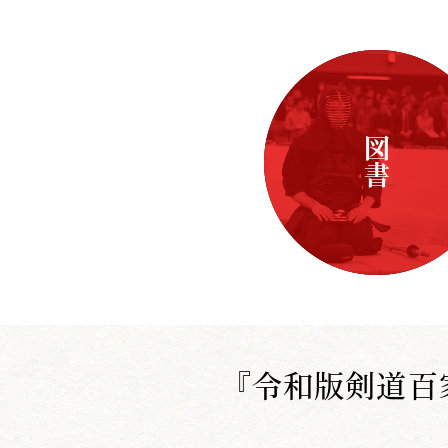
図書
『令和版剣道百