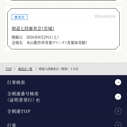
2026/03/10
審査会
剣道七段審査会（宮城）
開催日
2026年8月29日（土）
会場名
本山製作所青葉アリーナ（青葉体育館）
TOP
審査会一覧
剣道八段審査会（愛知）１日目
行事検索
全剣連番号検索
（証明書発行）
全剣連TOP
行事