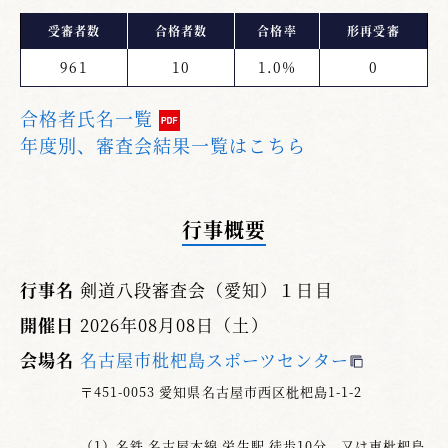
受審者数
合格者数
合格率
形再受審
961
10
1.0%
0
合格者氏名一覧
年度別、審査会結果一覧はこちら
行事概要
行事名
剣道八段審査会（愛知）１日目
開催日
2026年08月08日（土）
会場名
名古屋市枇杷島スポーツセンター
〒451-0053 愛知県名古屋市西区枇杷島1-1-2
（1）名鉄 名古屋本線 栄生駅 徒歩10分、又は東枇杷島