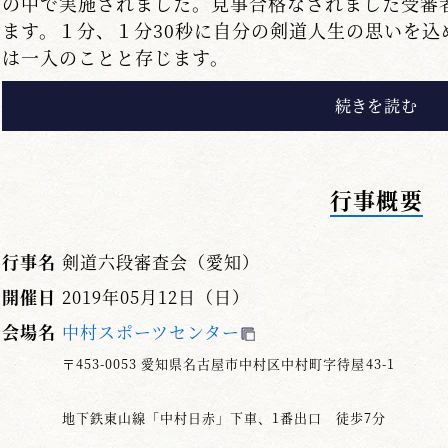
の中で実施されました。見事合格なされました受審
ます。１分、１分30秒に自分の剣道人生の思いを
は一入のことと存じます。
寸暇を惜しんで稽古に励まれたにも関わらず、も
た皆様には、絶対に諦めることなく目標に向かって
失敗の経験が次へのステップヘの糧となること間違
い」という条件付きです。
行事概要
自分の悪い点を上の先生から、ご指導頂いている
気持」で反省してください。反省だけではまだ半分
行事名
剣道六段審査会（愛知）
た悪い点を除いて下さい。それで、はじめて百点に
開催日
2019年05月12日（日）
繰り返さないと云うことは容易なことでは有りませ
会場名
中村スポーツセンター
今回の審査を通じて特に感じたことは、竹刀の正
〒453-0053 愛知県名古屋市中村区中村町字待屋43-1
柄頭を余して握っている人が多数見受けられました
思います。
地下鉄東山線「中村日赤」下車、1番出口 徒歩7分