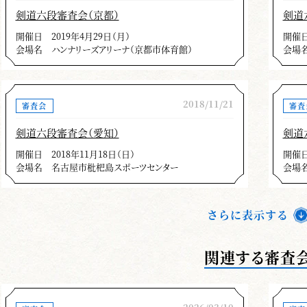
一刀即万刀
剣道六段審査会（京都）
剣道
「一刀に万刀を乗せ、万刀一刀を配す」
開催日
2019年4月29日（月）
開催
会場名
ハンナリーズアリーナ（京都市体育館）
会場
日々の稽古でより質の高い「一本」を目指して頂
本が「万刀の質の向上」に繋がります。
「事理一致」の教えがありますが知っているだけ
2018/11/21
審査会
審査
いけません。また逆に知らないで稽古しても上達に
剣道六段審査会（愛知）
剣道
さと楽しさがあります。先を急がず、基本をしっか
開催日
2018年11月18日（日）
開催
の近道です。皆様の更なるご精進を願い寸評に替え
会場名
名古屋市枇杷島スポーツセンター
会場
さらに表示する
審査員の寸評（剣
関連する審査
名古屋における剣道形審査について所感を述べま