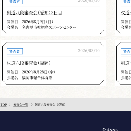
2026/03/10
審査会
審査
難関の実技審査に合格しながら、七・六段ともに
す。
剣道八段審査会（愛知）２日目
杖道
開催日
2026年8月9日（日）
開催
形は約束に従って一定の形式と順序によって動作
会場名
名古屋市枇杷島スポーツセンター
会場
むわけではないので、呼吸の合わない場合もあり、
れました。
2026/03/10
審査会
審査
七・六段は指導者ですから、平素から形の意義、
解説書』『講習会資料』等でよく勉強し、各講習会
杖道六段審査会（福岡）
剣道
得に励んでもらいたいと思います。今後一層の精進
開催日
2026年8月28日（金）
開催
会場名
福岡市総合体育館
会場
終わりに、剣道形について先師の解説を参考に供
形の修錬の目的は、形の技術を通じて心を練るこ
ていても、精一杯の気迫がこもっていなければ、刀
TOP
審査会一覧
剣道六段審査会（愛知）
基礎的な技、即ち、抜き技、すり上げ技、返し技、
果をあわせて身につけて、それを竹刀稽古に自由に
れば、形の効果はすこぶる大きいのである。
公式SNS