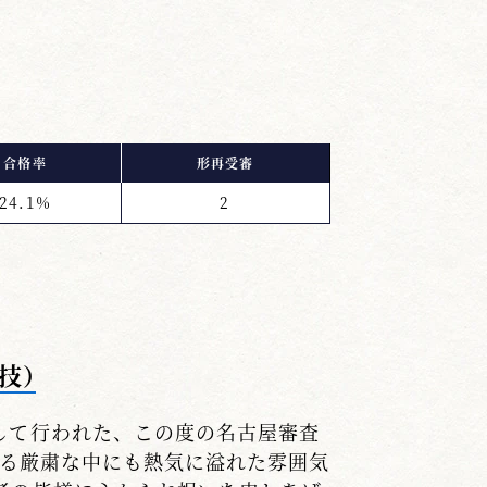
合格率
形再受審
24.1%
2
技）
して行われた、この度の名古屋審査
による厳粛な中にも熱気に溢れた雰囲気