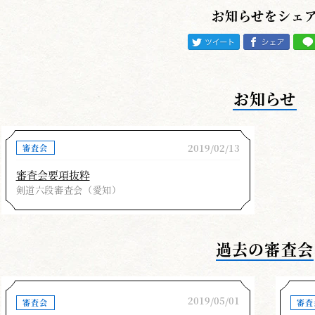
私が普段から追い求めている剣道について、３点
お知らせをシェ
の参考にして頂けたら幸甚に思います。
省略しない剣道
礼法、蹲踞、正しい姿勢と構え、気迫、触刃の間
お知らせ
機会、受審段に相応しい打突、打突後の体勢、残心
一つをも、省略しない剣道を心掛けて頂きたいと思
2019/02/13
審査会
捨て切った一本
審査会要項抜粋
剣道六段審査会（愛知）
普段の稽古で思い切って、全力で打ち切る稽古を
の持っている７割、８割程度の打ちでは、実力がつ
ことを懼れず全力を出し切った一本を繰り出す稽古
過去の審査会
回稽古したら１回分の力が付いていく。そうした稽
達への近道はありません。
2019/05/01
審査会
審査