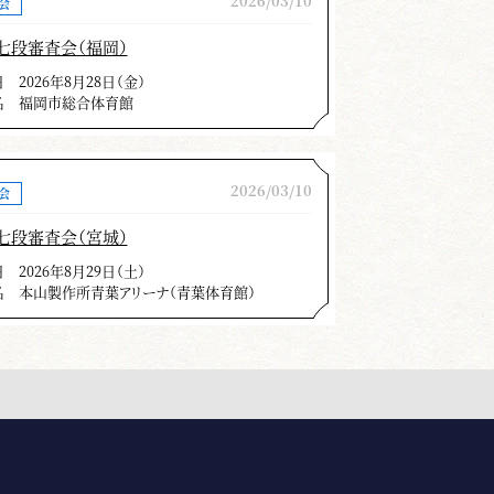
2026/03/10
会
不合格者が出た事を残念に思いま
七段審査会（福岡）
日
2026年8月28日（金）
をするが、審査は形合わせをして臨
名
福岡市総合体育館
各本ごとにみると修錬不足が散見さ
2026/03/10
会
修錬の必要性、効果を『日本剣道形
にも積極的に参加し、正しい形の習
七段審査会（宮城）
を期待致します。
日
2026年8月29日（土）
名
本山製作所青葉アリーナ（青葉体育館）
します。
とであって、いかに形技術がすぐれ
剣を使用する舞踊にすぎない。形の
受け流し技などの理合やその他の効
応用し、変化活用できるまで練習す