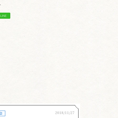
に絞って申し上げ皆様の今後の修行
ア
、攻め崩し、一足一刀の間、打突の
等々、一連の一本のプロセスを途中
います。
心掛けて頂きたいと思います。自分
きません。打たれること、抜かれる
を積み上げていく。それで始めて１
古に数を重ねて行く。それ以外に上
2018/11/27
会