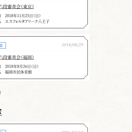
六段審査会（東京）
日
2018年11月25日（日）
名
エスフォルタアリーナ八王子
きたいと思います。その質の高い一
で、それを実際に表現できなければ
2018/08/29
会
は繋がりません。ここに剣道の難し
六段審査会（福岡）
りと踏まえた日々の稽古が目標達成
日
2018年8月26日（日）
させて頂きます。
名
福岡市民体育館
近 光正
道形）
会
す。