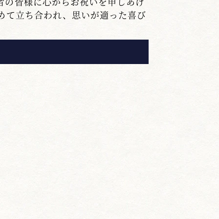
者の皆様に心からお祝いを申しあげ
込めて立ち合われ、思いが適った喜び
う一歩で惜しくも思いに届かなかっ
挑戦を続けて頂きたいと思います。
いありません。「求める心を失わな
と思います。その事をまず「素直な
の五十点です。反省したら指摘され
近づきます。自分の悪い点を二度と
ん。
しい握りが出来ていないと云う事。
。もう一度基本に返って頂きたいと