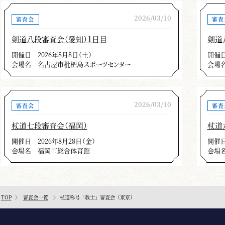
2026/03/10
審査会
審査
剣道八段審査会（愛知）１日目
剣道
開催日
2026年8月8日（土）
開催
会場名
名古屋市枇杷島スポーツセンター
会場
2026/03/10
審査会
審査
杖道七段審査会（福岡）
杖道
開催日
2026年8月28日（金）
開催
会場名
福岡市総合体育館
会場
TOP
審査会一覧
杖道称号「教士」審査会（東京）