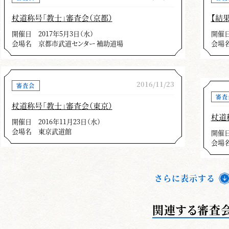
杖道称号「教士」審査会（京都）
【結
開催日
2017年5月3日（水）
開催
会場名
京都市武道センター 補助道場
会場
2016/11/23
審査会
審査
杖道称号「教士」審査会（東京）
杖道
開催日
2016年11月23日（水）
会場名
東京武道館
開催
会場
さらに表示する
関連する審査