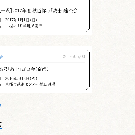
果一覧】2017年度 杖道称号「教士」審査会
日
2017年1月1日（日）
名
日程により各地で開催
2016/05/03
会
称号「教士」審査会（京都）
日
2016年5月3日（火）
名
京都市武道センター 補助道場
会