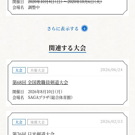
開催日
2020年10月4日（日） 〜2020年10月6日（火）
会場名
調整中
さらに表示する
関連する大会
2026/06/24
大会
共催大会
第68回 全国教職員剣道大会
開催日
2026年8月10日（月）
会場名
SAGAプラザ（総合体育館）
2026/02/13
大会
後援大会
第76回 日光剣道大会