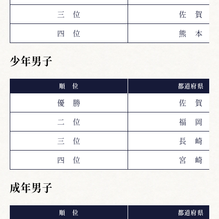
三 位
佐 賀
四 位
熊 本
少年男子
順 位
都道府県
優 勝
佐 賀
二 位
福 岡
三 位
長 崎
四 位
宮 崎
成年男子
順 位
都道府県