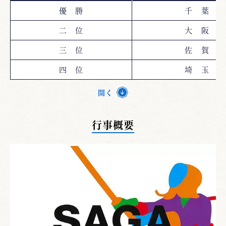
優 勝
千 葉
二 位
大 阪
三 位
佐 賀
四 位
埼 玉
開く
行事概要