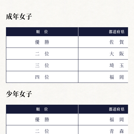
成年女子
順 位
都道府県
優 勝
佐 賀
二 位
大 阪
三 位
埼 玉
四 位
福 岡
少年女子
順 位
都道府県
優 勝
福 岡
二 位
青 森