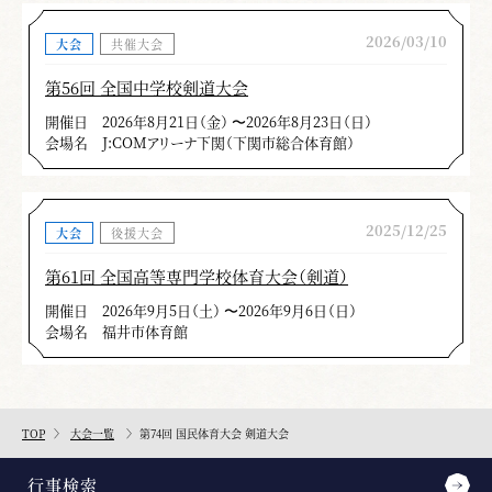
2026/03/10
大会
共催大会
第56回 全国中学校剣道大会
開催日
2026年8月21日（金） 〜2026年8月23日（日）
会場名
J:COMアリーナ下関（下関市総合体育館）
2025/12/25
大会
後援大会
第61回 全国高等専門学校体育大会（剣道）
開催日
2026年9月5日（土） 〜2026年9月6日（日）
会場名
福井市体育館
TOP
大会一覧
第74回 国民体育大会 剣道大会
行事検索