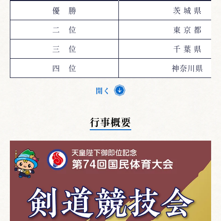
優 勝
茨 城 県
二 位
東 京 都
三 位
千 葉 県
四 位
神奈川県
開く
行事概要