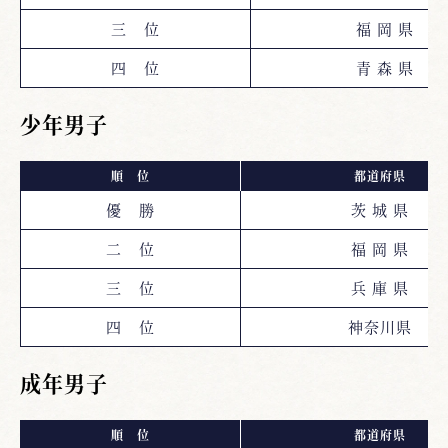
三 位
福 岡 県
四 位
青 森 県
少年男子
順 位
都道府県
優 勝
茨 城 県
二 位
福 岡 県
三 位
兵 庫 県
四 位
神奈川県
成年男子
順 位
都道府県