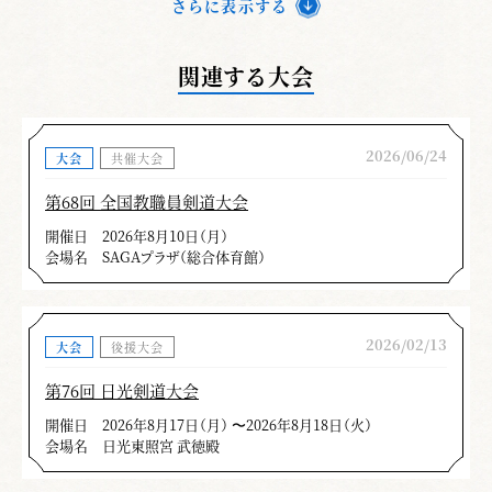
さらに表示する
関連する大会
2026/06/24
大会
共催大会
第68回 全国教職員剣道大会
開催日
2026年8月10日（月）
会場名
SAGAプラザ（総合体育館）
2026/02/13
大会
後援大会
第76回 日光剣道大会
開催日
2026年8月17日（月） 〜2026年8月18日（火）
会場名
日光東照宮 武徳殿