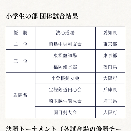
小学生の部 団体試合結果
優 勝
洗心道場
愛知県
二 位
昭島中央剣友会
東京都
東松舘道場
東京都
三 位
福岡如水館
福岡県
小曽根剣友会
大阪府
宝塚剣道円心会
兵庫県
敢闘賞
埼玉越生錬成会
埼玉県
関目剣友会
大阪府
決勝トーナメント（各試合場の優勝チー