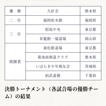
優 勝
九好会
熊本県
二 位
福岡如水館
福岡県
昭島中央
東京都
三 位
昇龍館一福道場
岡山県
東松舘道場
東京都
菊池南剣道クラブ
熊本県
敢闘賞
いばらき少年剣友会
茨城県
柏武道館
千葉県
決勝トーナメント（各試合場の優勝チー
ム）の結果