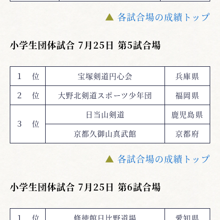
▲
各試合場の成績トップ
小学生団体試合 7月25日 第5試合場
１ 位
宝塚剣道円心会
兵庫県
２ 位
大野北剣道スポーツ少年団
福岡県
日当山剣道
鹿児島県
３ 位
京都久御山真武館
京都府
▲
各試合場の成績トップ
小学生団体試合 7月25日 第6試合場
１ 位
修徳館日比野道場
愛知県