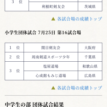
３ 位
利根町剣友会
茨城県
▲
各試合場の成績トップ
小学生団体試合 7月25日 第16試合場
１ 位
関目剣友会
大阪府
２ 位
周南剣道スポーツ少年
千葉県
塩屋道場
和歌山県
３ 位
心成館もみじ道場
広島県
▲
各試合場の成績トップ
中学生の部 団体試合結果