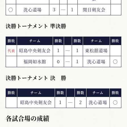
◯
洗心道場
３
―
１
関目剣友会
決勝トーナメント 準決勝
勝敗
チーム
勝数
勝数
チーム
勝敗
昭島中央剣友会
１
―
１
東松舘道場
代表
福岡如水館
０
―
１
洗心道場
◯
決勝トーナメント 決 勝
勝敗
チーム
勝数
勝数
チーム
勝敗
昭島中央剣友会
１
―
２
洗心道場
◯
各試合場の成績