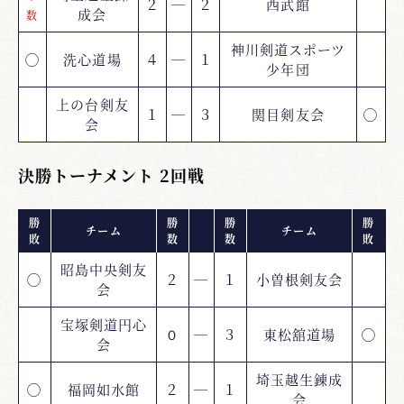
２
―
２
西武館
成会
数
神川剣道スポーツ
◯
洗心道場
４
―
１
少年団
上の台剣友
１
―
３
関目剣友会
◯
会
決勝トーナメント 2回戦
勝
勝
勝
勝
チーム
チーム
敗
数
数
敗
昭島中央剣友
◯
２
―
１
小曽根剣友会
会
宝塚剣道円心
０
―
３
東松舘道場
◯
会
埼玉越生錬成
◯
福岡如水館
２
―
１
会