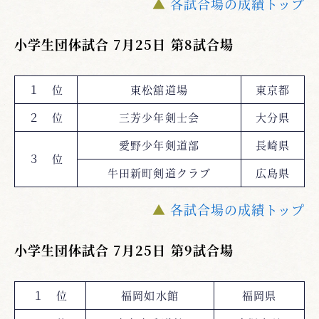
▲
各試合場の成績トップ
小学生団体試合 7月25日 第8試合場
１ 位
東松舘道場
東京都
２ 位
三芳少年剣士会
大分県
愛野少年剣道部
長崎県
３ 位
牛田新町剣道クラブ
広島県
▲
各試合場の成績トップ
小学生団体試合 7月25日 第9試合場
１ 位
福岡如水館
福岡県