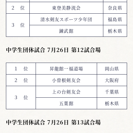
２ 位
東登美静流会
奈良県
清水剣友スポーツ少年団
福島県
３ 位
錬武館
栃木県
中学生団体試合 7月26日 第12試合場
１ 位
昇龍館一福道場
岡山県
２ 位
小曽根剣友会
大阪府
上の台剣友会
千葉県
３ 位
五葉館
栃木県
中学生団体試合 7月26日 第13試合場