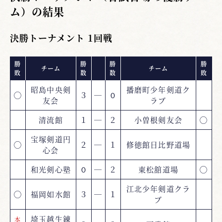
ム）の結果
決勝トーナメント 1回戦
勝
勝
勝
勝
チーム
チーム
敗
数
数
敗
昭島中央剣
播磨町少年剣道ク
◯
３
―
０
友会
ラブ
清流館
１
―
２
小曽根剣友会
◯
宝塚剣道円
◯
２
―
１
修徳館日比野道場
心会
和光剣心塾
０
―
２
東松舘道場
◯
江北少年剣道クラ
◯
福岡如水館
３
―
１
ブ
埼玉越生錬
本