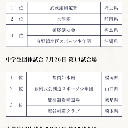
１ 位
武蔵館剣道部
埼玉県
２ 位
水龍舘
静岡県
御厩剣友会
福島県
３ 位
宜野湾地区スポーツ少年団
沖縄県
中学生団体試合 7月26日 第14試合場
１ 位
福岡如水館
福岡県
２ 位
萩剣武会剣道スポーツ少年団
山口県
雙柳舘岩崎道場
岐阜県
３ 位
越谷剣道クラブ
埼玉県