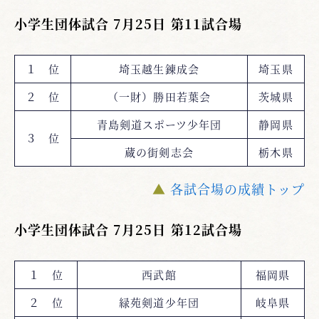
小学生団体試合 7月25日 第11試合場
１ 位
埼玉越生錬成会
埼玉県
２ 位
（一財）勝田若葉会
茨城県
青島剣道スポーツ少年団
静岡県
３ 位
蔵の街剣志会
栃木県
▲
各試合場の成績トップ
小学生団体試合 7月25日 第12試合場
１ 位
西武館
福岡県
２ 位
緑苑剣道少年団
岐阜県