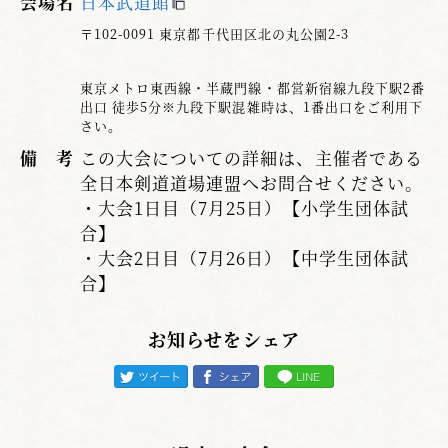
会場名
日本武道館
〒102-0091 東京都千代田区北の丸公園2-3
東京メトロ東西線・半蔵門線・都営新宿線九段下駅2番
出口 徒歩5分※九段下駅混雑時は、1番出口をご利用下
さい。
備 考
この大会についての詳細は、主催者である
全日本剣道道場連盟へお問合せください。
・大会1日目（7月25日）【小学生団体試
合】
・大会2日目（7月26日）【中学生団体試
合】
お知らせをシェア