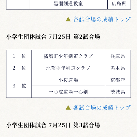
黒瀬剣道教室
広島県
▲
各試合場の成績トップ
小学生団体試合 7月25日 第2試合場
１ 位
播磨町少年剣道クラブ
兵庫県
２ 位
北部少年剣道クラブ
熊本県
小桜道場
京都府
３ 位
一心院道場一心剣
茨城県
▲
各試合場の成績トップ
小学生団体試合 7月25日 第3試合場