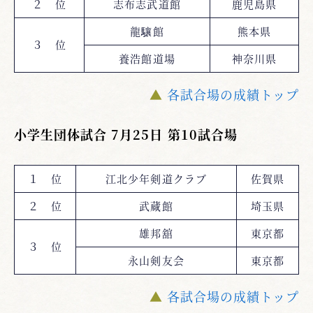
２ 位
志布志武道館
鹿児島県
龍驤館
熊本県
３ 位
養浩館道場
神奈川県
▲
各試合場の成績トップ
小学生団体試合 7月25日 第10試合場
１ 位
江北少年剣道クラブ
佐賀県
２ 位
武蔵館
埼玉県
雄邦舘
東京都
３ 位
永山剣友会
東京都
▲
各試合場の成績トップ