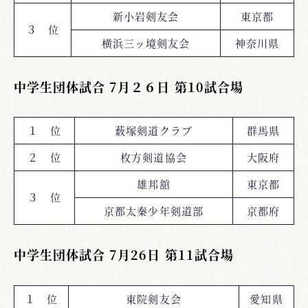
新小岩剣友会
東京都
３ 位
横浜三ッ境剣友会
神奈川県
中学生団体試合 7月２６日 第10試合場
１ 位
薮塚剣道クラブ
群馬県
２ 位
枚方剣道協会
大阪府
雄邦舘
東京都
３ 位
京都太秦少年剣道部
京都府
中学生団体試合 7月26日 第11試合場
１ 位
東院剣友会
愛知県