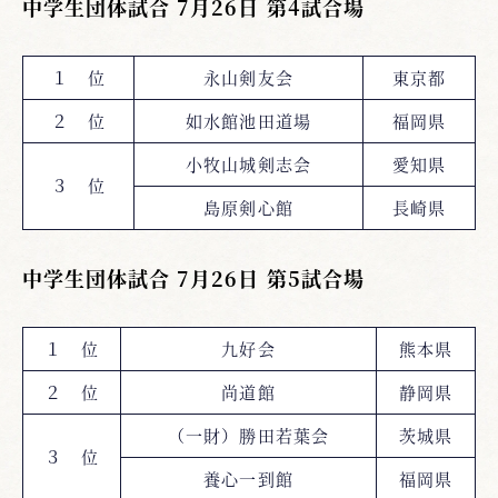
中学生団体試合 7月26日 第4試合場
１ 位
永山剣友会
東京都
２ 位
如水館池田道場
福岡県
小牧山城剣志会
愛知県
３ 位
島原剣心館
長崎県
中学生団体試合 7月26日 第5試合場
１ 位
九好会
熊本県
２ 位
尚道館
静岡県
（一財）勝田若葉会
茨城県
３ 位
養心一到館
福岡県