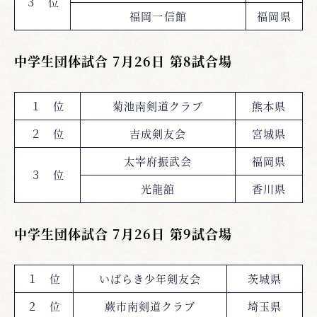
３ 位
福岡一信館
福岡県
中学生団体試合 7月26日 第8試合場
１ 位
菊池南剣道クラブ
熊本県
２ 位
吉成剣友会
宮城県
太宰府振武会
福岡県
３ 位
光龍舘
香川県
中学生団体試合 7月26日 第9試合場
１ 位
いばらき少年剣友会
茨城県
２ 位
蕨市南剣道クラブ
埼玉県