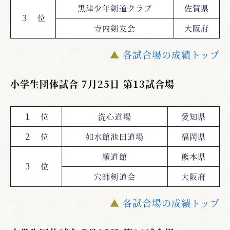
黒津少年剣道クラブ
佐賀県
３ 位
寺内剣友会
大阪府
▲
各試合場の成績トップ
小学生団体試合 7月25日 第13試合場
１ 位
洗心道場
愛知県
２ 位
如水館池田道場
福岡県
順道館
熊本県
３ 位
穴師剣道会
大阪府
▲
各試合場の成績トップ