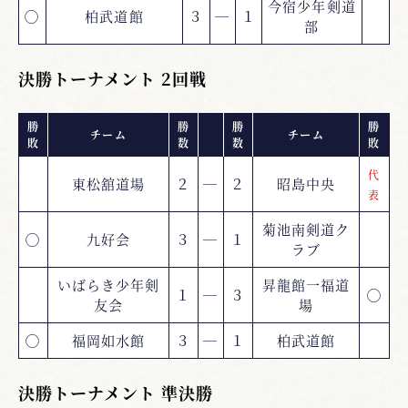
今宿少年剣道
◯
柏武道館
３
―
１
部
決勝トーナメント 2回戦
勝
勝
勝
勝
チーム
チーム
敗
数
数
敗
代
東松舘道場
２
―
２
昭島中央
表
菊池南剣道ク
◯
九好会
３
―
１
ラブ
いばらき少年剣
昇龍館一福道
１
―
３
◯
友会
場
◯
福岡如水館
３
―
１
柏武道館
決勝トーナメント 準決勝