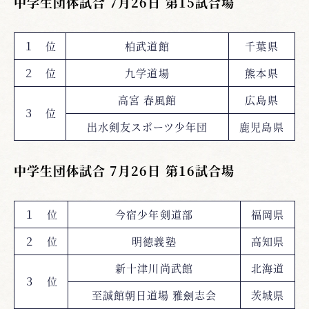
中学生団体試合 7月26日 第15試合場
１ 位
柏武道館
千葉県
２ 位
九学道場
熊本県
高宮 春風館
広島県
３ 位
出水剣友スポーツ少年団
鹿児島県
中学生団体試合 7月26日 第16試合場
１ 位
今宿少年剣道部
福岡県
２ 位
明徳義塾
高知県
新十津川尚武館
北海道
３ 位
至誠館朝日道場 雅劍志会
茨城県