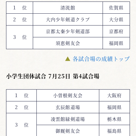
１ 位
清流館
佐賀県
２ 位
大内少年剣道クラブ
大分県
京都太秦少年剣道部
京都府
３ 位
須恵剣友会
福岡県
▲
各試合場の成績トップ
小学生団体試合 7月25日 第4試合場
１ 位
小曽根剣友会
大阪府
２ 位
玄辰館道場
福岡県
凌雲館緑剣道場
栃木県
３ 位
御厩剣友会
福島県