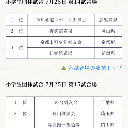
小学生団体試合 7月25日 第14試合場
１ 位
神川剣道スポーツ少年団
鹿児島県
２ 位
養徳館道場
岡山県
京都山科少年剣友会
京都府
３ 位
仁智館道場
新潟県
▲
各試合場の成績トップ
小学生団体試合 7月25日 第15試合場
１ 位
上の台剣友会
千葉県
２ 位
桶川剣友会
埼玉県
昇龍館一福道場
岡山県