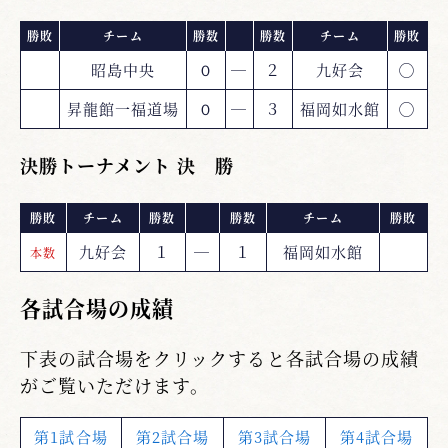
勝敗
チーム
勝数
勝数
チーム
勝敗
昭島中央
０
―
２
九好会
◯
昇龍館一福道場
０
―
３
福岡如水館
◯
決勝トーナメント 決 勝
勝敗
チーム
勝数
勝数
チーム
勝敗
九好会
１
―
１
福岡如水館
本数
各試合場の成績
下表の試合場をクリックすると各試合場の成績
がご覧いただけます。
第1試合場
第2試合場
第3試合場
第4試合場