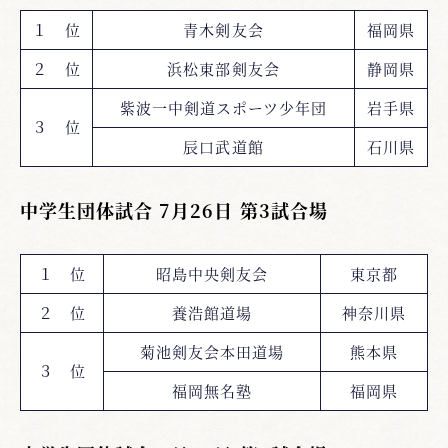
１ 位
青木剣友会
福岡県
２ 位
浜松東部剣友会
静岡県
紫波一中剣道スポーツ少年団
岩手県
３ 位
辰口武道館
石川県
中学生団体試合 7月26日 第3試合場
１ 位
昭島中央剣友会
東京都
２ 位
養浩館道場
神奈川県
菊池剣友会本田道場
熊本県
３ 位
福岡無名塾
福岡県