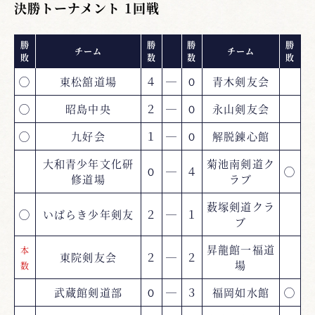
決勝トーナメント 1回戦
勝
勝
勝
勝
チーム
チーム
敗
数
数
敗
◯
東松舘道場
４
―
０
青木剣友会
◯
昭島中央
２
―
０
永山剣友会
◯
九好会
１
―
０
解脱錬心館
大和青少年文化研
菊池南剣道ク
０
―
４
◯
修道場
ラブ
薮塚剣道クラ
◯
いばらき少年剣友
２
―
１
ブ
昇龍館一福道
本
東院剣友会
２
―
２
場
数
武蔵館剣道部
０
―
３
福岡如水館
◯