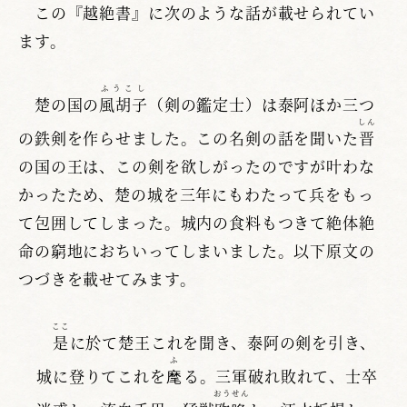
この『越絶書』に次のような話が載せられてい
ます。
ふうこし
楚の国の
風胡子
（剣の鑑定士）は泰阿ほか三つ
しん
の鉄剣を作らせました。この名剣の話を聞いた
晋
の国の王は、この剣を欲しがったのですが叶わな
かったため、楚の城を三年にもわたって兵をもっ
て包囲してしまった。城内の食料もつきて絶体絶
命の窮地におちいってしまいました。以下原文の
つづきを載せてみます。
ここ
是
に於て楚王これを聞き、泰阿の剣を引き、
ふ
城に登りてこれを
麾
る。三軍破れ敗れて、士卒
おうせん