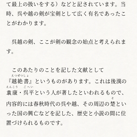
て最上の扱いをする）などと記されています。当
時、呉や越の剣が宝剣として広く有名であったこ
とがわかります。
呉越の剣、ここが剣の観念の始点と考えられま
す。
このあたりのことを記した文献として
えつぜつしょ
『
越絶書
』というものがあります。これは後漢の
えんこう
ごへい
袁康
・
呉平
という人が著したといわれるもので、
そ
内容的には春秋時代の呉や越、その周辺の
楚
とい
った国の興亡などを記した、歴史と小説の間に位
置づけられるものです。