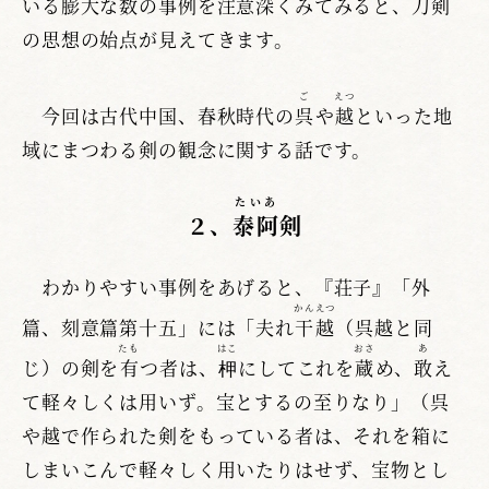
いる膨大な数の事例を注意深くみてみると、刀剣
の思想の始点が見えてきます。
ご
えつ
今回は古代中国、春秋時代の
呉
や
越
といった地
域にまつわる剣の観念に関する話です。
たいあ
２、
泰阿
剣
わかりやすい事例をあげると、『荘子』「外
かんえつ
篇、刻意篇第十五」には「夫れ
干越
（呉越と同
たも
はこ
おさ
あ
じ）の剣を
有
つ者は、
柙
にしてこれを
蔵
め、
敢
え
て軽々しくは用いず。宝とするの至りなり」（呉
や越で作られた剣をもっている者は、それを箱に
しまいこんで軽々しく用いたりはせず、宝物とし