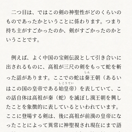
二つ目は、ではこの剣の神聖性がどのくらいの
ものであったかということに係わります。つまり
持ち主がすごかったのか、剣がすごかったのかと
いうことです。
例えば、よく中国の宝剣伝説として引き合いに
出されるものに、高祖が三尺の剣をもって蛇を斬
しん
った話があります。ここでの蛇は
秦
王朝（あるい
しこうてい
はこの国の皇帝である
始皇帝
）を表していて、こ
の話自体は高祖が秦（蛇）を滅ぼし漢王朝を興し
たことを象徴的に表しているといわれています。
ここに登場する剣は、後に高祖が前漢の皇帝にな
ったことによって異常に神聖視され現在にまで語