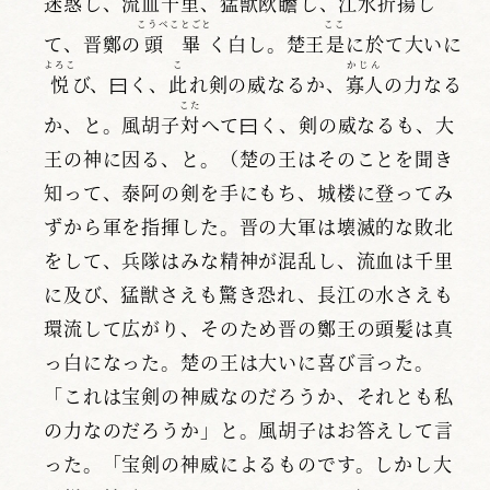
迷惑し、流血千里、猛獣
欧瞻
し、江水折揚し
こうべ
ことごと
ここ
て、晋鄭の
頭
畢
く白し。楚王
是
に於て大いに
よろこ
こ
かじん
悦
び、曰く、
此
れ剣の威なるか、
寡人
の力なる
こた
か、と。風胡子
対
へて曰く、剣の威なるも、大
王の神に因る、と。（楚の王はそのことを聞き
知って、泰阿の剣を手にもち、城楼に登ってみ
ずから軍を指揮した。晋の大軍は壊滅的な敗北
をして、兵隊はみな精神が混乱し、流血は千里
に及び、猛獣さえも驚き恐れ、長江の水さえも
環流して広がり、そのため晋の鄭王の頭髪は真
っ白になった。楚の王は大いに喜び言った。
「これは宝剣の神威なのだろうか、それとも私
の力なのだろうか」と。風胡子はお答えして言
った。「宝剣の神威によるものです。しかし大