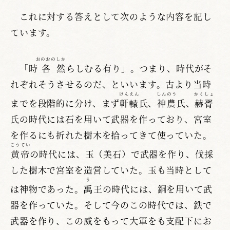
これに対する答えとして次のような内容を記し
ています。
おのおの
しか
「時
各
然
らしむる有り」。つまり、時代がそ
れぞれそうさせるのだ、といいます。古より当時
けんえん
しんのう
かくしょ
までを段階的に分け、まず
軒轅
氏、
神農
氏、
赫胥
氏の時代には石を用いて武器を作っており、宮室
を作るにも折れた樹木を拾ってきて使っていた。
こうてい
黄帝
の時代には、玉（美石）で武器を作り、伐採
した樹木で宮室を造営していた。玉も当時として
う
は神物であった。
禹
王の時代には、銅を用いて武
器を作っていた。そして今のこの時代では、鉄で
武器を作り、この威をもって大軍をも支配下にお