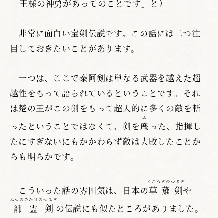
王様の神勇があってのことです」と）
非常に面白い宝剣伝説です。この話には二つ注
目しておきたいことがあります。
一つは、ここで泰阿剣は単なる武器を越えた超
越性をもって語られているということです。それ
は楚の王がこの剣をもって超人的に多くの敵を斬
ふ
ったということではなくて、剣を
麾
った、指揮し
たにすぎないにもかかわらず敵は大敗したことか
らも明らかです。
くさなぎのつるぎ
こういった話の雰囲気は、日本の
草薙剣
や
ふつのみたまのつるぎ
韴霊剣
の伝説にも似たところがありました。