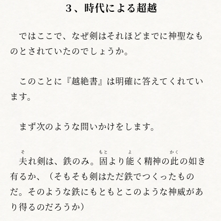
３、時代による超越
ではここで、なぜ剣はそれほどまでに神聖なも
のとされていたのでしょうか。
このことに『越絶書』は明確に答えてくれてい
ます。
まず次のような問いかけをします。
そ
もと
よ
かく
夫
れ剣は、鉄のみ。
固
より
能
く精神の
此
の如き
有るか、（そもそも剣はただ鉄でつくったもの
だ。そのような鉄にもともとこのような神威があ
り得るのだろうか）