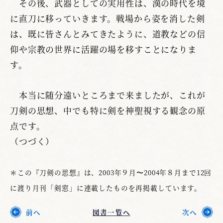
その後、武器としての実用性は、漢の時代を境
に直刀に移っていきます。戦場から姿を消した剣
は、既に皆さんとみてきたように、道教などの信
仰や宗教の世界に活躍の場を移すことになりま
す。
本当に随分遠いところまで来ましたが、これが
刀剣の思想、中でも特に剣を神聖視する観念の原
点です。
（つづく）
＊この『刀剣の思想』は、2003年９月〜2004年８月まで12回
に渡り月刊「剣窓」に連載したものを再掲載しています。
前へ
図書一覧へ
次へ