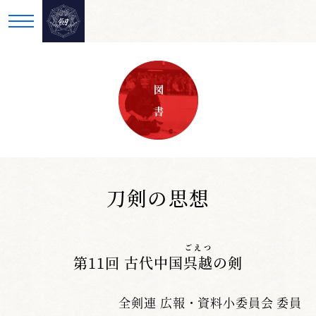
図 書
刀剣の思想
ごえつ
第11回 古代中国
呉越
の剣
全剣連 広報・資料小委員会 委員