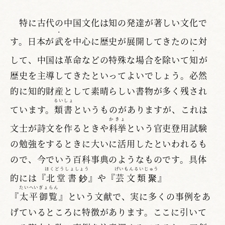
特に古代の中国文化は知の発達が著しい文化で
・
す。日本が
武
を中心に歴史が展開してきたのに対
・
して、中国は革命などの特殊な場合を除いて
知
が
歴史を主導してきたといってよいでしょう。必然
的に知的財産として素晴らしい書物が多く残され
るいしょ
ています。
類書
というものがありますが、これは
かきょ
文士が詩文を作るときや
科挙
という官吏登用試験
の勉強をするときに大いに活用したといわれるも
ので、今でいう百科事典のようなものです。具体
ほくどうしょしょう
げいもんるいじゅう
的には『
北堂書鈔
』や『
芸文類聚
』
たいへいぎょらん
『
太平御覧
』という文献で、実に多くの事例をあ
げているところに特徴があります。ここに引いて