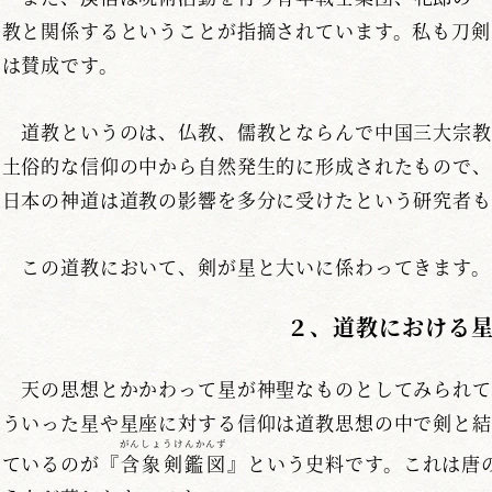
教と関係するということが指摘されています。私も刀剣
は賛成です。
道教というのは、仏教、儒教とならんで中国三大宗教
土俗的な信仰の中から自然発生的に形成されたもので、
日本の神道は道教の影響を多分に受けたという研究者も
この道教において、剣が星と大いに係わってきます。
２、道教における
天の思想とかかわって星が神聖なものとしてみられて
ういった星や星座に対する信仰は道教思想の中で剣と結
がんしょうけんかんず
ているのが『
含象剣鑑図
』という史料です。これは唐