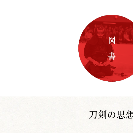
図 書
刀剣の思