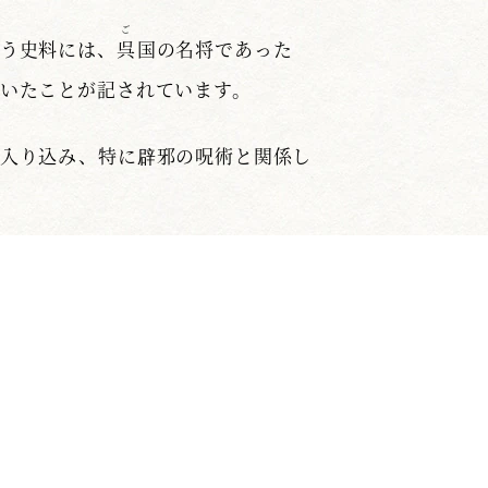
ご
う史料には、
呉
国の名将であった
いたことが記されています。
入り込み、特に辟邪の呪術と関係し
のでありました。しかしその星は天か
ったこともまた面白いところです。
に渡り月刊「剣窓」に連載したものを再掲載してい