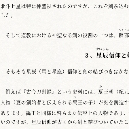
北斗七星は特に神聖視されたのですが、これを刻み込む
した。
へきじ
そして道教における神聖なる剣の役割の一つは、
辟
せいしん
３、
星辰
信仰と
そもそも星辰（星と星座）信仰と剣の結びつきはかな
か
例えば『古今刀剣録』という史料には、
夏
王朝（紀元
う
人物（夏の創始者と伝えられる
禹
王の子）が剣を鋳造
あります。禹王と同様に啓もまた伝説上の人物であり、
いのですが、星辰信仰が古くから剣と結びついていたこ