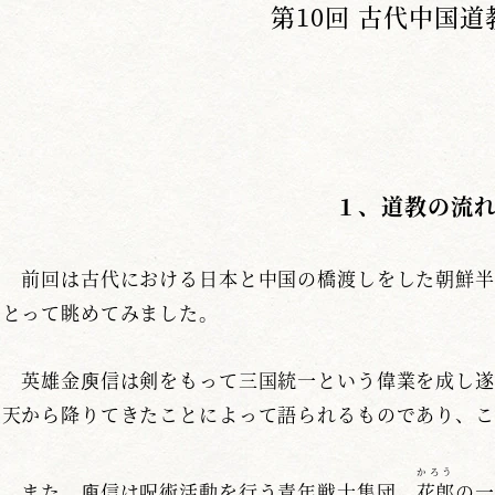
第10回 古代中国道
１、道教の流
前回は古代における日本と中国の橋渡しをした朝鮮半
とって眺めてみました。
英雄金庾信は剣をもって三国統一という偉業を成し遂
天から降りてきたことによって語られるものであり、こ
かろう
また、庾信は呪術活動を行う青年戦士集団、
花郎
の一