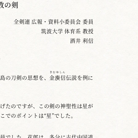
教の剣
全剣連 広報・資料小委員会 委員
筑波大学 体育系 教授
酒井 利信
れ
きむゆしん
島の刀剣の思想を、
金庾信
伝説を例に
げたのですが、この剣の神聖性は星が
こでのポイントは“星”でした。
員でした。花郎は、多分に古代中国道