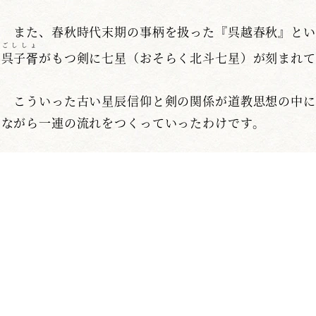
また、春秋時代末期の事柄を扱った『呉越春秋』とい
ごししょ
呉子胥
がもつ剣に七星（おそらく北斗七星）が刻まれて
こういった古い星辰信仰と剣の関係が道教思想の中に
ながら一連の流れをつくっていったわけです。
古代中国においても、剣は星によって神聖視されるも
ら降りてくるものではなく、直接刻み込まれるものであ
（つづく）
＊この『刀剣の思想』は、2003年９月〜2004年８月まで12回
ます。