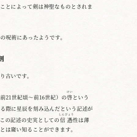
ことによって剣は神聖なものとされま
ゃ
邪
の呪術にあったようです。
剣
り古いです。
けい
前21世紀頃～前16世紀）の
啓
という
する際に星辰を刻み込んだという記述が
しんぴょう
この記述の史実としての
信憑
性は薄
とは窺い知ることができます。