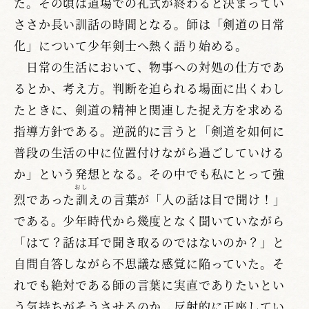
た。その頃は道場での礼式が終わると決まってい
ささか長い訓話の時間となる。師は「剣道の日常
化」について少年剣士へ熱く語り始める。
日常の生活において、物事への対処の仕方であ
るとか、考え方。判断を迫られる場面に出くわし
たときに、剣道の精神と関連した捉え方を求める
指導方針である。逆説的に言うと「剣道を如何に
普段の生活の中に位置付けながら過ごしていける
か」という発想となる。その中でも私にとって強
おし
烈であった
訓
えの言葉が「人の話は目で聞け！」
である。少年時代から幾度となく聞いていながら
「はて？話は耳で聞き取るのではないのか？」と
自問自答しながら不思議な感覚に陥っていた。そ
れでも絶対である師の言葉に実直でありたいとい
う気持ちがそうさせるのか、反射的に正座してい