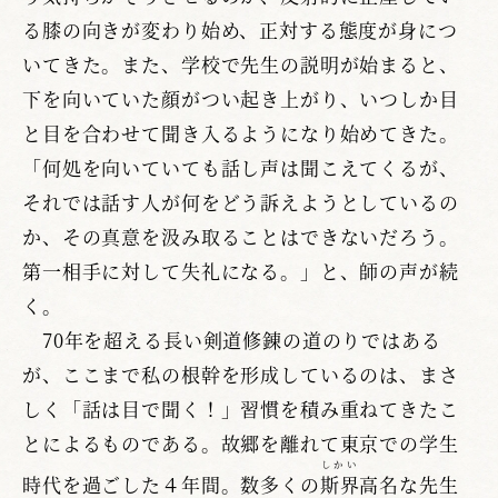
る膝の向きが変わり始め、正対する態度が身につ
いてきた。また、学校で先生の説明が始まると、
下を向いていた顔がつい起き上がり、いつしか目
と目を合わせて聞き入るようになり始めてきた。
「何処を向いていても話し声は聞こえてくるが、
それでは話す人が何をどう訴えようとしているの
か、その真意を汲み取ることはできないだろう。
第一相手に対して失礼になる。」と、師の声が続
く。
70年を超える長い剣道修錬の道のりではある
が、ここまで私の根幹を形成しているのは、まさ
しく「話は目で聞く！」習慣を積み重ねてきたこ
とによるものである。故郷を離れて東京での学生
しかい
時代を過ごした４年間。数多くの
斯界
高名な先生