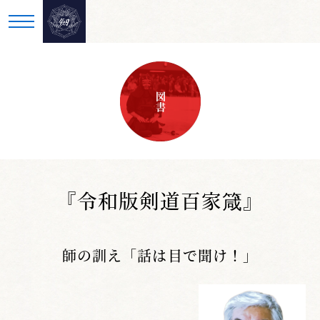
図書
『令和版剣道百家箴』
師の訓え「話は目で聞け！」