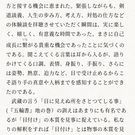
方と接する機会に恵まれた。緊張しながらも、剣
道談義、人生の歩み方、考え方、対処の仕方など
の体験談を拝聴させていただく瞬間は、実に楽し
く、嬉しく、有意義な時間であった。まさに自己
つな
成長に
繋
がる貴重な機会であったことに気づくの
である。聞こえてくる言葉は耳から入るが、語り
かけてくる口調、表情、身振り、手振り、さらに
は姿勢、熱意、迫力など、目で受け止めるからこ
そ語り手の真意や人柄までを感知することができ
たのである。
武蔵の言う「目に見えぬ所をさとつてしる事」
(『五輪書』地の巻）の訓えはあまりにも有名であ
るが「目付け」の本質を見事に捉えている。私な
りの解釈をすれば「目付け」とは物事の本質を見