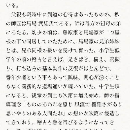
いる。
父親も戦時中に剣道の心得はあったものの、私
の師匠は馬場 武雄氏である。師は母方の祖母の弟
にあたる。幼少の頃は、藤原家と馬場家が一つ屋
根の下で同居していたために、馬場家の兄弟姉妹
とは、兄弟同様の扱いを受けて育った。小学生低
学年の頃の稽古と言えば、足さばき、構え、素振
り、打ち込みの基本動作の反復がほとんどで、一
番年少者という事もあって興味、関心が湧くこと
もなく義務的な道場通いが続いていた。中学生頃
になると、後輩の剣士も次第に増え始め、師の指
導理念「もののあわれを感じ 風流で 優雅さがあり
思いやりのある人間たれ」の想いが次第に浸透し
てきており、稽古も熱を帯びるようになってき