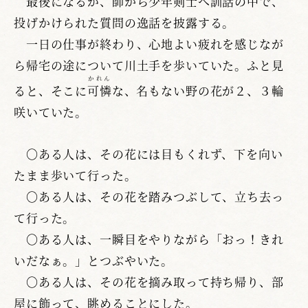
最後になるが、師から少年剣士へ訓話の中で、
投げかけられた質問の逸話を披露する。
一日の仕事が終わり、心地よい疲れを感じなが
ら帰宅の途について川土手を歩いていた。ふと見
かれん
ると、そこに
可憐
な、名もない野の花が２、３輪
咲いていた。
〇ある人は、その花には目もくれず、下を向い
たまま歩いて行った。
〇ある人は、その花を踏みつぶして、立ち去っ
て行った。
〇ある人は、一瞬目をやりながら「おっ！きれ
いだなぁ。」とつぶやいた。
〇ある人は、その花を摘み取って持ち帰り、部
屋に飾って、眺めることにした。