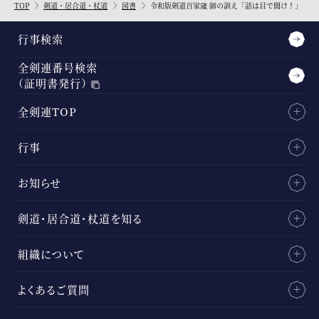
TOP
剣道・居合道・杖道
図書
令和版剣道百家箴 師の訓え「話は目で聞け！」
行事検索
全剣連番号検索
（証明書発行）
全剣連TOP
行事
お知らせ
剣道・居合道・杖道を知る
組織について
よくあるご質問