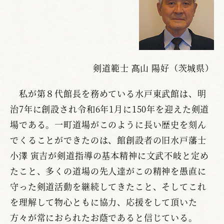
剣道範士 髙山 陽好（茨城県）
私が第８代館長を務めている水戸東武館は、明
治7年に創設され令和6年1月に150年を迎えた剣道
場である。一町道場がこのように長い歴史を刻ん
でくることができたのは、館創設者の旧水戸藩士
小澤 寅吉が剣道指導の基本精神に文武不岐と定め
たこと、多くの道場の先人達がこの精神を愚直に
守った剣道活動を継続してきたこと、そしてこれ
を理解して物心ともに協力、応援をして頂いた
方々が常におられたお蔭であると信じている。