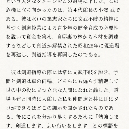
という大きなダメージをこの道場に下した。この
危機に立ち向かったのは、第４代館長の小澤 武で
ある。彼は水戸の篤志家たちに文武不岐の精神に
基づく剣道修業による青少年の健全育成の必要性
を説いて資金を集め、自邸裏の林から木材を調達
するなどして剣道が解禁された昭和28年に現道場
を再建し、剣道指導を再開したのである。
彼は剣道指導の際には常に文武不岐を説き、学
問と剣道は車の両輪、どちらにも偏らず精進して
世の中の役に立つ立派な人間になれと論した。道
場再建と同時に入館した私も仲間達と共に耳にタ
コができるほどこの訓示を聞かされたものであ
る。後にこれを分かり易くするために「勉強しま
す、剣道します、よい行いをします」との標語を