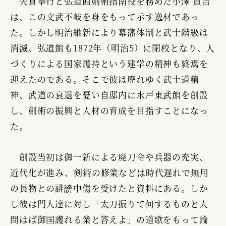
矢倉奉行と弘道館剣術指南役を務めた小澤 寅吉
は、この文武不岐を身をもって示す逸材であっ
た。しかし明治維新により幕藩体制と武士階級は
消滅、弘道館も1872年（明治5）に閉校となり、人
づくりによる国家護持という建学の精神も終焉を
迎えたのである。そこで彼は廃れゆく武士道精
神、武道の衰退を憂い自邸内に水戸東武館を創設
し、剣術の振興と人材の育成を目指すことになっ
た。
創設当初は御一新による廃刀令や兵器の充実、
近代化が進み、剣術の修業などは時代遅れで無用
の長物との誹謗中傷を受けたと資料にある。しか
し彼は門人達に対し「太刀振りて何するものと人
問はば御国護れる業と答えよ」の道歌をもって論