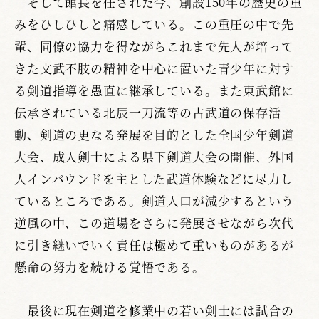
そして館長を任された今、創設150年の歴史の重
みをひしひしと痛感している。この重圧の中で先
輩、同僚の協力を得ながらこれまで先人が培って
きた文武不肢の精神を中心に置いた青少年に対す
る剣道指導を愚直に継承している。また東武館に
伝承されている北辰一刀流等の古武道の保存活
動、剣道の更なる発展を目的とした全国少年剣道
大会、成人剣士による県下剣道大会の開催、外国
人インバウンドを主とした武道体験などに尽力し
ているところである。剣道人口が減少するという
逆風の中、この道場をさらに発展させながら次代
に引き継いでいく責任は極めて重いものがあるが
懸命の努力を続ける覚悟である。
最後に現在剣道を修業中の若い剣士には試合の