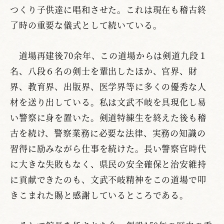
つくり子供達に唱和させた。これは現在も稽古終
了時の重要な儀式として続いている。
道場再建後70余年、この道場からは剣道九段１
名、八段６名の剣士を輩出したほか、官界、財
界、教育界、出版界、医学界等に多くの優秀な人
材を送り出している。私は文武不岐を具現化し易
い警察に身を置いた。剣道特練生を終えた後も稽
古を続け、警察業務に必要な法律、実務の知識の
習得に励みながら仕事を続けた。長い警察官時代
に大きな失敗もなく、県民の安全確保と治安維持
に貢献できたのも、文武不岐精神をこの道場で叩
きこまれた賜と感謝しているところである。