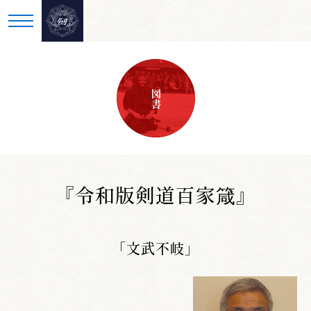
図書
『令和版剣道百家箴』
「文武不岐」