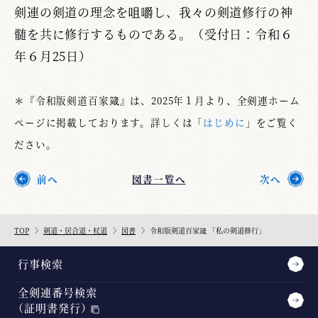
剣連の剣道の理念を咀嚼し、我々の剣道修行の神
髄を共に修行するものである。（受付日：令和６
年６月25日）
＊『令和版剣道百家箴』は、2025年１月より、全剣連ホーム
ページに掲載しております。詳しくは「
はじめに
」をご覧く
ださい。
前へ
図書一覧へ
次へ
TOP
剣道・居合道・杖道
図書
令和版剣道百家箴 「私の剣道修行」
行事検索
全剣連番号検索
（証明書発行）