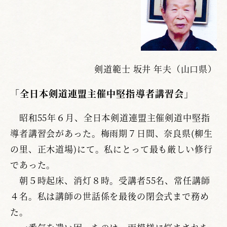
剣道範士 坂井 年夫（山口県）
「全日本剣道連盟主催中堅指導者講習会」
昭和55年６月、全日本剣道連盟主催剣道中堅指
導者講習会があった。梅雨期７日間、奈良県(柳生
の里、正木道場)にて。私にとって最も厳しい修行
であった。
朝５時起床、消灯８時。受講者55名、常任講師
４名。私は講師の世話係を最後の閉会式まで務め
た。