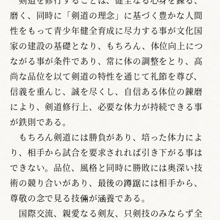
磨く、同時に「剣道の理念」に基づく豊かな人間
性をもって青少年健全育成に尽力する事が文化国
家の建設の基礎となり、もちろん、体位向上につ
ながる事が条件であり、常に体の調整をとり、高
尚な品位を以て剣道の特性を通じて礼節を尊び、
信義を重んじ、誠を尽くし、自信ある体位の錬磨
により、剣道修行上、必要な体力が持続できる事
が鉄則である。
もちろん剣道には勝負があり、培った体力によ
り、相手から試合を要求されれば引き下がる事は
できない。品位、風格と同時に勝敗には奥深い技
術の競り合いがあり、最後の蹲踞には相手から、
尊敬の念で見る技倆が涵養である。
国際交流、親愛なる剣友、只剣技のみならず全