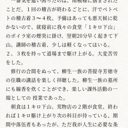
一番気を遣い困ったのは、雨模様に悩まされた
ことだ。１回の稽古が終わるごとに、汗でベトベ
トの稽古着３〜４枚。予備はあっても悪天候に乾
かないので、就寝前に我々の食堂「１キロ下山」
のボイラ室の煙突に掛け、翌朝20分早く起きて下
山。講師の稽古着、少しは軽くなってはいる。
２、３枚を持って道場まで駆け上がる。大変苦労
をした。
修行の合間をぬって、柳生一族の菩提寺芳徳寺
の住職の講話を楽しく拝聴した。柳生一族の墓所
にも線香を炊くことができ、楽しい課外活動の一
端としての 授業であった。
朝食は１キロ下山、荒物店の２階が食堂。終わ
れば１キロ駆け上がり次の科目が待っている。期
間中落伍者もあったが、ただ我が人生に必要な条