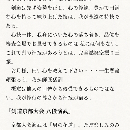
剣道は先ず姿勢を正し、心の修練、豊かで円満
な心を持って練り上げた技は、我が永遠の特技で
ある。
心技一体、我身についた心の落ち着き、品位を
審査会場でお見せできるものは 私には何もない。
これで剣の神技があろうとは、完全燃焼空振り三
振。
お月様、円い心を教えて下さい・・・一生懸命
頑張ろう。我が師匠猛訓
極意は他人の口傳から傳受できるものではな
い。我が修行の尊さから神技が宿る。
「剣道京都大会 八段演武」
京都大会演武は「男の花道」。ただ楽しみのみ