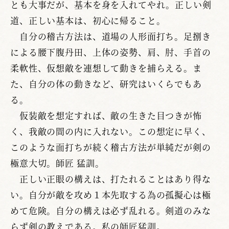
とも大事だが、基本を身を入れてやれ。正しい剣
道、正しい基本は、初心に帰ること。
自分の稽古方法は、道場の人形面打ち。足捌き
による腰下腹丹田、上体の姿勢、肩、肘、手首の
柔軟性、仮想敵を連想して動きを捕らえる。ま
た、自分の体の動きなど、研究はいくらでもあ
る。
仮装敵を想定すれば、敵の生きた目つきが怖
く、我敵の間の内に入れない。この想定に早く、
このような面打ちが続く稽古方法が単純だが剣の
極意大切。師匠 猛訓。
正しい正眼の構えは、打たれることはあり得な
い。自分が敵を攻め１本先取する為の孤擬心は極
めて危険。自分の構えは必ず乱れる。剣道のみな
らず剣の教えである。私の師匠猛訓。