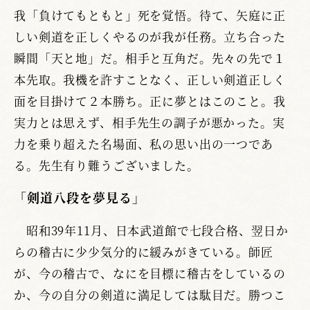
我「負けてもともと」死を覚悟。待て、矢庭に正
しい剣道を正しくやるのが我が任務。立ち合った
瞬間「天と地」だ。相手と互角だ。先々の先で１
本先取。我機を許すことなく、正しい剣道正しく
面を目掛けて２本勝ち。正に夢とはこのこと。我
実力とは思えず、相手先生の調子が悪かった。実
力を乗り超えた名場面、私の思い出の一つであ
る。先生有り難うございました。
「剣道八段を夢見る」
昭和39年11月、日本武道館で七段合格、翌日か
らの稽古に少少気分的に緩みがきている。師匠
が、今の稽古で、なにを目標に稽古をしているの
か、今の自分の剣道に満足しては駄目だ。勝つこ