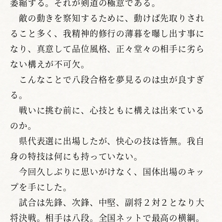
萎縮する。それが剣道の極意である。
敵の動きを察知するために、動けば先取りされ
ること多く、我精神的修行の薄暮を曝し出す事に
なり、真意して品位風格、正々堂々の相手に劣ら
ない構えが不可欠。
こんなことで八段合格を夢見るのは虫が良すぎ
る。
戦いに挑む前に、心技ともに構えは出来ている
のか。
県代表選に出場したが、快心の技は皆無。我自
身の特技は何にも持っていない。
今回久しぶりに思いがけなく、国体出場のキッ
プを手にした。
試合は先鋒、次鋒、中堅、副将２対２となり大
将決戦。相手は八段。全国ネットで最高の横綱。