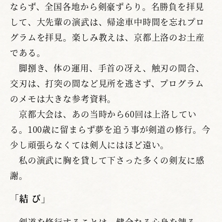
ならず、全国各地から剣豪ずらり。名勝負を拝見
して、大先輩の演武は、帰途車中時間を忘れプロ
グラムを拝見。楽しみ教えは、京都上洛のお土産
である。
脚捌き、体の運用、手首の冴え、触刃の間合、
交刃は、打突の間など見所を逃さず、プログラム
のメモは大きな参考資料。
京都大会は、あの当時から60回は上洛してい
る。100歳に留まらず夢を追う事が剣道の修行。今
少し頑張らなくては剣人にはほど遠い。
私の演武に胸を貸して下さった多くの剣友に感
謝。
「結 び」
剣道を修行することは、健全なる心身を錬る、