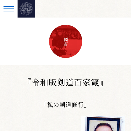
図書
『令和版剣道百家箴』
「私の剣道修行」