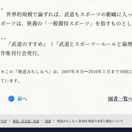
＊
世界的規模で論ずれば、武道もスポーツの範疇に入
ポーツは、狭義の「一般競技スポーツ」を指すものとし
＊＊
『武道のすすめ』（「武道とスポーツ―ルールと倫
作集刊行会発行。
＊この『剣道みちしるべ』は、2007年８月〜2010年１月まで3
ています。
前へ
図書一覧
TOP
剣道・居合道・杖道
図書
剣道みちしるべ 第30回 剣道の本質と競技について