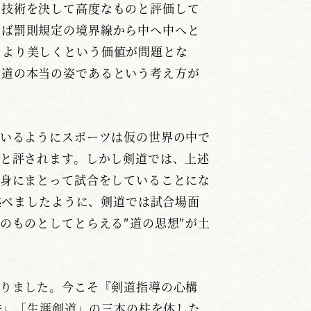
技術を決して高度なものと評価して
わば罰則規定の境界線から中へ中へと
、より美しくという価値が問題とな
武道の本当の姿であるという考え方が
いるようにスポーツは仮の世界の中で
と評されます。しかし剣道では、上述
身にまとって試合をしていることにな
述べましたように、剣道では試合場面
のものとしてとらえる″道の思想″が土
りました。今こそ『剣道指導の心構
法」「生涯剣道」の三本の柱を体した