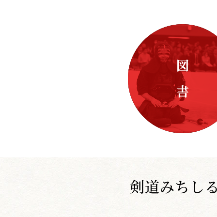
図 書
剣道みちし