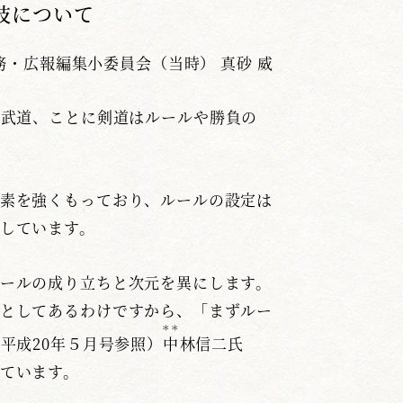
技について
務・広報編集小委員会（当時） 真砂 威
と武道、ことに剣道はルールや勝負の
素を強くもっており、ルールの設定は
しています。
ールの成り立ちと次元を異にします。
としてあるわけですから、「まずルー
＊＊
平成20年５月号参照）
中
林信二氏
ています。