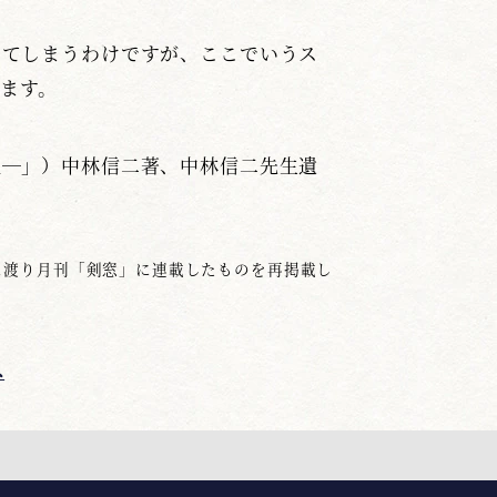
ってしまうわけですが、ここでいうス
ます。
理―」）中林信二著、中林信二先生遺
0回に渡り月刊「剣窓」に連載したものを再掲載し
へ