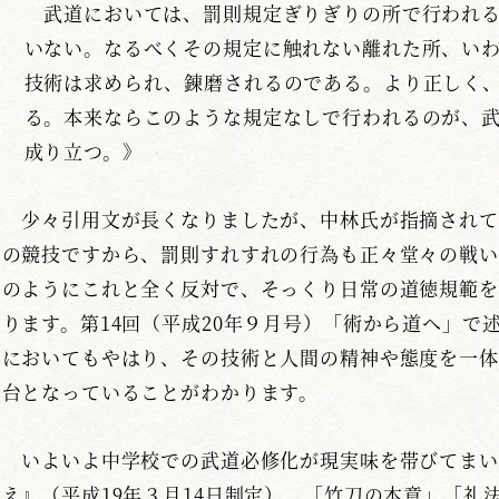
武道においては、罰則規定ぎりぎりの所で行われる
いない。なるべくその規定に触れない離れた所、い
技術は求められ、錬磨されるのである。より正しく
る。本来ならこのような規定なしで行われるのが、
成り立つ。》
少々引用文が長くなりましたが、中林氏が指摘されて
の競技ですから、罰則すれすれの行為も正々堂々の戦い
のようにこれと全く反対で、そっくり日常の道徳規範を
ります。第14回（平成20年９月号）「術から道へ」で
においてもやはり、その技術と人間の精神や態度を一体
台となっていることがわかります。
いよいよ中学校での武道必修化が現実味を帯びてまい
え』（平成19年３月14日制定）、「竹刀の本意」「礼