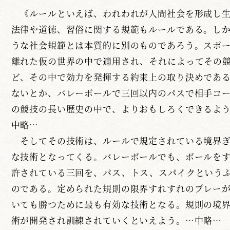
《ルールといえば、われわれが人間社会を形成し生
法律や道徳、習俗に関する規範もルールである。し
うな社会規範とは本質的に別のものであろう。スポ
離れた仮の世界の中で適用され、それによってその
ど、その中で効力を発揮する約束上の取り決めであ
ないとか、バレーボールで三回以内のパスで相手コ
の競技の長い歴史の中で、よりおもしろくできるよ
中略…
そしてその技術は、ルールで規定されている境界ぎ
な技術となってくる。バレーボールでも、ボールを
許されている三回を、パス、トス、スパイクという
のである。定められた規則の限界すれすれのプレー
いても勝つために最も有効な技術となる。規則の境
術が開発され訓練されていくといえよう。…中略…