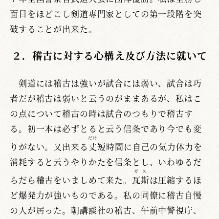
面目をほどこし剣道専門家としての第一段階を突
破することが出来た。
２．稽古に対する心構え及び方法に就いて
剣道には稽古は強いが試合には弱い、試合は巧
者だが稽古は弱いと云うのがままあるが、私はこ
の点について稽古の時は試合のつもりで稽古す
る。初一本は必ずとると云う信条であり今でも変
だけ
りがない。又出来る
丈
短時間に自己の気力体力を
消耗すると云うやりかたを信条とし、いわゆるだ
ガス
らだら稽古をいましめて来た。
瓦斯
は圧縮するほ
ど爆発力が強いものである。私の同僚に稽古自慢
の人が居った。朝講談社の稽古、午前中警視庁、