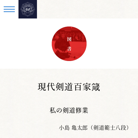
図 書
現代剣道百家箴
私の剣道修業
小島 亀太郎（剣道範士八段）