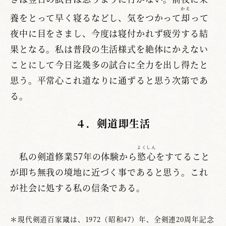
かえ
養をとって早く寝るなどし、気をつかって
却
って
夜中に目をさまし、今度は寝付かれず疲労する結
果となる。私は普段の生活様式を絶体にかえない
ことにして今日迄幾多の試合に全力を出し得たと
思う。平常心これ道なりに通ずると思う次第であ
る。
４．剣道即生活
よくしん
私の剣道修業57年の体験から
慾心
をすてること
が即ち無我の境地に近づく事であると思う。これ
が社会に処する私の信条である。
＊現代剣道百家箴は、1972（昭和47）年、全剣連20周年記念