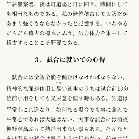
午后警察署、夜は町道場と日に四回、時間にして
も相当なものである。私の倍位稽古してる訳だが
あまり強くもならなかったと記憶する。いわゆる
だらだら稽古の標本と思う。気力体力を集中して
稽古することこそ肝要である。
３．試合に就いての心得
試合には全智全能を傾むけなければならない。
やす
精神的な面が作用し
易
い初歩のうちは試合前10分
位前小用をしても又尿意を催す時もある。剣道は
いか
平常心これ道なり。
如何
なる場合でも事に臨んで
平常心であれば大過はない。大事な試合には前夜
神経が高ぶって熟睡出来ない事もある。そんなと
きは翌日の試合は思うように行かない。前夜に栄