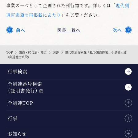
事業の一つとして企画された刊行物です。詳しくは「
現代剣
道百家箴の再掲載にあたり
」をご覧ください。
前へ
図書一覧へ
次へ
TOP
剣道・居合道・杖道
図書
現代剣道百家箴「私の剣道修業」小島亀太郎
（剣道範士八段）
行事検索
全剣連番号検索
（証明書発行）
全剣連TOP
行事
お知らせ