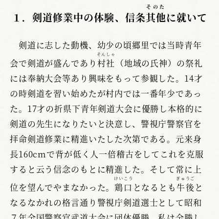
そのた
１．剣道修業中の体験、信条
其他
に就いて
剣道に志した動機、幼少の頃郷里では当時青年
そんしゃ
会で剣道が盛んであり
村社
（地域の氏神）の祭礼
には奉納大会等あり興味をもって参観した。14才
の時剣道を習い始めたが村内では一番年少であっ
た。17才の折県下青年剣道大会に優勝し本格的に
剣道の先生になりたいと決意し、警視庁警察官を
拝命剣道修業に精進いたした次第である。元来身
長160cmで背が低く人一倍稽古をしてこれを克服
すると云う信念のもとに精進した。そして常に上
けいこう
ぎゅうご
位を望んでやまなかった。
鶏口
となるとも
牛後
と
なるなかれの格言通り警視庁剣道選士として昭和
７年全国警察官武道大会に団体優勝。私は全勝し