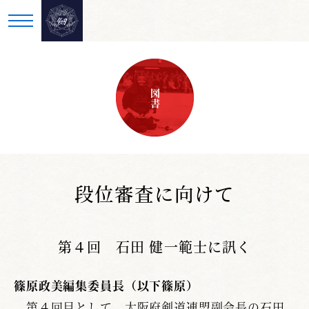
図書
段位審査に向けて
第４回 石田 健一範士に訊く
篠原政美編集委員長（以下篠原）
第４回目として、大阪府剣道連盟副会長の石田