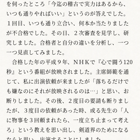
を伺ったところ「今迄の稽古で実力はあるから、
いつも通りやればいい」というのが答えでした。
１回目、いつも通り立合い、何本か当たりました
が不合格でした。その日、２次審査を見学し、研
究しました。合格者と自分の違いを分析し、一つ
一つ見直してみました。
合格した年の平成９年、ＮＨＫで『心で闘う120
秒』という番組が放映されました。主席師範を通
じて、私に出演依頼が来ましたが「落ちるだけで
も嫌なのにそれが放映されるのは…」と思い、お
断りしました。その後、２度目の要請も断りまし
たが、３度目の依頼があった時、或る先生の「人
に物事を３回頼まれたら、一度立ち止まって考え
ろ」という教えを思い出し、剣道界のためになる
ならと思い、出演することにしました。