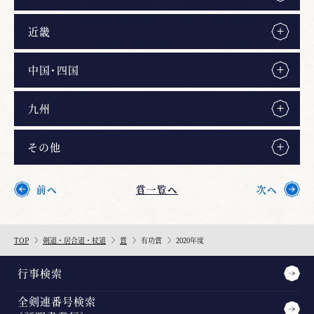
近畿
中国・四国
九州
その他
前へ
賞一覧へ
次へ
TOP
剣道・居合道・杖道
賞
有功賞
2020年度
行事検索
全剣連番号検索