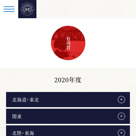
有功賞
2020年度
北海道・東北
関東
北陸・東海