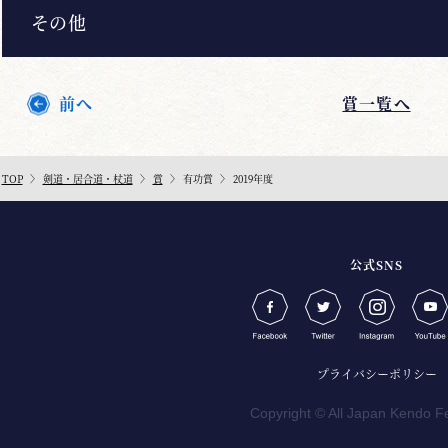
その他
前へ
賞一覧へ
TOP
剣道・居合道・杖道
賞
有功賞
2019年度
公式SNS
プライバシーポリシー
Copyright © All Japan Kendo F