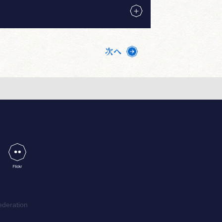
次へ
ederation