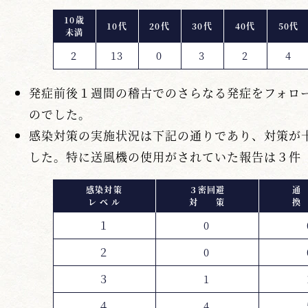
10歳
10代
20代
30代
40代
50代
未満
2
13
0
3
2
4
発症前後１週間の稽古でのさらなる発症をフォロ
のでした。
感染対策の実施状況は下記の通りであり、対策が
した。特に送風機の使用がされていた報告は３件（
感染対策
３密回避
通
レ ベ ル
対 策
換
１
0
２
0
３
1
４
4