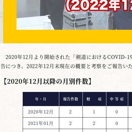
2020年12月より開始された「剣道におけるCOVID-
告につき、2022年12月末現在の概要と考察をご報告い
【2020年12月以降の月別件数】
年・月
報告件数
軽 症
中 等 症
2020年12月
2
1
0
2021年01月
2
2
0