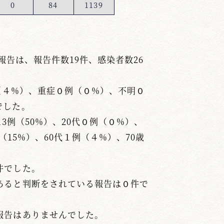
0
84
1139
報告は、報告件数19件、感染者数26
例（４%）、重症０例（０%）、不明０
でした。
3例（50%）、20代０例（０%）、
（15%）、60代１例（４%）、70歳
件でした。
あると判断をされている報告は０件で
報告はありませんでした。