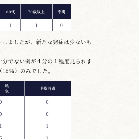
60代
70歳以上
不明
1
1
0
ーしましたが、新たな発症は少ないも
十分でない例が４分の１程度見られま
16％）のみでした。
 風
手指消毒
 気
0
0
0
0
1
1
5
1