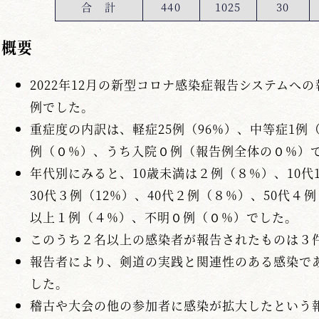
合 計
440
1025
30
概要
2022年12月の新型コロナ感染症報告システムへの
例でした。
重症度の内訳は、軽症25例（96%）、中等症1
例（０%）、うち入院０例（報告例全体の０%）
年代別にみると、10歳未満は２例（８%）、10代1
30代３例（12%）、40代２例（８%）、50代４例
以上１例（４%）、不明０例（０%）でした。
このうち２名以上の感染者が報告されたものは３
報告者により、剣道の実践と関連性のある感染で
した。
稽古や大会の他の参加者に感染が拡大したという