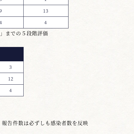
9
13
4
4
」までの５段階評価
3
12
4
、報告件数は必ずしも感染者数を反映