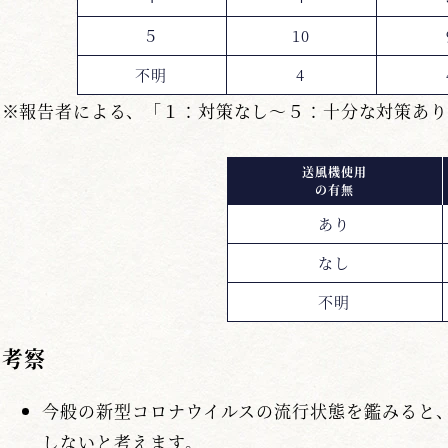
５
10
不明
4
※報告者による、「１：対策なし～５：十分な対策あり
送風機使用
の有無
あり
なし
不明
考察
今般の新型コロナウイルスの流行状態を鑑みると
しないと考えます。