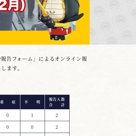
19報告フォーム」によるオンライン報
たします。
報告人数
重 症
不 明
合 計
0
1
2
0
0
2