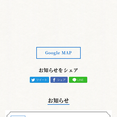
後ろの敵に左の鞘手をへそ前に絞って突くこと
を意識してください。
【五本目（袈裟切り）】
敵の左肩口から抜ける
前に刀を返す人が多く見受けられました。
【六本目（諸手突き）】
右足軸にして左足を踏
みかえて後方の敵に向き直ると同時に、右足を
踏み込んで切り下ろすことや、振りかぶりは身
Google MAP
幅内で行うことを意識してください。
お知らせをシェア
【八本目（顔面当て）】
左手で強く柄頭で敵の
顔面を捉えることが重要であり、右手が強いと
左腰が抜けやすいため注意が必要です。鞘を左
横に返しながら鞘放れと同時に左足を踏みかえ
後ろの敵に向き直ることを意識してください。
お知らせ
【十本目（四方切り）】
脇構えを取りながら、