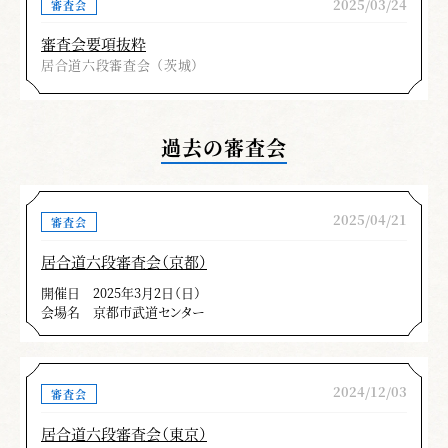
切っ先を膝頭より下げたところから受け流しに
2025/03/24
審査会
振りかぶり頭上で止めないことを意識してくだ
審査会要項抜粋
さい。
居合道六段審査会（茨城）
稽古の際は刀法・身法も重要ですが要義を理
解し敵を想定してください。仮想敵を意識しな
過去の審査会
いと目付けや突く部位などが曖昧になります。
体軸のぶれや軸足のぐらつきなど稽古不足を感
じる方が多かったように思います。己の切り間
2025/04/21
審査会
だけでなく、敵側の切り間も意識することも重
居合道六段審査会（京都）
要です。要義をよく理解した上で今後の稽古に
励まれることを期待いたします。
開催日
2025年3月2日（日）
会場名
京都市武道センター
平野 政弘
＊この記事は、月刊「剣窓」2025年８月号の記事を再掲
2024/12/03
審査会
載しています。
居合道六段審査会（東京）