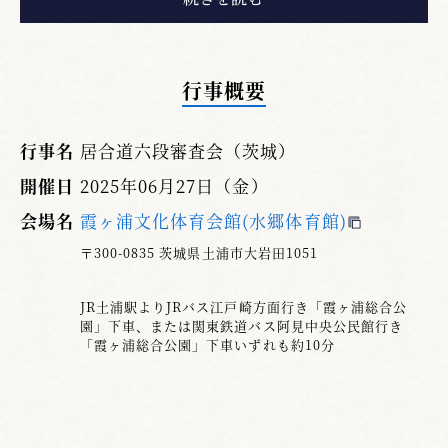
構えと遵守事項の訓示がありました。当日の指
定技は、七・六段共通で一本目、四本目、五本
目、六本目、八本目、十本目でした。
行事概要
審査では、『全日本剣道連盟居合（解説）』
の審判・審査上の着眼点に加え、六段以上は理
行事名
居合道六段審査会（茨城）
合・風格および品位が問われます。以下に審査
開催日
2025年06月27日（金）
を通して各技で特に気になった点を述べます。
会場名
霞ヶ浦文化体育会館(水郷体育館)
【一本目（前）】
鞘放れ寸前は刃が水平になる
〒300-0835 茨城県土浦市大岩田1051
こと、振りかぶった際の剣先は下がりすぎない
こと、切り下ろす際は左手をかけながら右足を
JR土浦駅よりJRバス江戸崎方面行き「霞ヶ浦総合公
同時に切り下ろすことを意識してください。
園」下車、または関東鉄道バス阿見中央公民館行き
「霞ヶ浦総合公園」下車いずれも約10分
【四本目（柄当て）】
右手に意識があると前膝
が崩れ、右半身が取れずに左肩が開いてしまい
ます。柄当ては左手で突き、左の鞘手で抜き、