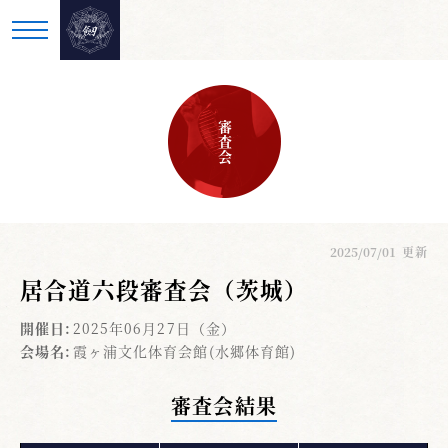
審査会
2025/07/01
更新
居合道六段審査会（茨城）
開催日:
2025年06月27日（金）
会場名:
霞ヶ浦文化体育会館(水郷体育館)
審査会結果