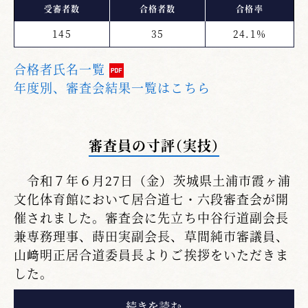
受審者数
合格者数
合格率
145
35
24.1%
合格者氏名一覧
年度別、審査会結果一覧はこちら
審査員の寸評（実技）
令和７年６月27日（金）茨城県土浦市霞ヶ浦
文化体育館において居合道七・六段審査会が開
催されました。審査会に先立ち中谷行道副会長
兼専務理事、蒔田実副会長、草間純市審議員、
山﨑明正居合道委員長よりご挨拶をいただきま
した。
審査員研修として草間審議員より審査員の心