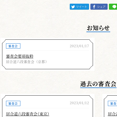
十本目「四方切り」
右斜め前の敵への柄当てが威力不足を感じました
かう時、脇構えになりながらの表現を十分に練習し
お知らせ
十一本目「総切り」
切っ先の高さをあご、水月、へそ。切り込んだ刃
ようにしてください。腰腹部を水平に切る時刃筋が
2023/01/17
審査会
に切る場合があった。
審査会要項抜粋
居合道六段審査会（京都）
以上審査に臨む時の所感を記しましたが七・六段
です。今回残念な結果に終わった方も次の審査に備
過去の審査会
＊この記事は、月刊「剣窓」2023年5月号の記事を再掲載し
2023/01/12
審査会
審査
居合道六段審査会（東京）
居合