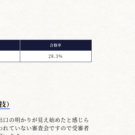
合格率
28.3%
技）
出口の明かりが見え始めたと感じら
われていない審査会ですので受審者