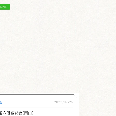
。右斜め後ろから左斜め前の敵に向
てください。
先の角度・刃筋も正確に表現できる
波打ったり、かなり高い位置を水平
はその地域で指導的立場になる方達
える時の参考にしてください。
瀧 順一
ています。
2022/07/25
会
道六段審査会（岡山）