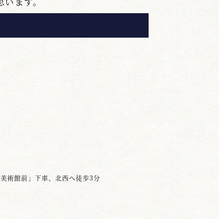
思います。
としての心構え、注意事項の訓示を
段が１・４・６・８・10・11本目
たことを記させていただきます。
ただ形を淡々となぞっている様に感
と思うあまり力が入り過ぎ、逆に刀
した。平素の練習の中で緊張感のあ
な練習をお願いします。
上で一瞬刀が停止し、間を置くこと
美術館前」下車、北西へ徒歩3分
力が勝り、刀が完全な正中線を通っ
いる。