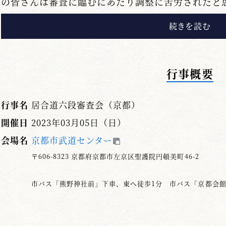
の皆さんは審査に臨むにあたり調整に苦労されたと
審査員研修では草間純市居合道委員長より審査員
いただき、気を引き締めて審査に臨みました。
指定技は七段が１・４・８・９・10・11本目。六
行事概要
とされました。審査員として合否を決める中で感じ
技の中においては、対敵の気持ちが感じられず、
行事名
居合道六段審査会（京都）
じられる方や、抜き付け、抜き打ちに威力を出そう
開催日
2023年03月05日（日）
の動きに鋭さを欠いたり、体勢を崩す場合がありま
る状況を想定して、その様な雰囲気に動じない十分
会場名
京都市武道センター
〒606-8323 京都府京都市左京区聖護院円頓美町46-2
一本目「前」
振りかぶりと切り下ろしが二つの動作に別れ、頭
市バス「熊野神社前」下車、東へ徒歩1分 市バス「京都会館
なく切っていない。頭上から切り下ろす時に右手の
ていない。
血振りをした刀の角度が45度より浅い角度となって