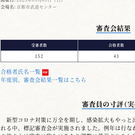
会場名:
京都市武道センター
審査会結果
受審者数
合格者数
152
43
合格者氏名一覧
年度別、審査会結果一覧はこちら
審査員の寸評（実
新型コロナ対策に万全を期し、感染拡大もやっと
れる中、標記審査会が実施されました。例年は行な