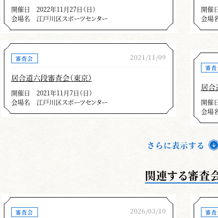
開催日
2022年11月27日（日）
開催
会場名
江戸川区スポーツセンター
会場
2021/11/09
審査会
審査
居合道六段審査会（東京）
居合
開催日
2021年11月7日（日）
会場名
江戸川区スポーツセンター
開催
会場
さらに表示する
関連する審査
2026/03/10
審査会
審査