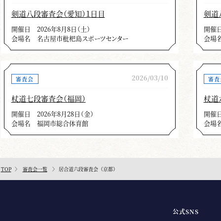
剣道八段審査会（愛知）１日目
剣道
開催日
2026年8月8日（土）
開催
会場名
名古屋市枇杷島スポーツセンター
会場
2026/03/10
審査会
審査
杖道七段審査会（福岡）
杖道
開催日
2026年8月28日（金）
開催
会場名
福岡市総合体育館
会場
TOP
審査会一覧
居合道六段審査会（京都）
公式SNS