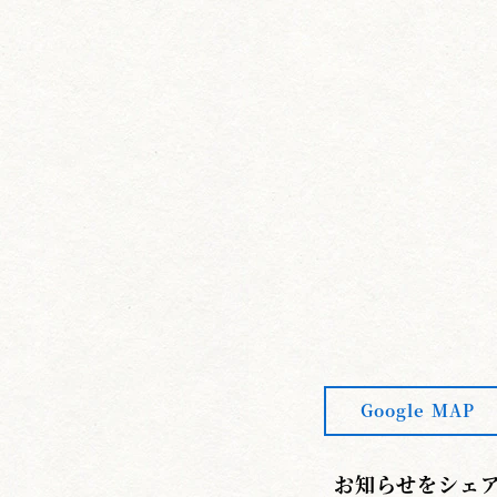
四本目「柄当て」
腰を上げた時、つま先が左膝の真後ろに立てずに
六本目「諸手突き」
抜打ちは切っ先をあごに当てるだけでなく、斜面
要。
斜め面への抜打ちから中段におろし水月を突く。
度をあげてください。
八本目「顔面当て」
上腰に取って後ろの敵を突いた時、切っ先が水月
た。その時かぎ足にならない様注意してください。
九本目「添え手突き」
Google MAP
袈裟に抜き打ちしたとき、右こぶしと切っ先の高
右こぶしの高さがへそよりかなり低くなり、切っ先
した。
お知らせをシェ