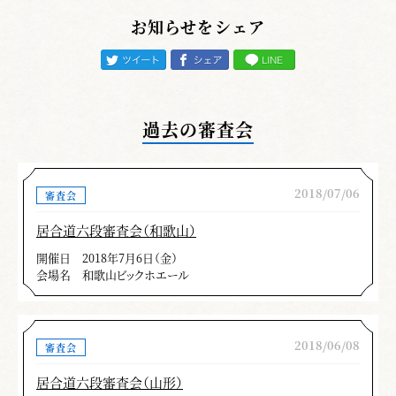
お知らせをシェア
「一本目前」
振冠るとき耳に沿っていない。各技共通で全
体的に血振りの刃筋が正確でなく剣先が高い。
過去の審査会
「四本目柄当て」
後ろの敵を突いた時水月より低い。右足膝が
2018/07/06
審査会
前後左右に大きく動く。
居合道六段審査会（和歌山）
開催日
2018年7月6日（金）
「六本目諸手突き」
会場名
和歌山ビックホエール
抜き打ちが切るのではなく叩いている。手元
が先に降りているので物打ちを其処に置いてい
2018/06/08
審査会
る。後ろ足が撞木足になっている。受け流しに
振冠っていない。
居合道六段審査会（山形）