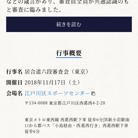
などの箴言があり、審査員全員が共通認識のも
と審査に臨みました。
審査に於ける指定技は、六段、七段共通で、
「一本目・前」「四本目・柄当て」「六本目・
諸手突き」「七本目・三方切り」「九本目・添
え手突き」「十本目・四方切り」の６本でし
行事概要
た。
受審者はこの日に照準を合わせ稽古に励んで
行事名
居合道六段審査会（東京）
来られ、全力で演武された事と思いますが、残
開催日
2018年11月17日（土）
念ながら不合格となった方々の演武について気
会場名
江戸川区スポーツセンター
付いた点を記させて頂きます。
〒134-0088 東京都江戸川区西葛西4-2-20
「入退場・礼法」
東京メトロ東西線 西葛西駅下車 徒歩6分JR新小岩駅南
口から都バス「小島経由・西葛西行き」西葛西駅下車
入場時に覇気が感じられなく礼法は心が入ら
徒歩6分
ずなおざりの感がある。