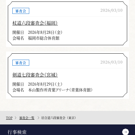
横田 清隆
2026/03/10
審査会
＊この記事は、月刊「剣窓」2019年１月号の記事を再掲
杖道六段審査会（福岡）
載しています。
開催日
2026年8月28日（金）
会場名
福岡市総合体育館
2026/03/10
審査会
剣道七段審査会（宮城）
開催日
2026年8月29日（土）
会場名
本山製作所青葉アリーナ（青葉体育館）
TOP
審査会一覧
居合道六段審査会（東京）
行事検索