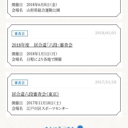
開催日
2018年6月8日（金）
「七本目三方切」
会場名
山形県総合運動公園
右の敵を切るとき体が正面に向いたまま右を
切っている。左の敵、前の敵を切るとき後ろ足
2018/01/01
審査会
先が前を向いていない。
2018年度 居合道「六段」審査会
「九本目添えて突き」
開催日
2018年1月1日（月）
会場名
日程により各地で開催
袈裟切の刃筋が正しくない。突いた時左手指
が刃の下から見える。
2017/11/18
審査会
「十本目四方切り」
居合道六段審査会（東京）
開催日
2017年11月18日（土）
右前の敵に対する柄打ちが高くて拳が打てて
会場名
江戸川区スポーツセンター
いない。左後ろの敵に対する突きが四本目と同
様に低く水月が突けていない。