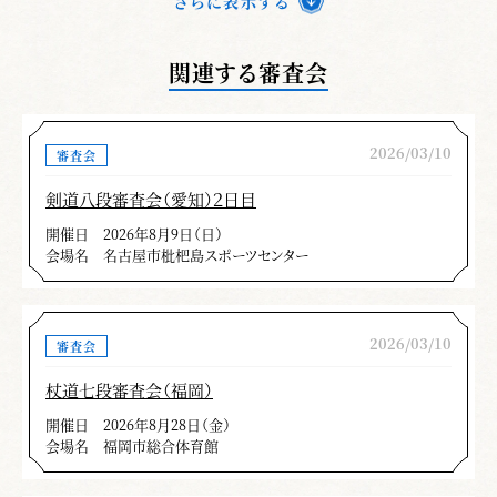
さらに表示する
以上の事柄が多くの方々に散見されました。
其の為今回の合格率の低下に繋がったと思いま
関連する審査会
す。一層の研鑽を望む次第です。
全剣連居合の解説書には、「審判・審査上の
2026/03/10
審査会
着眼点」として全部で40項目が記されていま
す。
剣道八段審査会（愛知）２日目
開催日
2026年8月9日（日）
また、「補足」として入退場、礼法、刀の持
会場名
名古屋市枇杷島スポーツセンター
ち方、等々居合演武に必要な事柄が事細やかに
記されています。其れと、各技の解説には
（注）という項目が記されています。
2026/03/10
審査会
この「着眼点」、「補足」、「各技の
杖道七段審査会（福岡）
（注）」の項目を熟読し目的意識を持って研鑽
開催日
2026年8月28日（金）
して頂き、具現化して次回の捲土重来を期待し
会場名
福岡市総合体育館
て寸評とさせて頂きます。