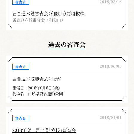
2018/03/16
審査会
あり、六本目～十本目の立ち技では、軸足を充
分意識して両足の中心に重心を置き、足腰の力
居合道六段審査会（和歌山）要項抜粋
で切る。それこそが正しい形につながり、さら
居合道六段審査会（和歌山）
には形だけの居合から身構え、気構え、攻めを
備えた技へと高めていく要素であろう。そして
過去の審査会
それらの出来不出来が大きく明暗を分けたと感
じる。
全体的にはレベルの高い審査会だったが、今
2018/06/08
審査会
回の合格に奢ることなく、その段位にふさわし
居合道六段審査会（山形）
い力量を確固たるものにし、次の高みを目指す
開催日
2018年6月8日（金）
今後の稽古こそ真価を問われることと肝に銘じ
会場名
山形県総合運動公園
て、さらなる精進をお祈りいたします。最後
に、今回の豪雨で被災された皆様に、心よりお
見舞い申し上げます。
2018/01/01
審査会
井手 友太
2018年度 居合道「六段」審査会