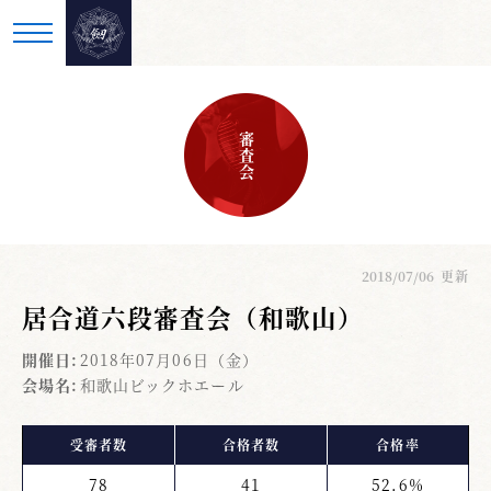
審査会
2018/07/06
更新
居合道六段審査会（和歌山）
開催日:
2018年07月06日（金）
会場名:
和歌山ビックホエール
受審者数
合格者数
合格率
78
41
52.6%