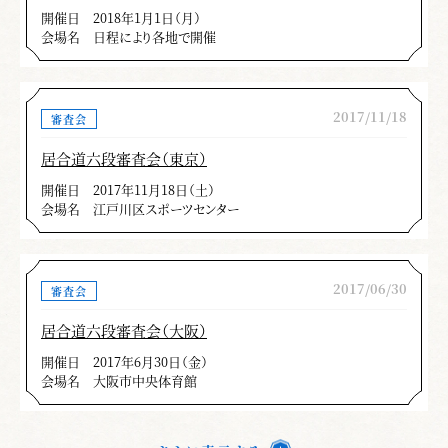
開催日
2018年1月1日（月）
＊この記事は、月刊「剣窓」2018年９月号の記事を再掲
会場名
日程により各地で開催
載しています。
2017/11/18
審査会
居合道六段審査会（東京）
開催日
2017年11月18日（土）
会場名
江戸川区スポーツセンター
2017/06/30
審査会
居合道六段審査会（大阪）
開催日
2017年6月30日（金）
会場名
大阪市中央体育館