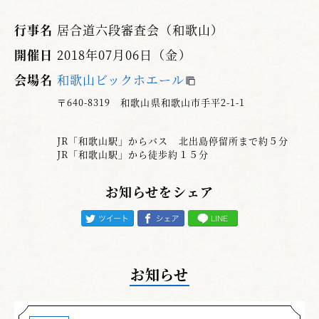
審査員研修会の冒頭、奥島副会長から、審査
行事名
居合道六段審査会（和歌山）
は納得の積み重ねである。｢虚心坦懐｣にて臨む
開催日
2018年07月06日（金）
ようにとの訓示があり、小倉居合道委員長から
会場名
和歌山ビックホエール
は、受審者の身になって考え「潜在能力をも見
極める審査を」とのお話をいただき、いつにも
〒640-8319 和歌山県和歌山市手平2-1-1
まして厳粛な気持ちで、先入観を捨てより細か
く長所や能力をピックアップしようと、緊張感
JR「和歌山駅」からバス 北出島停留所まで約５分
JR「和歌山駅」から徒歩約１５分
みなぎる審査会になった。
お知らせをシェア
指定技は一本目・前、四本目・柄当て、六本
目・諸手突き、七本目・三方切り、九本目・添
え手突き、十本目・四方切りであった。座り技
の一本目と四本目の左足つま先が膝の真後ろに
来ているか、左右の膝下と太腿が直角になって
お知らせ
いるか等は、両足の力を腰にため込み体幹を決
め、その力を刀の物打ちに伝えるための必須で