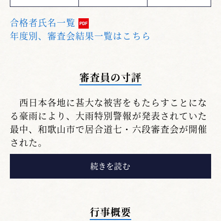
合格者氏名一覧
年度別、審査会結果一覧はこちら
審査員の寸評
西日本各地に甚大な被害をもたらすことにな
る豪雨により、大雨特別警報が発表されていた
最中、和歌山市で居合道七・六段審査会が開催
された。
前日から交通機関への影響が出ており、果た
して開催出来るのだろうかとの心配も、関係者
の審査会に賭ける熱意で杞憂に終わり、数名の
欠席者は出たものの若干の遅れだけで無事に始
行事概要
まった。