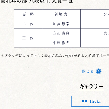
高壮年の部 六段以上 入賞一覧
優 勝
神崎 力
ア
二 位
加藤 康幸
立花 貴賢
東
三 位
中野 敦夫
＊ブラウザによって正しく表示されない恐れがある人名漢字は一
閉じる
ギャラリー
flickr