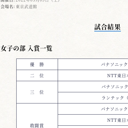
会場名:
東京武道館
試合結果
女子の部 入賞一覧
優 勝
パナソニック
二 位
NTT東
パナソニッ
三 位
ランテック
パナソニック
NTT東
敢闘賞