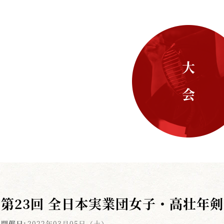
大 会
第23回 全日本実業団女子・高壮年
開催日:
2022年03月05日（土）