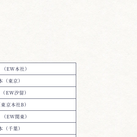
 （EW本社）
日本（東京）
ク（EW汐留）
（東京本社B）
 （EW関東）
日本（千葉）