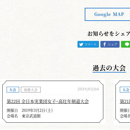
Google MAP
お知らせをシェ
過去の大会
2019/03/04
大会
後援大会
大会
第22回 全日本実業団女子・高壮年剣道大会
第2
開催日
2019年3月2日（土）
開催
会場名
東京武道館
会場