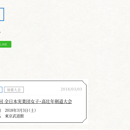
ア
2018/03/03
後援大会
1回 全日本実業団女子・高壮年剣道大会
日
2018年3月3日（土）
名
東京武道館