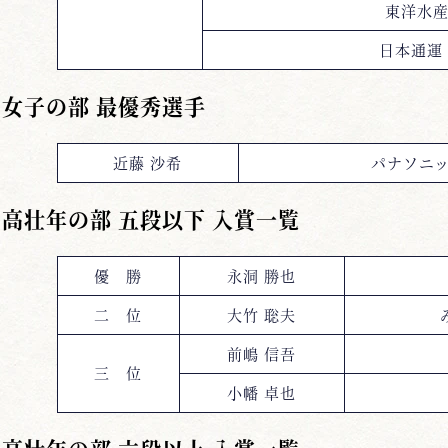
東洋水
日本通運
女子の部 最優秀選手
近藤 沙希
パナソニッ
高壮年の部 五段以下 入賞一覧
優 勝
永洞 勝也
二 位
大竹 聡夫
前嶋 信吾
三 位
小幡 卓也