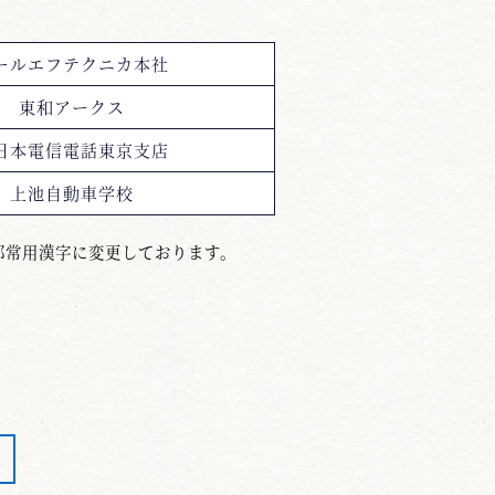
ールエフテクニカ本社
東和アークス
日本電信電話東京支店
上池自動車学校
部常用漢字に変更しております。