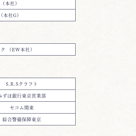
産（本社）
（本社G）
ク （EW本社）
S.R.Sクラフト
みずほ銀行東京営業部
セコム関東
綜合警備保障東京