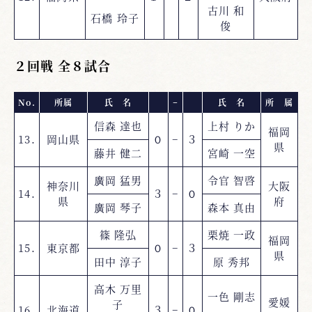
古川 和
石橋 玲子
俊
２回戦 全８試合
No.
所属
氏 名
−
氏 名
所 属
信森 達也
上村 りか
福岡
13.
岡山県
０
−
３
県
藤井 健二
宮崎 一空
廣岡 猛男
令官 智啓
神奈川
大阪
14.
３
−
０
県
府
廣岡 琴子
森本 真由
篠 隆弘
栗焼 一政
福岡
15.
東京都
０
−
３
県
田中 淳子
原 秀邦
高木 万里
一色 剛志
愛媛
子
16.
北海道
３
−
０