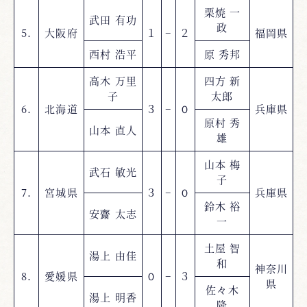
栗焼 一
武田 有功
政
5.
大阪府
１
−
２
福岡県
西村 浩平
原 秀邦
高木 万里
四方 新
子
太郎
6.
北海道
３
−
０
兵庫県
原村 秀
山本 直人
雄
山本 梅
武石 敏光
子
7.
宮城県
３
−
０
兵庫県
鈴木 裕
安齋 太志
一
土屋 智
湯上 由佳
和
神奈川
8.
愛媛県
０
−
３
県
佐々木
湯上 明香
隆