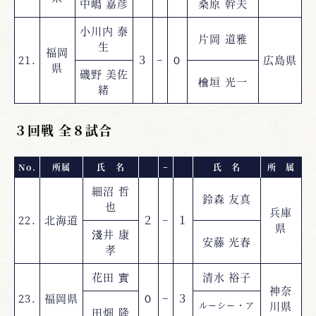
中嶋 嘉彦
桑原 幹夫
小川内 泰
片岡 道雅
生
福岡
21.
３
−
０
広島県
県
磯野 美佐
檜垣 光一
緒
３回戦 全８試合
No.
所属
氏 名
−
氏 名
所 属
細沼 哲
鈴森 友真
也
兵庫
22.
北海道
２
−
１
県
淺井 康
安藤 光春
孝
花田 實
清水 裕子
神奈
23.
福岡県
０
−
３
川県
ルーシー・ア
田畑 隆