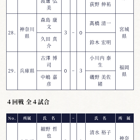
渡邊 弘
荻野 伸祐
美
森島 康
髙橋 清一
文
神奈川
宮城
28.
３
−
０
県
県
久田 真
鈴木 宏明
介
古澤 博
小川内 泰
司
生
福岡
29.
兵庫県
０
−
３
県
中嶋 嘉
磯野 美佐
彦
緒
４回戦 全４試合
No.
所属
氏 名
−
氏 名
所 属
細野 哲
清水 裕子
也
神奈