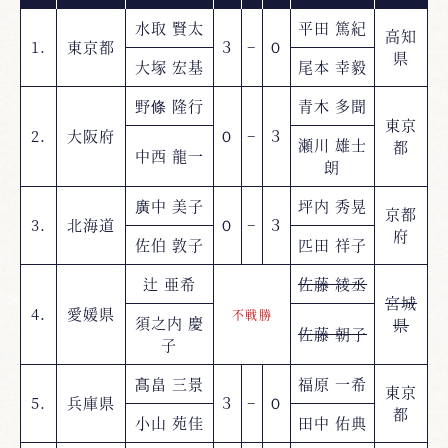
水取 賢太
平田 篤紀
高知
1.
東京都
３
−
０
県
大塚 宏基
尾本 幸毅
野條 隆行
青木 多聞
東京
2.
大阪府
０
−
３
瀬川 雄士
都
中西 龍一
朗
廣中 美子
坪内 秀晃
京都
3.
北海道
０
−
３
府
佐伯 敦子
匹田 祥子
辻 亜希
佐藤 綾丞
宮城
4.
愛媛県
不戦勝
須之内 慶
県
佐藤 朝子
子
髙畠 三景
福原 一希
東京
5.
兵庫県
３
−
０
都
小山 苑佳
田中 佑典