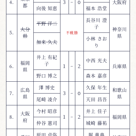
4.
３
−
０
大阪府
都
向後 知恵
福本 浩堂
長谷川 澄
平野 洋二
子
大分
神奈川
5.
不戦勝
県
県
小林 さお
加来 久夫
り
井上 有紀
中西 光夫
福岡
子
6.
１
−
２
兵庫県
県
野口 博之
森本 嘉彦
澤 博史
久保 年生
広島
和歌山
7.
３
−
０
県
県
尾崎 凌介
天田 昌吾
今村 昭彦
井上 佳子
大阪
8.
１
−
２
福岡県
府
仲谷 憲司
城崎 藤祐
原田 卓弥
堀 義典