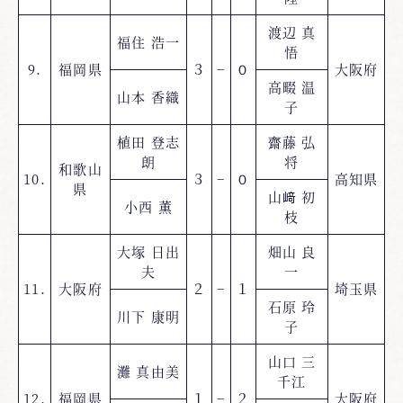
渡辺 真
福住 浩一
悟
9.
福岡県
３
−
０
大阪府
高畷 温
山本 香織
子
植田 登志
齋藤 弘
朗
将
和歌山
10.
３
−
０
高知県
県
山﨑 初
小西 薫
枝
大塚 日出
畑山 良
夫
一
11.
大阪府
２
−
１
埼玉県
石原 玲
川下 康明
子
山口 三
灘 真由美
千江
12.
福岡県
１
−
２
大阪府