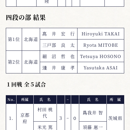
隆
四段の部 結果
髙 井 宏 行
Hiroyuki TAKAI
第1位
北海道
三戸部 良 太
Ryota MITOBE
細 沼 哲 也
Tetsuya HOSONO
第2位
北海道
淺 井 康 孝
Yasutaka ASAI
１回戦 全５試合
No.
所属
氏 名
−
氏 名
所 属
村田 桃
爲我井 智
京都
代
1.
３
−
０
茨城県
府
米光 篤
須藤 崽一