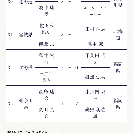
30.
北海道
２
−
１
川県
淺井 康
ルーシー・ア
孝
ーリー
佐々木
田村 浩志
北海
浩史
31.
宮城県
２
−
１
道
神鷹 良
高木 誠
髙井 宏
甲斐田 裕
行
文
福岡
32.
北海道
３
−
０
県
三戸部
渡邊 弘美
良太
森島 康
小川内 泰
文
生
神奈川
福岡
33.
１
−
２
県
県
久田 真
磯野 美佐
介
緒
準決勝 全２試合