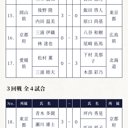
後野 隆
飯田 啓人
岡山
東京
15.
３
−
０
県
都
内田 温美
原口 尚基
三浦 伊織
八谷 和樹
京都
広島
16.
０
−
３
府
県
林 達也
尾崎 拓馬
下村 美那
松村 薫
愛媛
北海
子
17.
０
−
３
県
道
三浦 睦夫
木部 彩乃
３回戦 全４試合
No.
所属
氏 名
−
氏 名
所 属
青木 多聞
坪内 秀晃
東京
京都
18.
３
−
０
瀬川 雄士
都
府
匹田 祥子