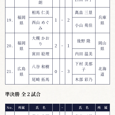
朗
相馬 仁美
髙畠 三景
福岡
兵庫
19.
１
−
２
西山 めぐ
県
県
小山 苑佳
み
大槻 かお
後野 隆
福岡
岡山
り
20.
２
−
１
県
県
寅田 絵理
内田 温美
下村 美那
八谷 和樹
広島
北海
子
21.
０
−
３
県
道
尾崎 拓馬
木部 彩乃
準決勝 全２試合
No.
所属
氏 名
−
氏 名
所 属