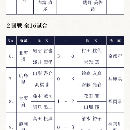
内海 直
磯野 美佐
弥
緒
２回戦 全16試合
No.
所属
氏 名
−
氏 名
所 属
細沼 哲也
村田 桃代
北海
6.
３
−
０
京都府
道
淺井 康孝
米光 篤
山形 啓介
鈴森 友真
広島
7.
０
−
３
兵庫県
県
髙橋 計
安藤 光春
藤本 誠司
花田 實
大阪
8.
１
−
２
福岡県
府
細見 陽二
田畑 隆
髙田 松典
清水 裕子
静岡
神奈川
9.
０
−
３
ルーシー・ア