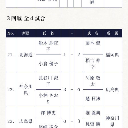
嗣
３回戦 全４試合
No.
所属
氏 名
−
氏 名
所 属
船木 紗夜
藤本 健
子
一
21.
北海道
１
−
２
福岡県
稲吉 伸
小倉 優子
幸
長谷川 澄
河原 敬
子
太
神奈川
22.
３
−
０
広島県
県
小林 さお
趙 日洙
り
澤 博史
堀 義典
神奈川
23.
広島県
０
−
３
見留 勝
県
尾崎 凌介