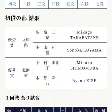
初段
二段
三段
四段
五段
六段
七段
初段の部 結果
髙 畠 三
Mikage
景
TAKABATAKE
優秀
兵庫
賞
県
小 山 苑
Sonoka KOYAMA
佳
下 村 美那
Minako
子
SHIMOMURA
優秀
北海
賞
道
木 部 彩
Ayano KIBE
乃
１回戦 全９試合
No.
所属
氏 名
−
氏 名
所 属