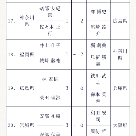
礒部 友紀
澤 博史
恵
神奈川
17.
１
−
２
広島県
県
佐々木 正
尾崎 凌
行
介
井上 佳子
堀 義典
神奈川
18.
福岡県
１
−
２
見留 勝
県
城崎 藤祐
義
鉄川 武
林 憲悟
志
19.
広島県
３
−
０
兵庫県
森本 英
柴田 理沙
伸
和田 安
安部 祐樹
司
20.
宮城県
３
−
０
大阪府
周防 哲
安部 保美