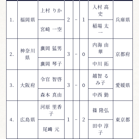
入村 高
上村 りか
史
1.
福岡県
２
−
１
兵庫県
稲場 太
宮崎 一空
一
内海 由
廣岡 猛男
神奈川
華
2.
３
−
０
京都府
県
廣岡 琴子
中川 拓
越智 る
令官 智啓
み子
3.
大阪府
３
−
０
愛媛県
森本 真由
中西 勤
河原 里香
篠 隆弘
子
4.
広島県
１
−
２
東京都
田中 淳
尾﨑 元
子