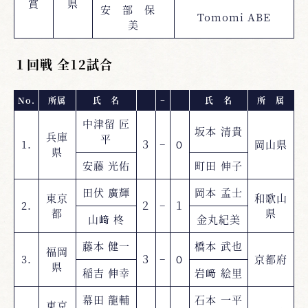
賞
県
安 部 保
Tomomi ABE
美
１回戦 全12試合
No.
所属
氏 名
−
氏 名
所 属
中津留 匠
坂本 清貴
兵庫
平
1.
３
−
０
岡山県
県
安藤 光佑
町田 伸子
田伏 廣輝
岡本 孟士
東京
和歌山
2.
２
−
１
都
県
山﨑 柊
金丸紀美
藤本 健一
橋本 武也
福岡
3.
３
−
０
京都府
県
稲吉 伸幸
岩﨑 絵里
幕田 龍輔
石本 一平
東京