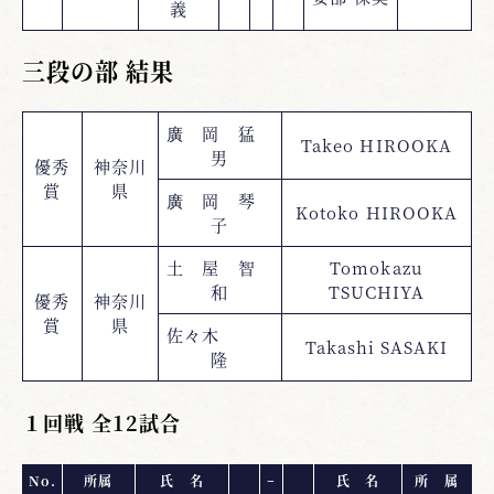
義
三段の部 結果
廣 岡 猛
Takeo HIROOKA
男
優秀
神奈川
賞
県
廣 岡 琴
Kotoko
HIROOKA
子
土 屋 智
Tomokazu
和
TSUCHIYA
優秀
神奈川
賞
県
佐々木
Takashi SASAKI
隆
１回戦 全12試合
No.
所属
氏 名
−
氏 名
所 属