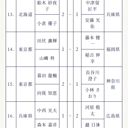
船木 紗夜
中津留
子
匠平
13.
北海道
２
−
１
兵庫県
安藤 光
小倉 優子
佑
藤本 健
田伏 廣輝
一
14.
東京都
１
−
２
福岡県
稲吉 伸
山﨑 柊
幸
長谷川
幕田 龍輔
澄子
神奈川
15.
東京都
２
−
１
県
小林 さ
向後 知恵
おり
河原 敬
中西 光夫
太
16.
兵庫県
１
−
２
広島県
森本 嘉彦
趙 日洙