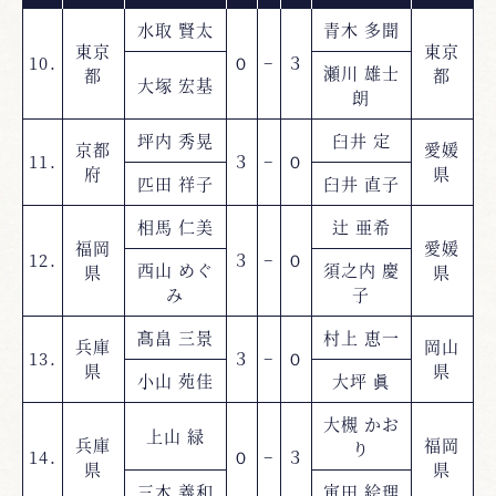
水取 賢太
青木 多聞
東京
東京
10.
０
−
３
瀬川 雄士
都
都
大塚 宏基
朗
坪内 秀晃
臼井 定
京都
愛媛
11.
３
−
０
府
県
匹田 祥子
臼井 直子
相馬 仁美
辻 亜希
福岡
愛媛
12.
３
−
０
西山 めぐ
須之内 慶
県
県
み
子
髙畠 三景
村上 恵一
兵庫
岡山
13.
３
−
０
県
県
小山 苑佳
大坪 眞
大槻 かお
上山 緑
兵庫
福岡
り
14.
０
−
３
県
県
三木 義和
寅田 絵理