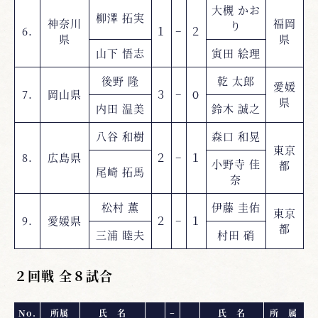
大槻 かお
柳澤 拓実
神奈川
福岡
り
6.
１
−
２
県
県
山下 悟志
寅田 絵理
後野 隆
乾 太郎
愛媛
7.
岡山県
３
−
０
県
内田 温美
鈴木 誠之
八谷 和樹
森口 和晃
東京
8.
広島県
２
−
１
小野寺 佳
都
尾崎 拓馬
奈
松村 薫
伊藤 圭佑
東京
9.
愛媛県
２
−
１
都
三浦 睦夫
村田 硝
２回戦 全８試合
No.
所属
氏 名
−
氏 名
所 属