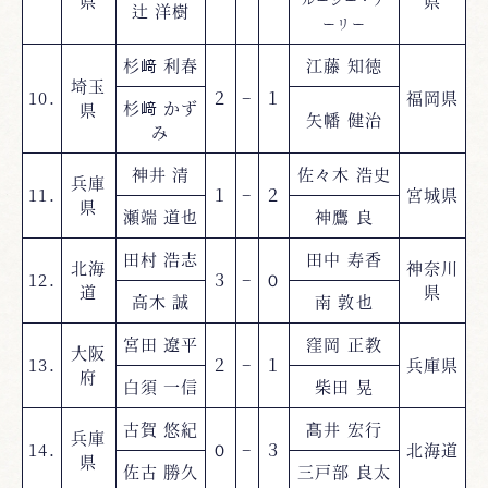
県
県
辻 洋樹
ーリー
杉﨑 利春
江藤 知徳
埼玉
10.
２
−
１
福岡県
杉﨑 かず
県
矢幡 健治
み
神井 清
佐々木 浩史
兵庫
11.
１
−
２
宮城県
県
瀬端 道也
神鷹 良
田村 浩志
田中 寿香
北海
神奈川
12.
３
−
０
道
県
高木 誠
南 敦也
宮田 遼平
窪岡 正教
大阪
13.
２
−
１
兵庫県
府
白須 一信
柴田 晃
古賀 悠紀
髙井 宏行
兵庫
14.
０
−
３
北海道
県
佐古 勝久
三戸部 良太