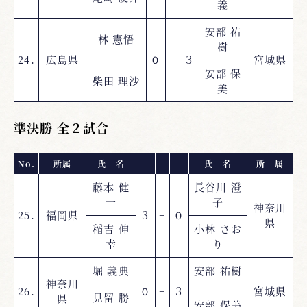
義
安部 祐
林 憲悟
樹
24.
広島県
０
−
３
宮城県
安部 保
柴田 理沙
美
準決勝 全２試合
No.
所属
氏 名
−
氏 名
所 属
藤本 健
長谷川 澄
一
子
神奈川
25.
福岡県
３
−
０
県
稲吉 伸
小林 さお
幸
り
堀 義典
安部 祐樹
神奈川
26.
０
−
３
宮城県
見留 勝
県
安部 保美