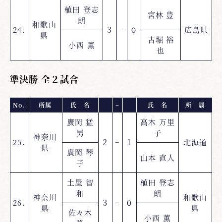
植田 登志
宮林 豊
朗
和歌山
24.
３
−
０
広島県
県
古堀 裕
小西 薫
也
準決勝 全２試合
No.
所属
氏 名
−
氏 名
所 属
廣岡 猛
高木 万里
男
子
神奈川
25.
２
−
１
北海道
県
廣岡 琴
山本 直人
子
土屋 智
植田 登志
和
朗
神奈川
和歌山
26.
３
−
０
県
県
佐々木
小西 薫