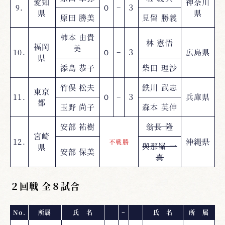
愛知
神奈川
9.
０
−
３
県
県
原田 勝美
見留 勝義
柿本 由貴
林 憲悟
福岡
美
10.
０
−
３
広島県
県
添島 恭子
柴田 理沙
竹俣 松夫
鉄川 武志
東京
11.
０
−
３
兵庫県
都
玉野 尚子
森本 英伸
安部 祐樹
翁長 隆
宮崎
12.
沖縄県
不戦勝
與那嶺 一
県
安部 保美
真
２回戦 全８試合
No.
所属
氏 名
−
氏 名
所 属