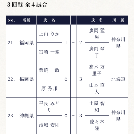
３回戦 全４試合
No.
所属
氏 名
−
氏 名
所 属
廣岡 猛
上山 りか
男
神奈川
21.
福岡県
１
−
２
県
廣岡 琴
宮崎 一空
子
高木 万
栗焼 一政
里子
22.
福岡県
０
−
３
北海道
山本 直
原 秀邦
人
平良 みど
土屋 智
り
和
神奈川
23.
沖縄県
０
−
３
県
佐々木
池城 安則
隆