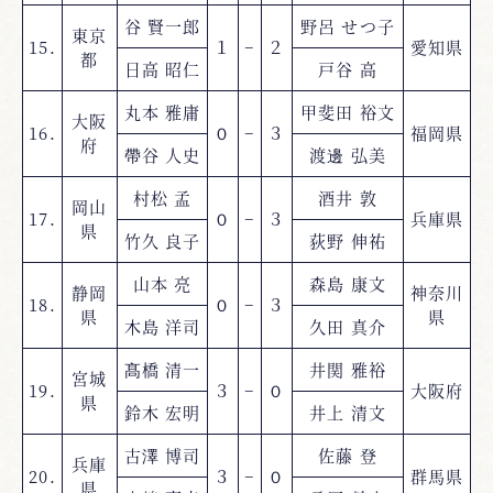
谷 賢一郎
野呂 せつ子
東京
15.
１
−
２
愛知県
都
日高 昭仁
戸谷 高
丸本 雅庸
甲斐田 裕文
大阪
16.
０
−
３
福岡県
府
帶谷 人史
渡邊 弘美
村松 孟
酒井 敦
岡山
17.
０
−
３
兵庫県
県
竹久 良子
荻野 伸祐
山本 亮
森島 康文
静岡
神奈川
18.
０
−
３
県
県
木島 洋司
久田 真介
髙橋 清一
井関 雅裕
宮城
19.
３
−
０
大阪府
県
鈴木 宏明
井上 清文
古澤 博司
佐藤 登
兵庫
20.
３
−
０
群馬県
県