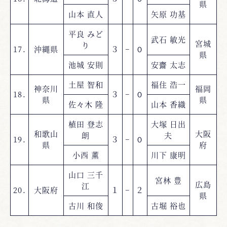
県
山本 直人
矢原 功基
平良 みど
武石 敏光
宮城
り
17.
沖縄県
３
−
０
県
池城 安則
安齋 太志
土屋 智和
福住 浩一
神奈川
福岡
18.
３
−
０
県
県
佐々木 隆
山本 香織
植田 登志
大塚 日出
和歌山
大阪
朗
夫
19.
３
−
０
県
府
小西 薫
川下 康明
山口 三千
宮林 豊
広島
江
20.
大阪府
１
−
２
県
古川 和俊
古堀 裕也