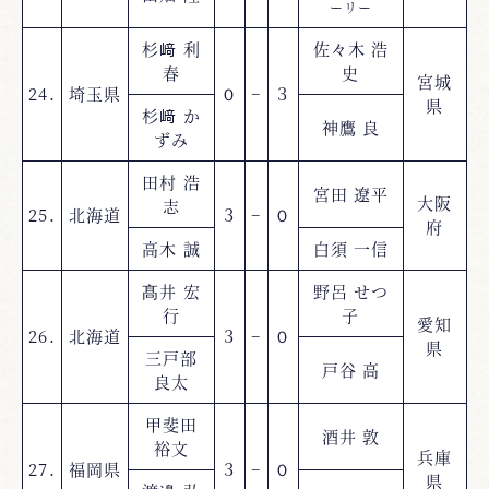
ーリー
杉﨑 利
佐々木 浩
春
史
宮城
24.
埼玉県
０
−
３
県
杉﨑 か
神鷹 良
ずみ
田村 浩
宮田 遼平
大阪
志
25.
北海道
３
−
０
府
高木 誠
白須 一信
髙井 宏
野呂 せつ
行
子
愛知
26.
北海道
３
−
０
県
三戸部
戸谷 高
良太
甲斐田
酒井 敦
裕文
兵庫
27.
福岡県
３
−
０
県