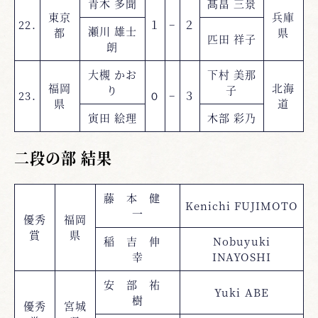
青木 多聞
髙畠 三景
東京
兵庫
22.
１
−
２
瀬川 雄士
都
県
匹田 祥子
朗
大槻 かお
下村 美那
福岡
北海
り
子
23.
０
−
３
県
道
寅田 絵理
木部 彩乃
二段の部 結果
藤 本 健
Kenichi FUJIMOTO
一
優秀
福岡
賞
県
稲 吉 伸
Nobuyuki
幸
INAYOSHI
安 部 祐
Yuki ABE
樹
優秀
宮城