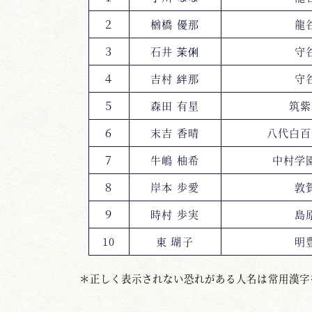
２
楢橋 優那
龍
３
石井 茉俐
守
４
吉村 絆那
守
５
森田 有星
筑紫
６
末吉 香晴
八代白百
７
牛嶋 柚希
中村学
８
岸本 歩愛
敦
９
時村 歩実
島
10
東 瑚子
明
＊正しく表示されない恐れがある人名は常用漢字