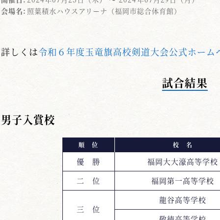
会場名:
照葉積水ハウスアリーナ（福岡市総合体育館）
詳しくは
令和６年度玉竜旗高校剣道大会公式ホーム
試合結果
男子入賞校
順 位
校 名
優 勝
福岡大大濠高等学校
二 位
福岡第一高等学校
龍谷高等学校
三 位
敬徳高等学校