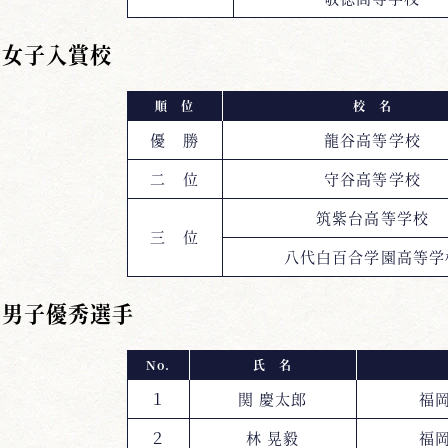
女子入賞校
順 位
校 名
優 勝
龍谷高等学校
二 位
守谷高等学校
筑紫台高等学校
三 位
八代白百合学園高等学
男子優秀選手
No.
氏 名
１
関 慶太郎
福
２
林 晃毅
福