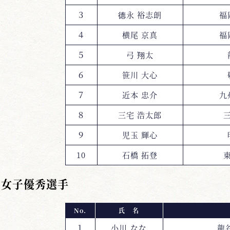
３
德永 裕志朗
福
４
横尾 京真
福
５
弓 翔太
６
笹川 大心
７
近本 忠介
九
８
三宅 浩太郎
９
児玉 輝心
10
石橋 拓登
女子優秀選手
No.
氏 名
１
小川 なな
龍