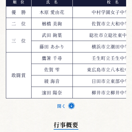
順 位
氏 名
校 名
優 勝
木原 愛由花
中村学園女子中学
二 位
楢橋 美絢
佐賀市立大和中学
武田 絢葉
総社市立総社東中学
三 位
藤田 あかり
横浜市立潮田中学
鷹箸 千尋
壬生町立壬生中学
佐賀 雫
東広島市立八本松中
敢闘賞
綾 海音
日田市立東部中学
濵田 陽奈
柳井市立柳井中学
開く
行事概要