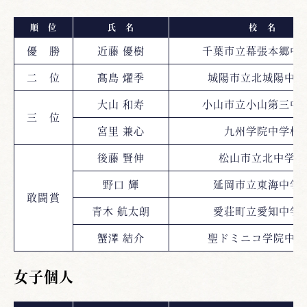
順 位
氏 名
校 名
優 勝
近藤 優樹
千葉市立幕張本郷中
二 位
髙島 燿季
城陽市立北城陽中学
大山 和寿
小山市立小山第三中
三 位
宮里 兼心
九州学院中学校
後藤 賢伸
松山市立北中学校
野口 輝
延岡市立東海中学
敢闘賞
青木 航太朗
愛荘町立愛知中学
蟹澤 結介
聖ドミニコ学院中学
女子個人