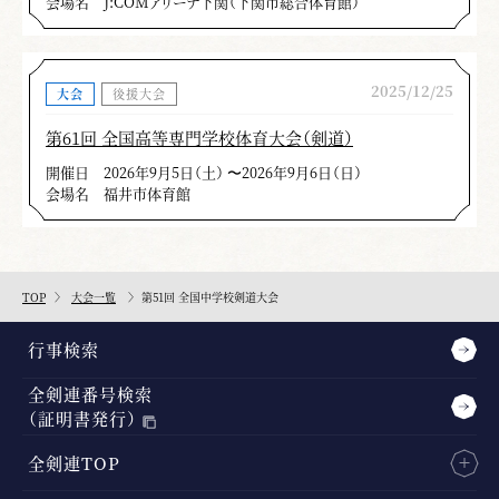
会場名
J:COMアリーナ下関（下関市総合体育館）
2025/12/25
大会
後援大会
第61回 全国高等専門学校体育大会（剣道）
開催日
2026年9月5日（土） 〜2026年9月6日（日）
会場名
福井市体育館
TOP
大会一覧
第51回 全国中学校剣道大会
行事検索
全剣連番号検索
（証明書発行）
全剣連TOP