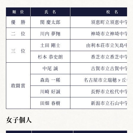
順 位
氏 名
校 名
優 勝
関 慶太郎
須恵町立須恵中学
二 位
川内 夢翔
神埼市立神埼中学
土田 剛士
由利本荘市立矢島中
三 位
杉本 恭史朗
香芝市立香芝中学
中尾 誠
古賀市立古賀中学
森島 一稀
名古屋市立瑞穂ヶ丘中
敢闘賞
川崎 好誠
長野市立松代中学
田畑 春樹
新潟市立石山中学
女子個人