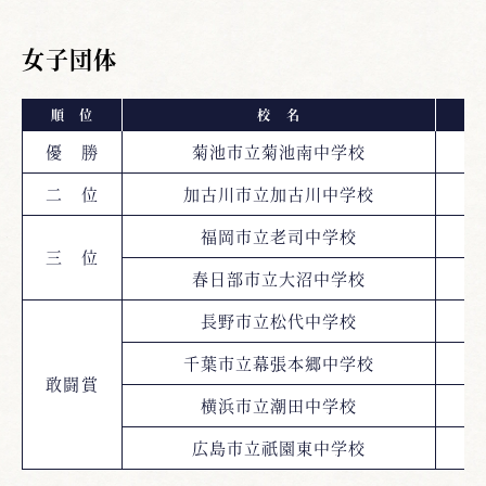
女子団体
順 位
校 名
都
優 勝
菊池市立菊池南中学校
二 位
加古川市立加古川中学校
福岡市立老司中学校
三 位
春日部市立大沼中学校
長野市立松代中学校
千葉市立幕張本郷中学校
敢闘賞
横浜市立潮田中学校
神
広島市立祇園東中学校