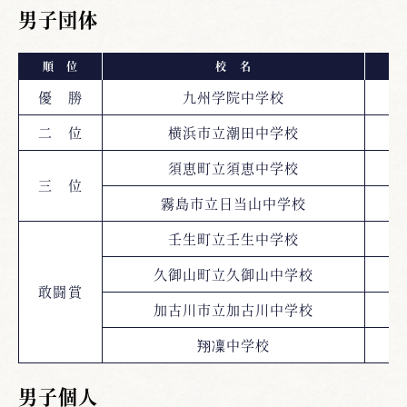
男子団体
順 位
校 名
都
優 勝
九州学院中学校
二 位
横浜市立潮田中学校
神
須恵町立須恵中学校
三 位
霧島市立日当山中学校
鹿
壬生町立壬生中学校
久御山町立久御山中学校
敢闘賞
加古川市立加古川中学校
翔凜中学校
男子個人