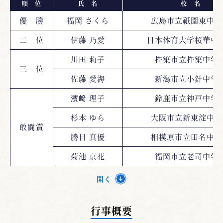
順 位
氏 名
校 名
優 勝
福岡 さくら
広島市立祇園東中学
二 位
伊藤 乃愛
日本体育大学桜華中
川田 莉子
杵築市立杵築中学
三 位
佐藤 愛海
新潟市立小針中学
濱﨑 理子
鈴鹿市立神戸中学
杉本 ゆら
大阪市立新東淀中学
敢闘賞
勝目 真優
相模原市立田名中学
菊池 京花
福岡市立老司中学
開く
行事概要