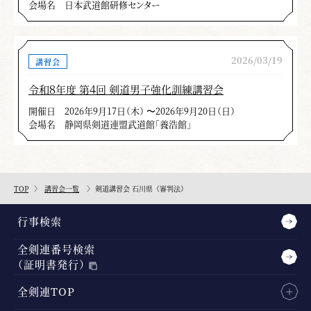
会場名
日本武道館研修センター
2026/03/19
講習会
令和８年度 第４回 剣道男子強化訓練講習会
開催日
2026年9月17日（木） 〜2026年9月20日（日）
会場名
静岡県剣道連盟武道館「養浩館」
TOP
講習会一覧
剣道講習会 石川県（審判法）
行事検索
全剣連番号検索
（証明書発行）
全剣連TOP