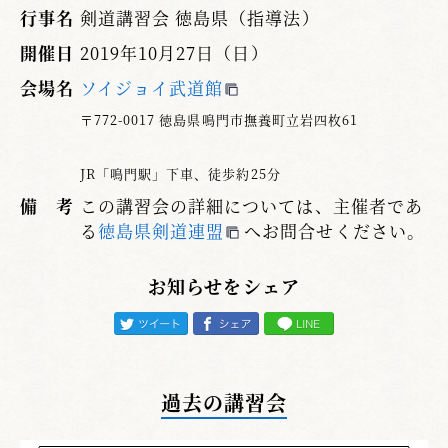
行事名
剣道講習会 徳島県（指導法）
開催日
2019年10月27日（日）
会場名
ソイジョイ武道館
〒772-0017 徳島県鳴門市撫養町立岩四枚61
JR「鳴門駅」下車、徒歩約25分
備 考
この講習会の詳細については、主催者であ
る
徳島県剣道連盟
へお問合せください。
お知らせをシェア
過去の講習会