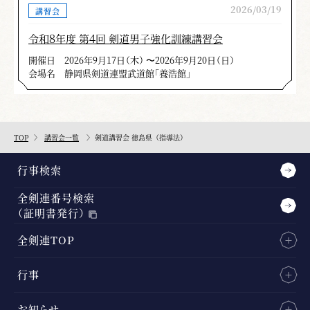
2026/03/19
講習会
令和８年度 第４回 剣道男子強化訓練講習会
開催日
2026年9月17日（木） 〜2026年9月20日（日）
会場名
静岡県剣道連盟武道館「養浩館」
TOP
講習会一覧
剣道講習会 徳島県（指導法）
行事検索
全剣連番号検索
（証明書発行）
全剣連TOP
行事
お知らせ