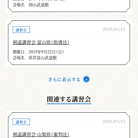
会場名
岡山武道館
2019/03/15
講習会
剣道講習会 富山県（指導法）
開催日
2019年9月22日（日）
会場名
県営富山武道館
さらに表示する
関連する講習会
2026/03/23
講習会
剣道講習会 山梨県（審判法）