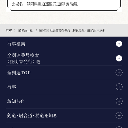
会場名
静岡県剣道連盟武道館「養浩館」
TOP
講習会一覧
第106回 社会体育指導員（初級更新）講習会 東京都
行事検索
全剣連番号検索
（証明書発行）
全剣連TOP
行事
お知らせ
剣道・居合道・杖道を知る