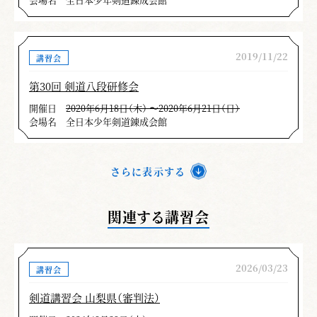
2019/11/22
講習会
第30回 剣道八段研修会
開催日
2020年6月18日（木） 〜2020年6月21日（日）
会場名
全日本少年剣道錬成会館
さらに表示する
関連する講習会
2026/03/23
講習会
剣道講習会 山梨県（審判法）