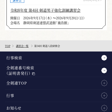
講習会
令和８年度 第４回 剣道男子強化訓練講習会
開催日
2026年9月17日（木） 〜2026年9月20日（日）
会場名
静岡県剣道連盟武道館「養浩館」
TOP
講習会一覧
第34回 剣道八段研修会
行事検索
全剣連番号検索
（証明書発行）
全剣連TOP
行事
お知らせ