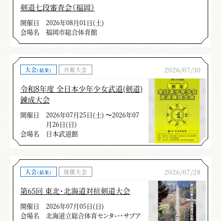
剣道七段審査会（福岡）
開催日
2026年08月01日(土)
会場名
福岡市総合体育館
2026/07/30
大会
共催大会
(結果)
令和８年度 全日本少年少女武道(剣道)
錬成大会
開催日
2026年07月25日(土) 〜2026年07
月26日(日)
会場名
日本武道館
2026/07/28
大会
後援大会
(結果)
第65回 東北・北海道対抗剣道大会
開催日
2026年07月05日(日)
会場名
北海道立総合体育センター・サブア