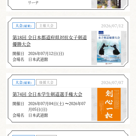
リーナ
2026/07/12
大会
主催大会
(結果)
第18回 全日本都道府県対抗女子剣道
優勝大会
開催日
2026年07月12日(日)
会場名
日本武道館
2026/07/07
大会
後援大会
(結果)
第74回 全日本学生剣道選手権大会
開催日
2026年07月04日(土) 〜2026年07
月05日(日)
会場名
日本武道館