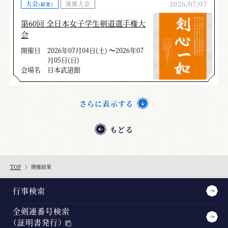
2026/07/07
大会
後援大会
(結果)
第60回 全日本女子学生剣道選手権大
会
開催日
2026年07月04日(土) 〜2026年07
月05日(日)
会場名
日本武道館
さらに表示する
もどる
TOP
開催結果
行事検索
全剣連番号検索
（証明書発行）