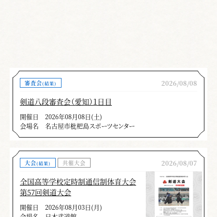
2026/08/08
審査会
(結果)
剣道八段審査会（愛知）１日目
開催日
2026年08月08日(土)
会場名
名古屋市枇杷島スポーツセンター
2026/08/07
大会
共催大会
(結果)
全国高等学校定時制通信制体育大会
第57回剣道大会
開催日
2026年08月03日(月)
会場名
日本武道館