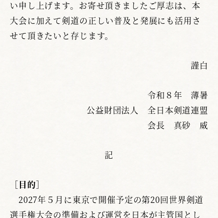
い申し上げます。お寄せ頂きましたご厚志は、本
大会に加えて剣道の正しい普及と発展にも活用さ
せて頂きたいと存じます。
謹白
令和８年 薄暑
公益財団法人 全日本剣道連盟
会長 真砂 威
記
［目的］
2027年５月に東京で開催予定の第20回世界剣道
選手権大会の準備および運営を日本が主管国とし