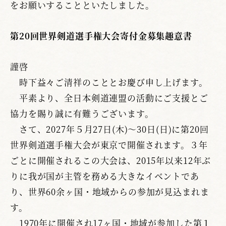
をお願いすることといたしました。
第20回世界剣道選手権大会寄付金募集趣意書
謹啓
時下益々ご清祥のこととお慶び申し上げます。
平素より、全日本剣道連盟の活動にご支援とご
協力を賜り誠に有難うございます。
さて、2027年５月27日(木)～30日(日)に第20回
世界剣道選手権大会が東京で開催されます。３年
ごとに開催されるこの大会は、2015年以来12年ぶ
りに我が国が主管を務める大きなイベントであ
り、世界60余ヶ国・地域からの参加が見込まれま
す。
1970年に開催され17ヶ国・地域が参加した第１