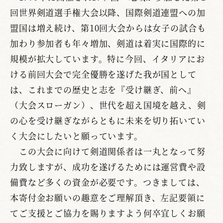
回世界剣道選手権大会以降、国際剣道連盟への加
盟国は増え続け、第10回大会からは女子の試合も
加わり参加者も年々増加、剣道は着実に国際的に
規模が拡大しています。特に今回、イタリアにお
ける前回大会で完全優勝を遂げた我が国として
は、これまでの歴史と志を『受け継ぎ、前へ』
（大会スローガン）、世代を超え国境を越え、剣
の心を受け継ぎながらともに未来を切り拓いてい
く大会にしたいと願っています。
この大会に向けて剣道関係者は一丸となって努
力致しますが、成功を遂げるためには運営費や設
備費など多くの資金が必要です。つきましては、
本寄付金お願いの趣意をご理解頂き、左記要領に
てご支援とご協力を賜りますよう何卒宜しくお願