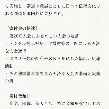
て実施し、剣道の発展とともに日本の伝統文化で
ある剣道を国内外に普及する。
［寄付金の使途］
・第20回大会にふさわしい大会の運営
・デジタル掲示板やＩＴ機材等の手配による円滑
な大会進行
・ポスター類の配布やＳＮＳを通じた幅広い広報
活動
・その他準備事業を含む円滑な大会の準備と実施
全般
［寄付金額］
企業、団体、個人とも、特に金額を設定してお