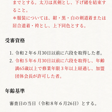
までとする。太刀は真剣とし、下げ緒を結束す
ること。
＊服装については、紺・黒・白の剣道着または
居合道着・袴とし、上下同色とする。
受審資格
令和２年６月30日以前に六段を取得した者。
令和５年６月30日以前に六段を取得し、年齢
満65歳以上で修業年限３年以上経過し、加盟
団体会長が許可した者。
年齢基準
審査日の当日（令和８年６月26日）とする。