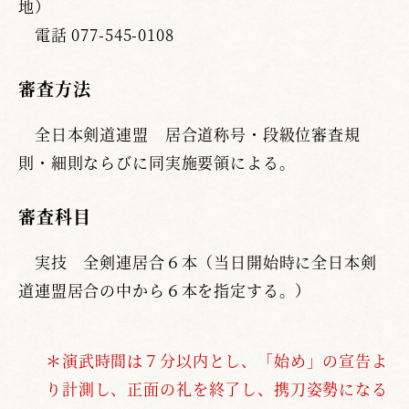
地）
電話 077-545-0108
審査方法
全日本剣道連盟 居合道称号・段級位審査規
則・細則ならびに同実施要領による。
審査科目
実技 全剣連居合６本（当日開始時に全日本剣
道連盟居合の中から６本を指定する。）
＊演武時間は７分以内とし、「始め」の宣告よ
り計測し、正面の礼を終了し、携刀姿勢になる