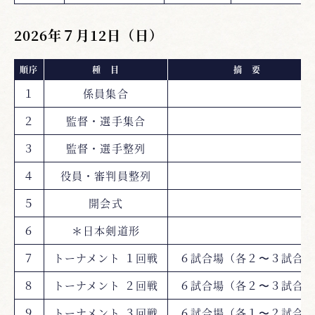
2026年７月12日（日）
順序
種 目
摘 要
１
係員集合
２
監督・選手集合
３
監督・選手整列
４
役員・審判員整列
５
開会式
６
＊日本剣道形
７
トーナメント １回戦
６試合場（各２〜３試合）
８
トーナメント ２回戦
６試合場（各２〜３試合）
９
トーナメント ３回戦
６試合場（各１〜２試合）