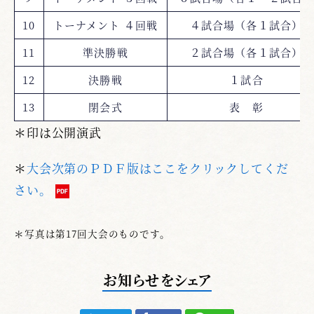
10
トーナメント ４回戦
４試合場（各１試合）
11
準決勝戦
２試合場（各１試合）
12
決勝戦
１試合
13
閉会式
表 彰
＊印は公開演武
＊
大会次第のＰＤＦ版はここをクリックしてくだ
さい。
＊写真は第17回大会のものです。
お知らせをシェア