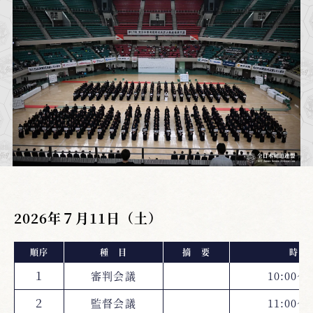
2026年７月11日（土）
順序
種 目
摘 要
時 
１
審判会議
10:00～1
２
監督会議
11:00～1