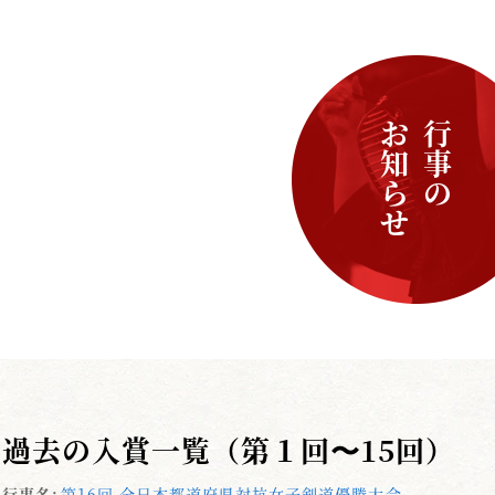
お知らせ
行事の
過去の入賞一覧（第１回〜15回）
行事名:
第16回 全日本都道府県対抗女子剣道優勝大会