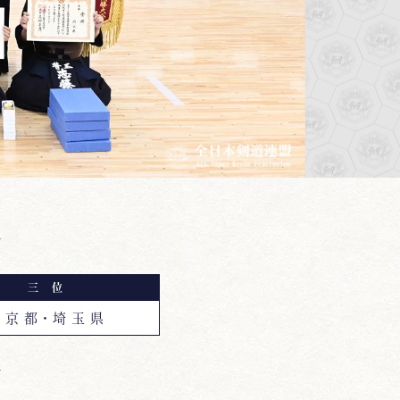
館
三 位
 京 都・埼 玉 県
館