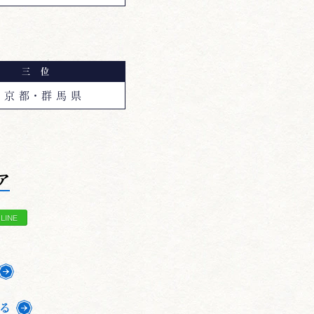
三 位
 京 都・群 馬 県
ア
る