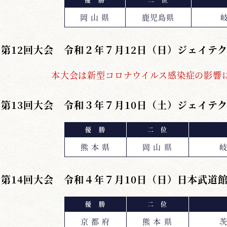
岡 山 県
鹿児島県
岐
第12回大会 令和２年７月12日（日）ジェイテ
本大会は新型コロナウイルス感染症の影響
第13回大会 令和３年７月10日（土）ジェイテ
優 勝
二 位
熊 本 県
岡 山 県
岐
第14回大会 令和４年７月10日（日）日本武道
優 勝
二 位
京 都 府
熊 本 県
茨