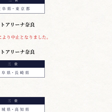
 阜 県・東 京 都
クトアリーナ奈良
により中止となりました。
クトアリーナ奈良
三 位
 阜 県・長 崎 県
館
三 位
 城 県・高 知 県