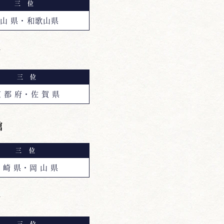
三 位
 山 県・和歌山県
館
三 位
 都 府・佐 賀 県
館
三 位
 崎 県・岡 山 県
館
三 位