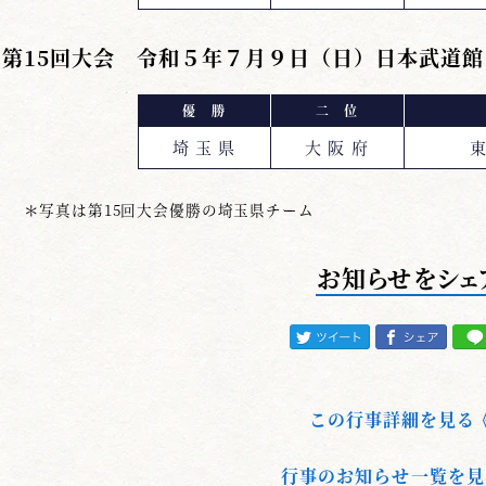
第15回大会 令和５年７月９日（日）日本武道館
優 勝
二 位
埼 玉 県
大 阪 府
東
＊写真は第15回大会優勝の埼玉県チーム
お知らせをシェ
この行事詳細を見る
行事のお知らせ一覧を見