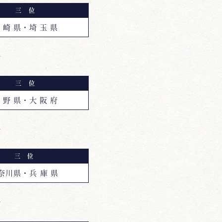
三 位
 崎 県・埼 玉 県
館
三 位
 野 県・大 阪 府
館
三 位
奈川県・兵 庫 県
館