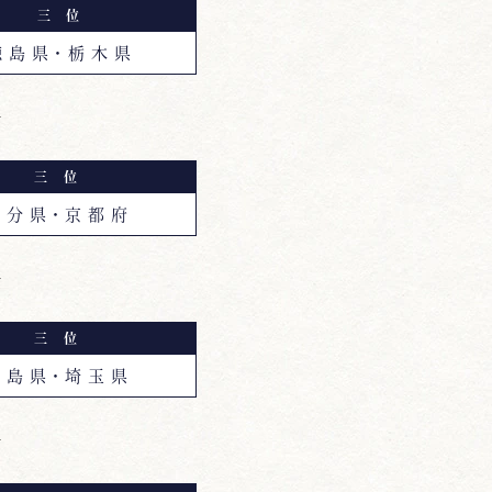
三 位
 島 県・栃 木 県
館
三 位
 分 県・京 都 府
館
三 位
 島 県・埼 玉 県
館