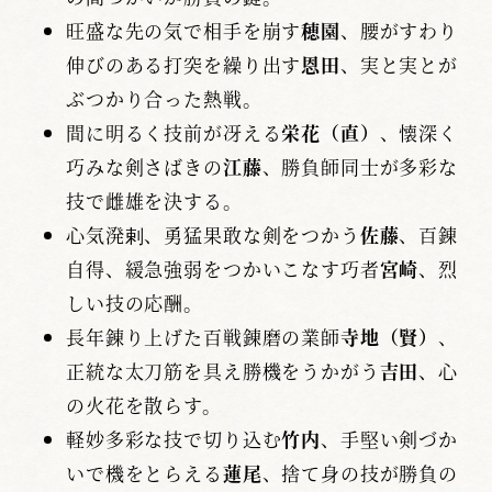
旺盛な先の気で相手を崩す
穂園
、腰がすわり
伸びのある打突を繰り出す
恩田
、実と実とが
ぶつかり合った熱戦。
間に明るく技前が冴える
栄花（直）
、懐深く
巧みな剣さばきの
江藤
、勝負師同士が多彩な
技で雌雄を決する。
心気溌剌、勇猛果敢な剣をつかう
佐藤
、百錬
自得、緩急強弱をつかいこなす巧者
宮崎
、烈
しい技の応酬。
長年錬り上げた百戦錬磨の業師
寺地（賢）
、
正統な太刀筋を具え勝機をうかがう
吉田
、心
の火花を散らす。
軽妙多彩な技で切り込む
竹内
、手堅い剣づか
いで機をとらえる
蓮尾
、捨て身の技が勝負の