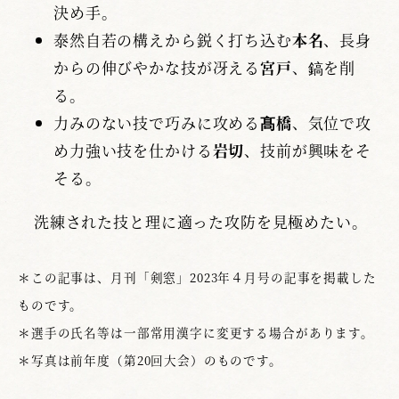
決め手。
泰然自若の構えから鋭く打ち込む
本名
、長身
からの伸びやかな技が冴える
宮戸
、鎬を削
る。
力みのない技で巧みに攻める
髙橋
、気位で攻
め力強い技を仕かける
岩切
、技前が興味をそ
そる。
洗練された技と理に適った攻防を見極めたい。
＊この記事は、月刊「剣窓」2023年４月号の記事を掲載した
ものです。
＊選手の氏名等は一部常用漢字に変更する場合があります。
＊写真は前年度（第20回大会）のものです。