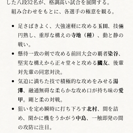
した八段32名が、格調高い試合を展開する。
組み合わせをもとに、各選手の極意を観る。
足さばきよく、大強速軽に攻める
玉田
、技倆
円熟し、重厚な構えの
寺地（種）
、動と静の
戦い。
懸待一致の剣で攻める前回大会の覇者
染谷
、
堅実な構えから正々堂々と攻める
國友
、後輩
対先輩の同窓対決。
気迫に満ちた技で積極的な攻めをみせる
湯
澤
、融通無碍な柔らかな攻め口が持ち味の
愛
甲
。剛と柔の対戦。
狙いを定め瞬時に打ち下ろす
北村
、間を詰
め、閑かに機をうかがう
中島
、一触即発の間
の攻防に注目。