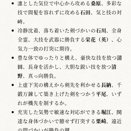
凛とした気位で中心から攻める
桑原
、多彩な
技で間髪を容れずに攻める
石田
、気と技の対
峙。
冷静沈着、落ち着いた剣づかいの
石川
、全身
全霊、大技を武器に勝負する
栄花（英）
、心
気力一致の打突に期待。
豊な体でゆったりと構え、豪快な技を放つ
清
田
、長身を活かし、大胆な鋭い技を放つ
清
野
、真っ向勝負。
上虚下実の構えから剣先を利かせる
長納
、千
鍛万錬して築き上げた剣をつかう
平尾
、いず
れが機先を制するか。
充実した気勢で敏速な対応ができる
堀江
、闊
達な身体づかいで臆せず打突する
栗崎
、遠近
の間づかいが勝負の鍵。