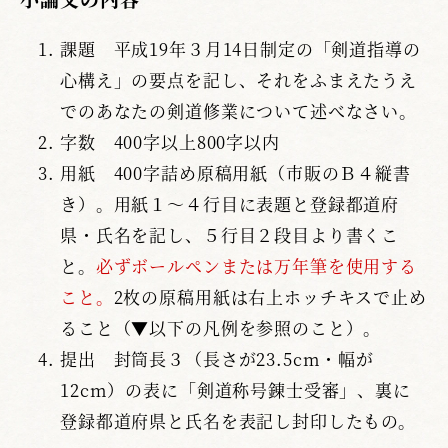
課題 平成19年３月14日制定の「剣道指導の
心構え」の要点を記し、それをふまえたうえ
でのあなたの剣道修業について述べなさい。
字数 400字以上800字以内
用紙 400字詰め原稿用紙（市販のＢ４縦書
き）。用紙１～４行目に表題と登録都道府
県・氏名を記し、５行目２段目より書くこ
と。
必ずボールペンまたは万年筆を使用する
こと。
2枚の原稿用紙は右上ホッチキスで止め
ること（▼以下の凡例を参照のこと）。
提出 封筒長３（長さが23.5cm・幅が
12cm）の表に「剣道称号錬士受審」、裏に
登録都道府県と氏名を表記し封印したもの。