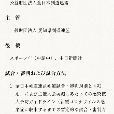
公益財団法人全日本剣道連盟
主 管
一般財団法人 愛知県剣道連盟
後 援
スポーツ庁（申請中）、中日新聞社
試合・審判および試合方法
全日本剣道連盟剣道試合・審判規則と同細
則、および主催大会実施にあたっての感染拡
大予防ガイドライン（新型コロナウイルス感
染症が収束するまでの暫定的な試合・審判方