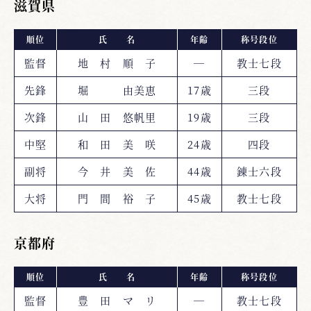
滋賀県
順位
氏 名
年齢
称号段位
監督
地 村 順 子
―
教士七段
先鋒
堀 由美恵
17歳
三段
次鋒
山 田 悠帆里
19歳
三段
中堅
和 田 美 咲
24歳
四段
副将
今 井 美 佐
44歳
錬士六段
大将
門 間 裕 子
45歳
教士七段
京都府
順位
氏 名
年齢
称号段位
監督
豊 田 マ リ
―
教士七段