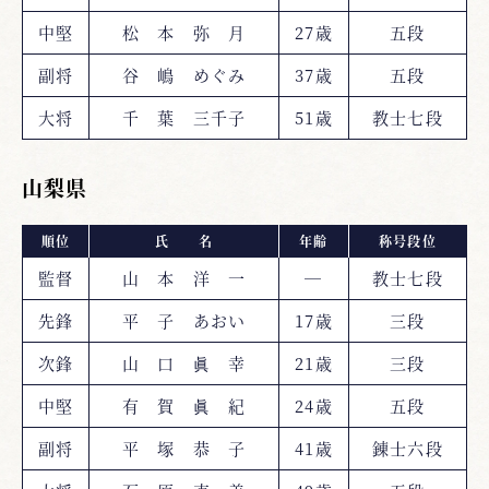
中堅
松 本 弥 月
27歳
五段
副将
谷 嶋 めぐみ
37歳
五段
大将
千 葉 三千子
51歳
教士七段
山梨県
順位
氏 名
年齢
称号段位
監督
山 本 洋 一
―
教士七段
先鋒
平 子 あおい
17歳
三段
次鋒
山 口 眞 幸
21歳
三段
中堅
有 賀 眞 紀
24歳
五段
副将
平 塚 恭 子
41歳
錬士六段