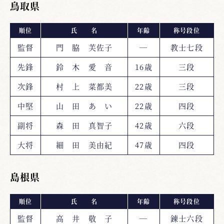
鳥取県
順位
氏 名
年齢
称号段位
監督
門 脇 芙佐子
―
教士七段
先鋒
鈴 木 愛 音
16歳
三段
次鋒
村 上 菜都美
22歳
三段
中堅
山 田 あ い
22歳
四段
副将
森 田 真智子
42歳
六段
大将
細 田 美由紀
47歳
四段
島根県
順位
氏 名
年齢
称号段位
監督
高 井 敬 子
―
錬士六段