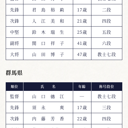
先鋒
君 島 裕 莉
17歳
二段
次鋒
入 江 美 和
21歳
四段
中堅
鈴 木 瑞 生
25歳
五段
副将
関 口 祥 子
41歳
六段
大将
山 田 博 子
47歳
教士七段
群馬県
順位
氏 名
年齢
称号段位
監督
山 口 德 江
―
教士七段
先鋒
須 永 爽
17歳
三段
次鋒
内 藤 芳 香
22歳
四段