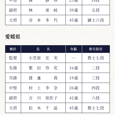
副将
林 亜 岐
39歳
五段
大将
谷 本 多 代
45歳
錬士六段
愛媛県
順位
氏 名
年齢
称号段位
監督
小笠原 宏 実
―
教士七段
先鋒
繁 田 怜 花
16歳
二段
次鋒
渡 邊 茜
19歳
三段
中堅
村 上 李 奈
26歳
四段
副将
吉 川 知佐子
42歳
六段
大将
松 木 千 晶
45歳
教士七段