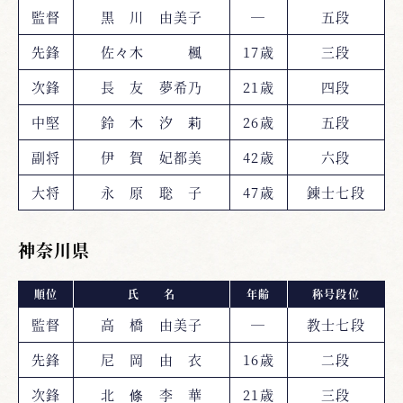
監督
黒 川 由美子
―
五段
先鋒
佐々木 楓
17歳
三段
次鋒
長 友 夢希乃
21歳
四段
中堅
鈴 木 汐 莉
26歳
五段
副将
伊 賀 妃都美
42歳
六段
大将
永 原 聡 子
47歳
錬士七段
神奈川県
順位
氏 名
年齢
称号段位
監督
高 橋 由美子
―
教士七段
先鋒
尼 岡 由 衣
16歳
二段
次鋒
北 條 李 華
21歳
三段