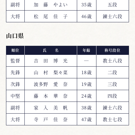
副将
加 藤 やよい
35歳
五段
大将
松 尾 佳 子
46歳
錬士六段
山口県
順位
氏 名
年齢
称号段位
監督
吉 田 博 光
―
教士八段
先鋒
山 村 梨々菜
18歳
二段
次鋒
波多野 愛 奈
19歳
三段
中堅
藤 本 華 奈
24歳
四段
副将
家 入 美 帆
38歳
錬士六段
大将
寺 戸 佳 奈
47歳
教士七段