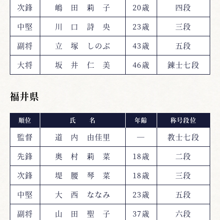
次鋒
嶋 田 莉 子
20歳
四段
中堅
川 口 詩 央
23歳
三段
副将
立 塚 しのぶ
43歳
五段
大将
坂 井 仁 美
46歳
錬士七段
福井県
順位
氏 名
年齢
称号段位
監督
道 内 由佳里
―
教士七段
先鋒
奥 村 莉 菜
18歳
二段
次鋒
堤 腰 琴 菜
18歳
三段
中堅
大 西 ななみ
23歳
五段
副将
山 田 聖 子
37歳
六段