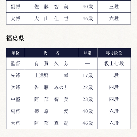
副将
佐 藤 智 美
40歳
三段
大将
大 山 佳 世
46歳
六段
福島県
順位
氏 名
年齢
称号段位
監督
有 賀 久 芳
―
教士七段
先鋒
上遠野 幸
17歳
二段
次鋒
佐 藤 みのり
22歳
四段
中堅
阿 部 智 美
23歳
四段
副将
篠 原 愛
40歳
六段
大将
阿 部 真 紀
46歳
六段