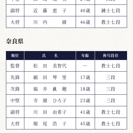
副将
近 藤 恵 子
40歳
錬士七段
大将
川 内 綾
46歳
教士七段
奈良県
順位
氏 名
年齢
称号段位
監督
松 田 美智代
―
教士七段
先鋒
細 田 琴 里
17歳
三段
次鋒
福 井 眞 穂
18歳
三段
中堅
寺 園 ひろ子
23歳
三段
副将
川 田 由希子
41歳
教士七段
大将
堀 尾 浩 子
45歳
教士七段