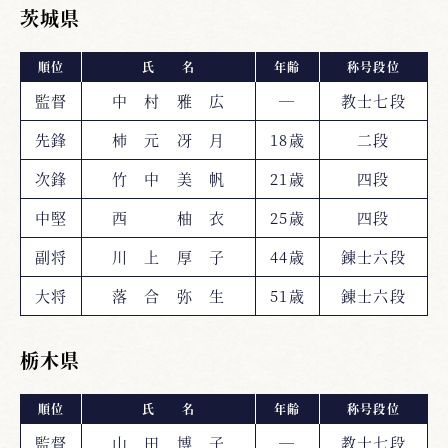
茨城県
順位
氏 名
年齢
称号段位
監督
中 村 雅 広
―
教士七段
先鋒
柿 元 冴 月
18歳
二段
次鋒
竹 中 美 帆
21歳
四段
中堅
西 柚 衣
25歳
四段
副将
川 上 厚 子
44歳
錬士六段
大将
落 合 弥 生
51歳
錬士六段
栃木県
順位
氏 名
年齢
称号段位
監督
山 田 博 子
―
教士七段