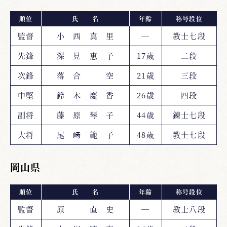
順位
氏 名
年齢
称号段位
監督
小 西 真 里
―
教士七段
先鋒
深 見 恵 子
17歳
二段
次鋒
落 合 空
21歳
三段
中堅
鈴 木 慶 香
26歳
四段
副将
藤 原 琴 子
44歳
錬士七段
大将
尾 﨑 範 子
48歳
教士七段
岡山県
順位
氏 名
年齢
称号段位
監督
原 直 史
―
教士八段