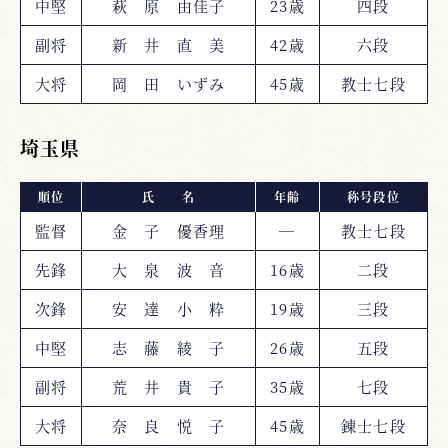
中堅
萩 原 由佳子
23歳
四段
副将
新 井 直 美
42歳
六段
大将
岡 田 いずみ
45歳
教士七段
埼玉県
順位
氏 名
年齢
称号段位
監督
金 子 優香理
―
教士七段
先鋒
大 泉 波 音
16歳
二段
次鋒
安 達 小 粋
19歳
三段
中堅
志 藤 綾 子
26歳
五段
副将
荒 井 貴 子
35歳
七段
大将
奈 良 悦 子
45歳
錬士七段