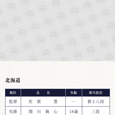
北海道
順位
氏 名
年齢
称号段位
監督
佐 賀 豊
―
教士八段
先鋒
関 川 絢 心
18歳
三段