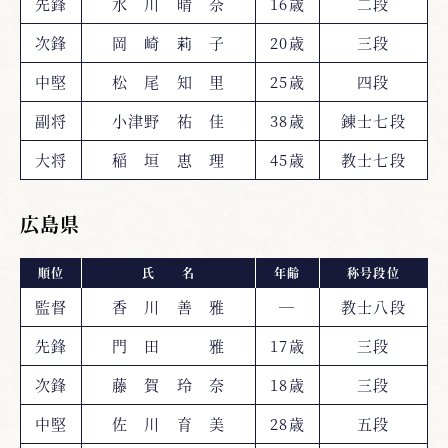
先鋒
水 川 晴 奈
16歳
二段
次鋒
岡 崎 莉 子
20歳
三段
中堅
松 尾 知 里
25歳
四段
副将
小津野 祐 佳
38歳
錬士七段
大将
稲 垣 恵 理
45歳
教士七段
広島県
順位
氏 名
年齢
称号段位
監督
香 川 善 雅
―
教士八段
先鋒
門 田 雅
17歳
三段
次鋒
藤 賀 玲 奈
18歳
三段
中堅
佐 川 育 美
28歳
五段