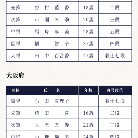
先鋒
谷 村 藍 香
18歳
二段
次鋒
市 瀬 未 季
20歳
三段
中堅
尾 﨑 麻 美
28歳
五段
副将
橘 智 子
37歳
四段
大将
田 中 百合香
47歳
教士七段
大阪府
順位
氏 名
年齢
称号段位
監督
石 田 真理子
―
教士七段
先鋒
徳 田 育
16歳
二段
次鋒
玉 置 万 優
21歳
三段
中堅
山 﨑 瑠 美
24歳
四段