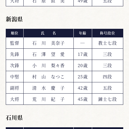
大将
石 原 直 美
49歳
五段
新潟県
順位
氏 名
年齢
称号段位
監督
石 川 美奈子
―
教士七段
先鋒
石 澤 望 愛
17歳
三段
次鋒
小 川 梨々香
20歳
三段
中堅
村 山 なつこ
25歳
四段
副将
清 水 慶 子
42歳
五段
大将
荒 川 紀 子
45歳
錬士七段
石川県