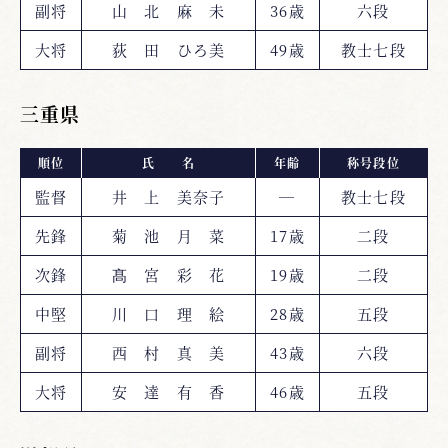
副将
山 北 麻 未
36歳
六段
大将
荻 田 ひろ美
49歳
教士七段
三重県
順位
氏 名
年齢
称号段位
監督
井 上 美奈子
―
教士七段
先鋒
菊 池 月 菜
17歳
二段
次鋒
髙 宮 彩 花
19歳
二段
中堅
川 口 理 絵
28歳
五段
副将
西 村 真 美
43歳
六段
大将
安 達 有 香
46歳
五段