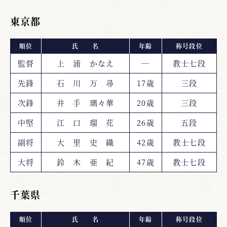
東京都
順位
氏 名
年齢
称号段位
監督
上 浦 かなえ
―
教士七段
先鋒
石 川 万 尋
17歳
三段
次鋒
井 手 璃々華
20歳
三段
中堅
江 口 瑠 花
26歳
五段
副将
大 里 史 織
42歳
教士七段
大将
鈴 木 亜 紀
47歳
教士七段
千葉県
順位
氏 名
年齢
称号段位