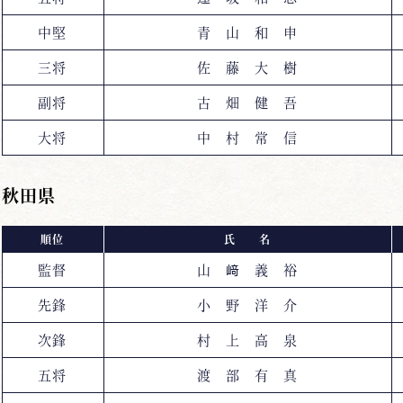
中堅
青 山 和 申
三将
佐 藤 大 樹
副将
古 畑 健 吾
大将
中 村 常 信
秋田県
順位
氏 名
監督
山 﨑 義 裕
先鋒
小 野 洋 介
次鋒
村 上 高 泉
五将
渡 部 有 真