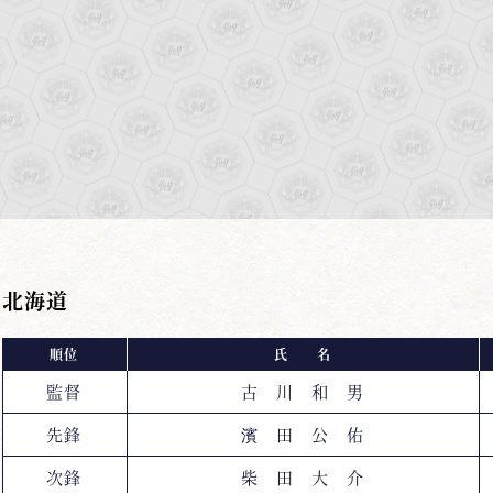
北海道
順位
氏 名
監督
古 川 和 男
先鋒
濱 田 公 佑
次鋒
柴 田 大 介