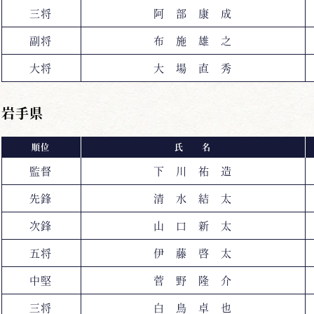
三将
阿 部 康 成
副将
布 施 雄 之
大将
大 場 直 秀
岩手県
順位
氏 名
監督
下 川 祐 造
先鋒
清 水 結 太
次鋒
山 口 新 太
五将
伊 藤 啓 太
中堅
菅 野 隆 介
三将
白 鳥 卓 也