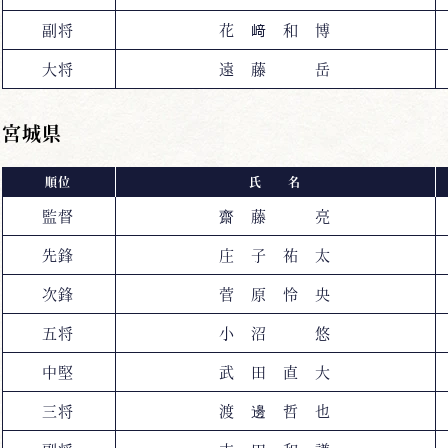
副将
花 﨑 和 博
大将
遠 藤 岳
宮城県
順位
氏 名
監督
齋 藤 亮
先鋒
庄 子 祐 太
次鋒
菅 原 怜 央
五将
小 沼 悠
中堅
武 田 直 大
三将
渡 邊 哲 也