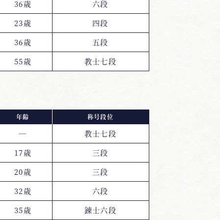
36歳
六段
23歳
四段
36歳
五段
55歳
教士七段
年齢
称号段位
―
教士七段
17歳
三段
20歳
三段
32歳
六段
35歳
錬士六段