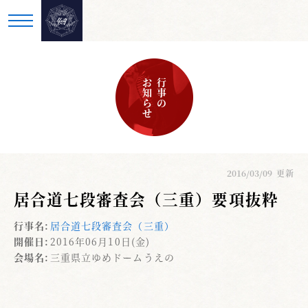
お知らせ
行事の
2016/03/09
更新
居合道七段審査会（三重）要項抜粋
行事名:
居合道七段審査会（三重）
開催日:
2016年06月10日(金)
会場名:
三重県立ゆめドームうえの