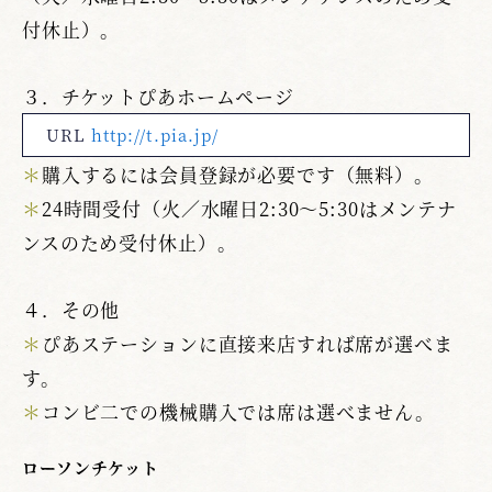
付休止）。
３．チケットぴあホームページ
URL
http://t.pia.jp/
＊
購入するには会員登録が必要です（無料）。
＊
24時間受付（火／水曜日2:30～5:30はメンテナ
ンスのため受付休止）。
４．その他
＊
ぴあステーションに直接来店すれば席が選べま
す。
＊
コンビ二での機械購入では席は選べません。
ローソンチケット