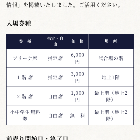
情報」を掲載いたしました。ご活用ください。
入場券種
指定・自
券 種
価 格
場 所
由
6,000
アリーナ席
指定席
試合場の階
円
3,000
1 階 席
指定席
地上1階
円
1,000
最上階（地上2
2 階 席
自由席
円
階）
小中学生無料
最上階（地上2
自由席
無 料
券
階）
前売り開始日・終了日