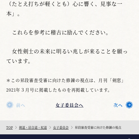
（たとえ打ちが軽くとも）心に響く、見事な一
本」。
これらを参考に稽古に励んでください。
女性剣士の未来に明るい兆しが来ることを願っ
ています。
＊この昇段審査受審に向けた修錬の視点は、月刊「剣窓」
2021年３月号に掲載したものを再掲載しています。
前へ
女子委員会へ
次へ
TOP
剣道・居合道・杖道
女子委員会
昇段審査受審に向けた修錬の視点