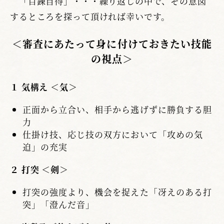
「百錬自得」・・・繰り返しの中で、その意図
するところを探って頂ければ幸いです。
＜審査にあたって身に付けておきたい技能
の視点＞
１ 気構え ＜気＞
正面から立合い、相手から逃げずに勝負する胆
力
仕掛け技、応じ技の双方において「攻めの気
迫」の充実
２ 打突 ＜剣＞
打突の強度より、機会を捉えた「冴えのある打
突」「澄んだ音」