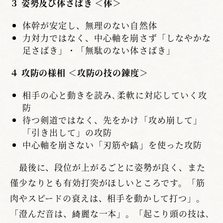
３ 姿勢及び体さばき ＜体＞
体幹が安定し、無理のない自然体
力対力ではなく、中心軸を崩さず「しなやかな
足さばき」・「無駄のない体さばき」
４ 攻防の様相 ＜攻防の技の錬度＞
相手の心と動きを読み､柔軟に対応していく攻
防
待つ剣道ではなく、先をかけ「攻め崩して」
「引き出して」の攻防
中心軸を崩さない「刃筋や鎬」を使った攻防
最後に、段位が上がるごとに姿勢が良く、また
僅少なりとも有効打突がほしいところです。「筋
肉やスピードの衰えは、相手を動かして打つ」。
「澄んだ音は、綺麗な一本」。「起こり頭の技は､