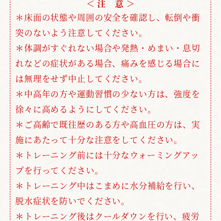
＜ 注 意 ＞
＊床面の状態や周囲の安全を確認し、転倒や衝
突のないよう注意してください。
＊体調がすぐれない場合や発熱・めまい・息切
れなどの症状がある場合、痛みを感じる場合に
は無理をせず中止してください。
＊中高年の方や運動習慣の少ない方は、強度を
徐々に高めるようにしてください。
＊ご高齢で既往歴のある方や高血圧の方は、実
施にあたって十分な注意をしてください。
＊トレーニング前には十分なウォーミングアッ
プを行ってください。
＊トレーニング中はこまめに水分補給を行い、
脱水症状を防いでください。
＊トレーニング後はクールダウンを行い、疲労