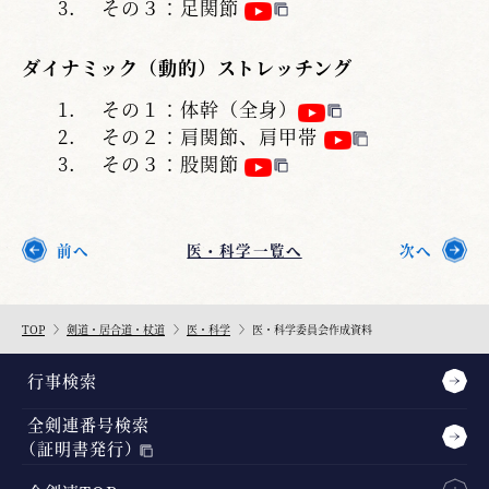
その３：足関節
ダイナミック（動的）ストレッチング
その１：体幹（全身）
その２：肩関節、肩甲帯
その３：股関節
前へ
医・科学一覧へ
次へ
TOP
剣道・
居合道
・
杖道
医・科学
医・科学委員会作成資料
行事検索
全剣連番号検索
（証明書発行）